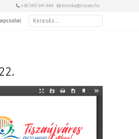
+36 (49) 341-844
kronika@tiszatv.hu
Keresés
apcsolat
22.