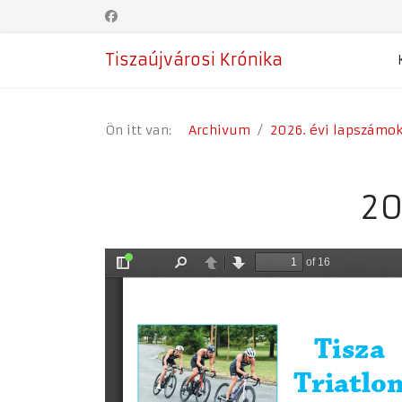
Tiszaújvárosi Krónika
Ön itt van:
Archivum
2026. évi lapszámo
20