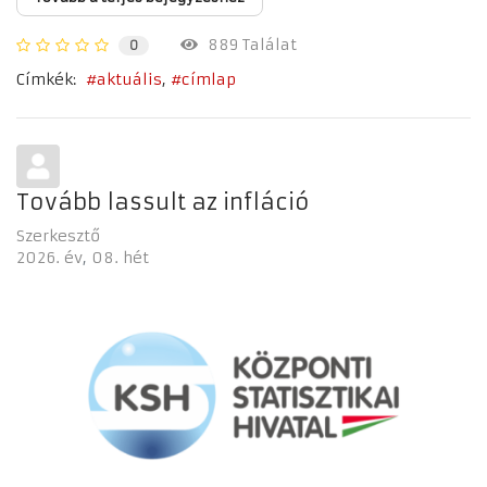
889 Találat
0
Címkék:
aktuális
címlap
Tovább lassult az infláció
Szerkesztő
2026. év
08. hét