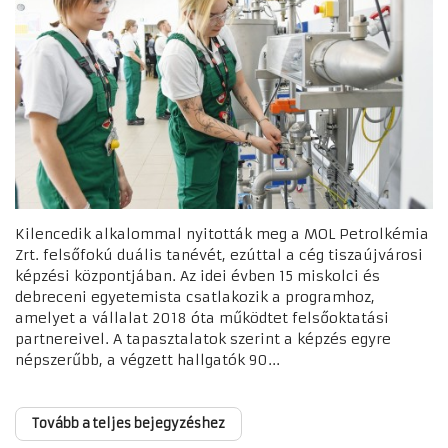
Kilencedik alkalommal nyitották meg a MOL Petrolkémia
Zrt. felsőfokú duális tanévét, ezúttal a cég tiszaújvárosi
képzési központjában. Az idei évben 15 miskolci és
debreceni egyetemista csatlakozik a programhoz,
amelyet a vállalat 2018 óta működtet felsőoktatási
partnereivel. A tapasztalatok szerint a képzés egyre
népszerűbb, a végzett hallgatók 90...
Tovább a teljes bejegyzéshez