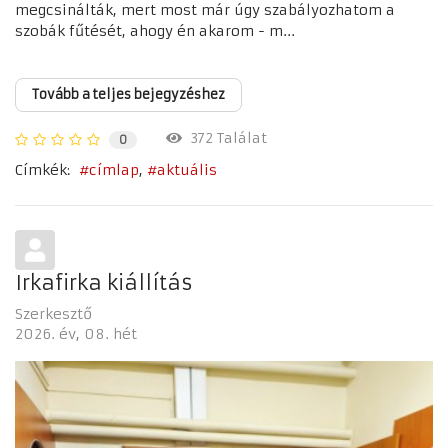
megcsinálták, mert most már úgy szabályozhatom a
szobák fűtését, ahogy én akarom - m...
Tovább a teljes bejegyzéshez
372 Találat
0
Címkék:
címlap
aktuális
Irkafirka kiállítás
Szerkesztő
2026. év
08. hét