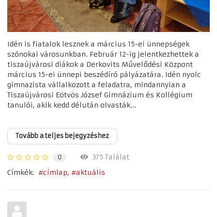
Idén is fiatalok lesznek a március 15-ei ünnepségek
szónokai városunkban. Február 12-ig jelentkezhettek a
tiszaújvárosi diákok a Derkovits Művelődési Központ
március 15-ei ünnepi beszédíró pályázatára. Idén nyolc
gimnazista vállalkozott a feladatra, mindannyian a
Tiszaújvárosi Eötvös József Gimnázium és Kollégium
tanulói, akik kedd délután olvasták...
Tovább a teljes bejegyzéshez
375 Találat
0
Címkék:
címlap
aktuális