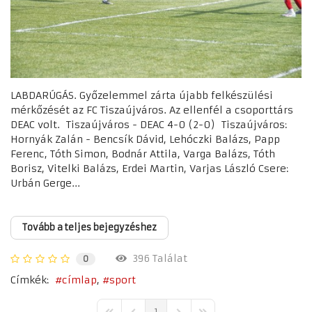
LABDARÚGÁS. Győzelemmel zárta újabb felkészülési
mérkőzését az FC Tiszaújváros. Az ellenfél a csoporttárs
DEAC volt. Tiszaújváros - DEAC 4-0 (2-0) Tiszaújváros:
Hornyák Zalán - Bencsík Dávid, Lehóczki Balázs, Papp
Ferenc, Tóth Simon, Bodnár Attila, Varga Balázs, Tóth
Borisz, Vitelki Balázs, Erdei Martin, Varjas László Csere:
Urbán Gerge...
Tovább a teljes bejegyzéshez
396 Találat
0
Címkék:
címlap
sport