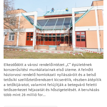
Elkezdődött a városi rendelőintézet „C" épületének
korszerűsítési munkálatainak első üteme. A felnőtt
háziorvosi rendelő homlokzati nyílászáróit és a belső
tetősíki szellőztetőrendszert kicserélik, részben átépítik
a tetőkijáratot, valamint felújítják a betegváró feletti
tetőszerkezet héjazatát és hőszigetelését. A beruházás
több mint 26 millió for...