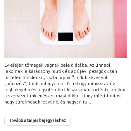
Év elején tömegek vágnak bele diétába. Az ünnepi
lakomák, a karácsonyi sütik és az újévi pezsgők után
hirtelen mindenki „tiszta lappal" indul: kevesebb
„bűnözés", több önfegyelem. Csakhogy mindez az év
leghidegebb és legsötétebb időszakában történik, amikor
a szervezetünk egészen mást diktál. Hogy miért fontos,
hogy türelmesek legyünk, és hogyan tu...
Tovább a teljes bejegyzéshez