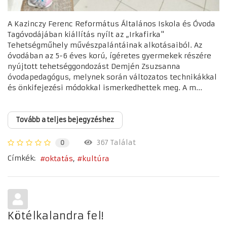
A Kazinczy Ferenc Református Általános Iskola és Óvoda
Tagóvodájában kiállítás nyílt az „Irkafirka"
Tehetségműhely művészpalántáinak alkotásaiból. Az
óvodában az 5-6 éves korú, ígéretes gyermekek részére
nyújtott tehetséggondozást Demjén Zsuzsanna
óvodapedagógus, melynek során változatos technikákkal
és önkifejezési módokkal ismerkedhettek meg. A m...
Tovább a teljes bejegyzéshez
367 Találat
0
Címkék:
oktatás
kultúra
Kötélkalandra fel!