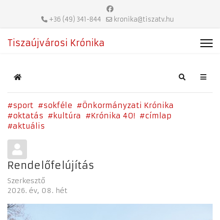
+36 (49) 341-844
kronika@tiszatv.hu
Tiszaújvárosi Krónika
Home
Search
sport
sokféle
Önkormányzati Krónika
oktatás
kultúra
Krónika 40!
címlap
aktuális
Rendelőfelújítás
Szerkesztő
2026. év
08. hét