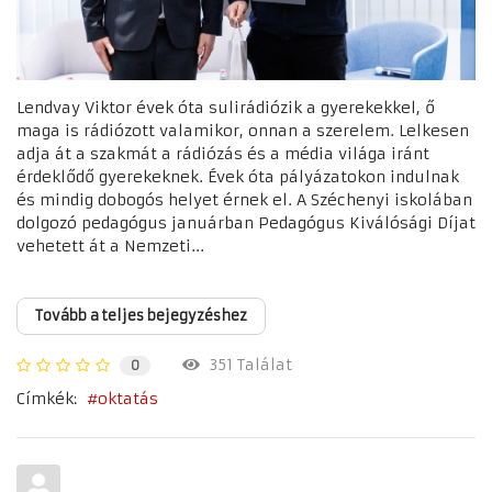
Lendvay Viktor évek óta sulirádiózik a gyerekekkel, ő
maga is rádiózott valamikor, onnan a szerelem. Lelkesen
adja át a szakmát a rádiózás és a média világa iránt
érdeklődő gyerekeknek. Évek óta pályázatokon indulnak
és mindig dobogós helyet érnek el. A Széchenyi iskolában
dolgozó pedagógus januárban Pedagógus Kiválósági Díjat
vehetett át a Nemzeti...
Tovább a teljes bejegyzéshez
351 Találat
0
Címkék:
oktatás