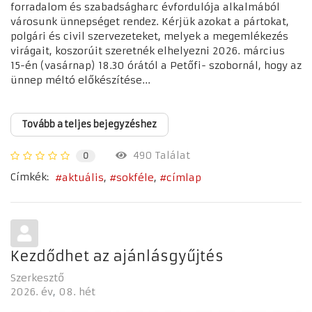
forradalom és szabadságharc évfordulója alkalmából
városunk ünnepséget rendez. Kérjük azokat a pártokat,
polgári és civil szervezeteket, melyek a megemlékezés
virágait, koszorúit szeretnék elhelyezni 2026. március
15-én (vasárnap) 18.30 órától a Petőfi- szobornál, hogy az
ünnep méltó előkészítése...
Tovább a teljes bejegyzéshez
490 Találat
0
Címkék:
aktuális
sokféle
címlap
Kezdődhet az ajánlásgyűjtés
Szerkesztő
2026. év
08. hét