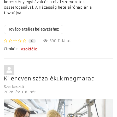
keresztény egyházak és a civil szervezetek
összefogásával. A Házasság hete zárónapján a
tiszaújvá...
Tovább a teljes bejegyzéshez
390 Találat
0
Címkék:
sokféle
Kilencven százalékuk megmarad
Szerkesztő
2026. év
08. hét