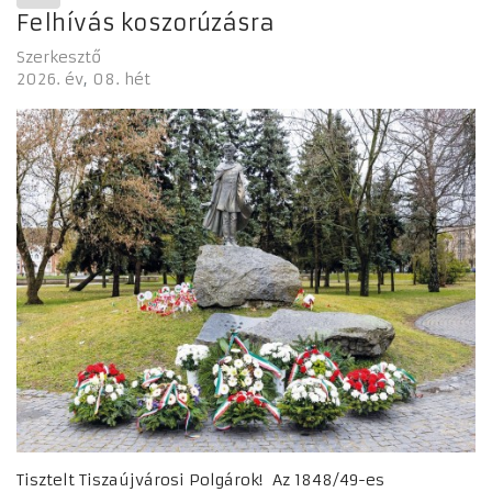
Felhívás koszorúzásra
Szerkesztő
2026. év
08. hét
Tisztelt Tiszaújvárosi Polgárok! Az 1848/49-es