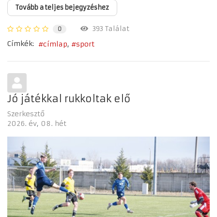
Tovább a teljes bejegyzéshez
393 Találat
0
Címkék:
címlap
sport
Jó játékkal rukkoltak elő
Szerkesztő
2026. év
08. hét