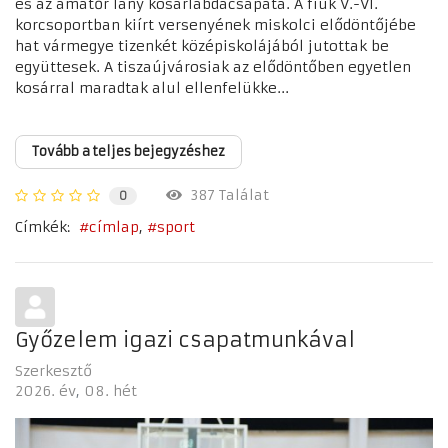
és az amatőr lány kosárlabdacsapata. A fiúk V.-VI.
korcsoportban kiírt versenyének miskolci elődöntőjébe
hat vármegye tizenkét középiskolájából jutottak be
együttesek. A tiszaújvárosiak az elődöntőben egyetlen
kosárral maradtak alul ellenfelükke...
Tovább a teljes bejegyzéshez
387 Találat
0
Címkék:
címlap
sport
Győzelem igazi csapatmunkával
Szerkesztő
2026. év
08. hét