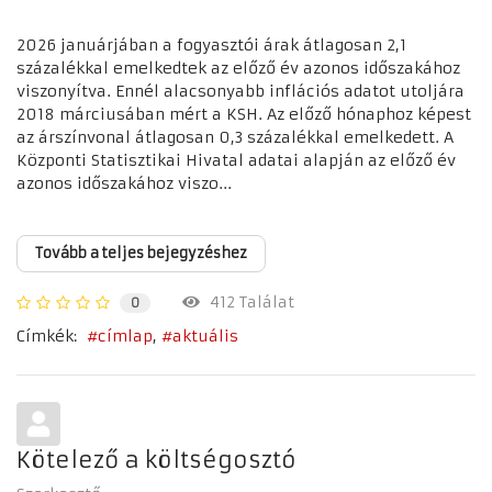
2026 januárjában a fogyasztói árak átlagosan 2,1
százalékkal emelkedtek az előző év azonos időszakához
viszonyítva. Ennél alacsonyabb inflációs adatot utoljára
2018 márciusában mért a KSH. Az előző hónaphoz képest
az árszínvonal átlagosan 0,3 százalékkal emelkedett. A
Központi Statisztikai Hivatal adatai alapján az előző év
azonos időszakához viszo...
Tovább a teljes bejegyzéshez
412 Találat
0
Címkék:
címlap
aktuális
Kötelező a költségosztó