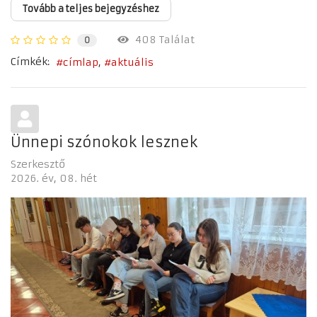
Tovább a teljes bejegyzéshez
408 Találat
0
Címkék:
címlap
aktuális
Ünnepi szónokok lesznek
Szerkesztő
2026. év
08. hét