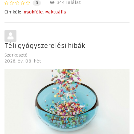
344 Találat
0
Címkék:
sokféle
aktuális
Téli gyógyszerelési hibák
Szerkesztő
2026. év
08. hét