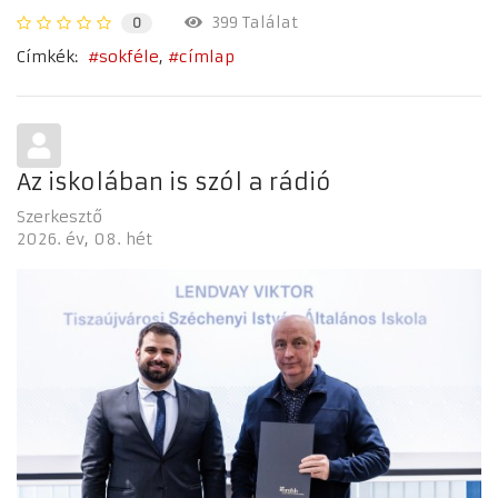
399 Találat
0
Címkék:
sokféle
címlap
Az iskolában is szól a rádió
Szerkesztő
2026. év
08. hét