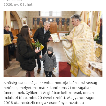
2026. év
08. hét
A hűség szabadsága. Ez volt a mottója idén a Házasság
hetének, melyet ma már 4 kontinens 21 országában
ünnepelnek. Gyökereit Angliában kell keresni, onnan
indult el több, mint 20 évvel ezelőtt. Magyarországon
2008 óta rendezik meg az eseménysorozatot a