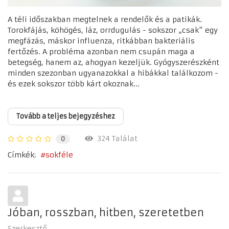
A téli időszakban megtelnek a rendelők és a patikák.
Torokfájás, köhögés, láz, orrdugulás - sokszor „csak" egy
megfázás, máskor influenza, ritkábban bakteriális
fertőzés. A probléma azonban nem csupán maga a
betegség, hanem az, ahogyan kezeljük. Gyógyszerészként
minden szezonban ugyanazokkal a hibákkal találkozom -
és ezek sokszor több kárt okoznak...
Tovább a teljes bejegyzéshez
324 Találat
0
Címkék:
sokféle
Jóban, rosszban, hitben, szeretetben
Szerkesztő