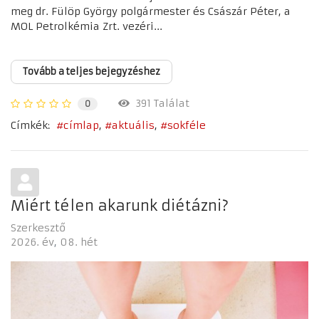
meg dr. Fülöp György polgármester és Császár Péter, a
MOL Petrolkémia Zrt. vezéri...
Tovább a teljes bejegyzéshez
391 Találat
0
Címkék:
címlap
aktuális
sokféle
Miért télen akarunk diétázni?
Szerkesztő
2026. év
08. hét