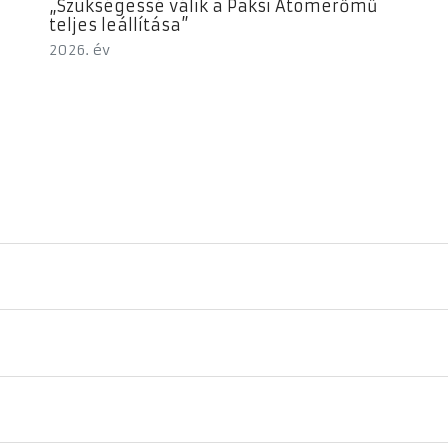
„Szükségessé válik a Paksi Atomerőmű
teljes leállítása”
2026. év