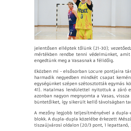
jelentősen elléptek tőlünk (21-30); vezetőed
mértékben rendbe tenni védelmünket, amit 
engedtünk meg a Vasasnak a félidőig.
Eközben mi - elsősorban Locure pontjaira tám
harmadik negyedben mindkét csapat keményít
egységünket szépen szétosztották egymás közö
41). Hatalmas lendülettel nyitottuk a záró 
azonban nagyon megnyomta a Vasas, vissza i
büntetőiket, így sikerült kellő távolságban ta
A mezőny legjobb teljesítményével a dupla-dup
blokk. A dupla-dupla közelébe érkezett Mészáro
tiszaújvárosi oldalon (20/3 pont, 1 lepattanó, 5