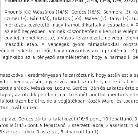
Phoenix KK - Vasas Akadémia 71-63 (21-19, 15-13, 12-9, 23-22)
Phoenix KK: Mészáros (14/6), Gerőcs (16/6), Schmera (3), Koz
Czimer (-), Bán (3/3), Lakatos (5/3), Mayer (2), Tanyi (-), L
mérkőzés kezdetétől nagy iramot diktáltak a csapatok. A
az első negyedben, aminek köszönhetően sikerült is ellépnün
egy lejtmenet követte, a Vasas felzárkózott, de végül előnny
második etap. A vendégek gyors támadásokkal okoztak
zőnk ki is kérte az időt, hogy orvosolhassuk a problémát. Ki
leginkább az a tényező szemléltethet, hogy a harmadik p
aszkodva - eredményesen felzárkóztunk, hogy aztán ezt a sza
ett védekezésén, így kevés pont született, de ezúttal is a
tt a srácok: Mészáros, Locure, Gerőcs, Bán és Lakatos érte e
etapot, az ötödik percben már tizenhét ponttal mentünk elle
s jött tízen belülre, de a végjátékban Kozák Marci és Locur
rtani riválisunkat.
lázó Gerőcs zárta a találkozót (16/6 pont, 10 lepattanó, 3 sz
s is (14/6 pont, 9 lepattanó, 3 szerzett labda, 2 assziszt, 4 k
 szerzett labda, 3 assziszt, 5 kiharcolt fault).