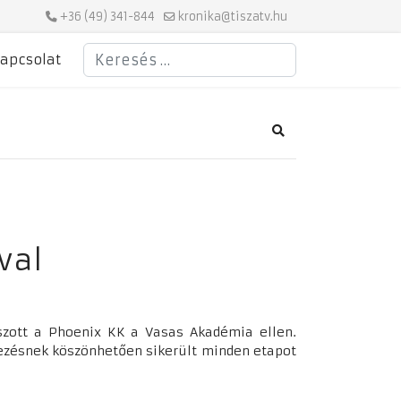
+36 (49) 341-844
kronika@tiszatv.hu
Keresés
apcsolat
Search
val
szott a Phoenix KK a Vasas Akadémia ellen.
kezésnek köszönhetően sikerült minden etapot