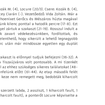
ák M. (4), Locure (20/3). Csere: Kozák B. (4),
ucey Ciarán (-). Vezetőedző: Vida Zoltán. Már a
 Phoenixet Gerőcs és Mészáros húzta magával
k kilenc ponttal a hatodik percre (17-8). Ezt
el zártuk a szakaszt (21-19). Rosszul indult a
 zavart védekezésünkben, fordítottak, és
jelenthető, hogy sikerült a lehető legnagyobb
erc után már mindössze egyetlen egy duplát
kaszt is előnnyel tudjuk befejezni (36-32). A
 Tiszaújváros volt pontosabb. A mi tizenkét
l az ehhez szükséges sikeres találatokat (48-
nfelünk előtt (61-44). Az etap második felét
e keze nem remegett meg, bedobták kiharcolt
erzett labda, 2 assziszt, 1 kiharcolt fault, 1
iharcolt fault), a ponterőt Locure képviselte a