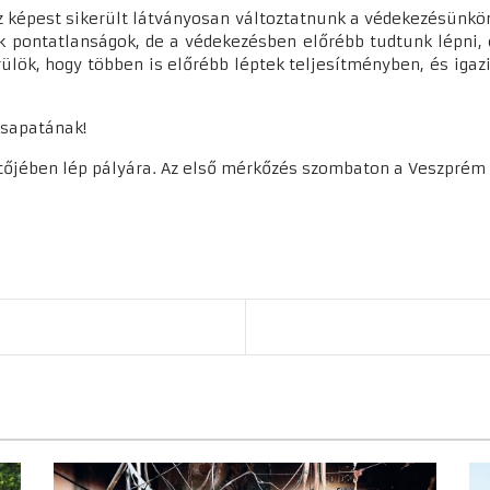
z képest sikerült látványosan változtatnunk a védekezésünkö
 pontatlanságok, de a védekezésben előrébb tudtunk lépni, é
ülök, hogy többen is előrébb léptek teljesítményben, és igaz
 csapatának!
őjében lép pályára. Az első mérkőzés szombaton a Veszprém e