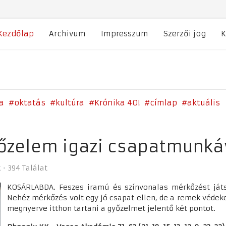
Kezdőlap
Archivum
Impresszum
Szerzői jog
K
a
oktatás
kultúra
Krónika 40!
címlap
aktuális
őzelem igazi csapatmunká
k
394 Találat
KOSÁRLABDA. Feszes iramú és színvonalas mérkőzést ját
Nehéz mérkőzés volt egy jó csapat ellen, de a remek véde
megnyerve itthon tartani a győzelmet jelentő két pontot.