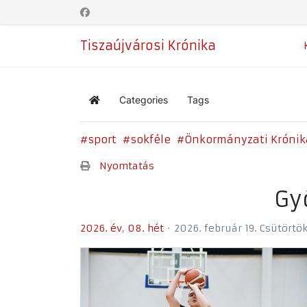
Tiszaújvárosi Krónika
Categories
Tags
Home
sport
sokféle
Önkormányzati Krónik
Nyomtatás
Gy
2026. év
08. hét
2026. február 19. Csütörtö