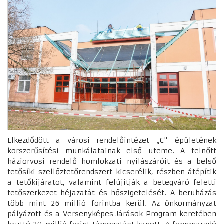
Elkezdődött a városi rendelőintézet „C" épületének
korszerűsítési munkálatainak első üteme. A felnőtt
háziorvosi rendelő homlokzati nyílászáróit és a belső
tetősíki szellőztetőrendszert kicserélik, részben átépítik
a tetőkijáratot, valamint felújítják a betegváró feletti
tetőszerkezet héjazatát és hőszigetelését. A beruházás
több mint 26 millió forintba kerül. Az önkormányzat
pályázott és a Versenyképes Járások Program keretében