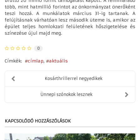
bruttó 20 millió forint támogatást kapott. A fennmaradó
több, mint hatmillió forintot az önkormányzat önerőként
teszi hozzá. A munkálatok március 31-ig tartanak. A
felújításnak várhatóan lesz második üteme is, amikor az
épület teljes homlokzati felületének hőszigetelése és
színezése újul majd meg.
0
Címkék:
címlap
aktuális
Kosárthrillerrel negyedikek
Ünnepi szónokok lesznek
KAPCSOLÓDÓ HOZZÁSZÓLÁSOK