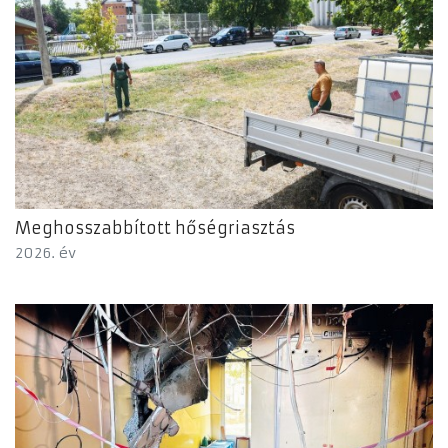
Meghosszabbított hőségriasztás
2026. év