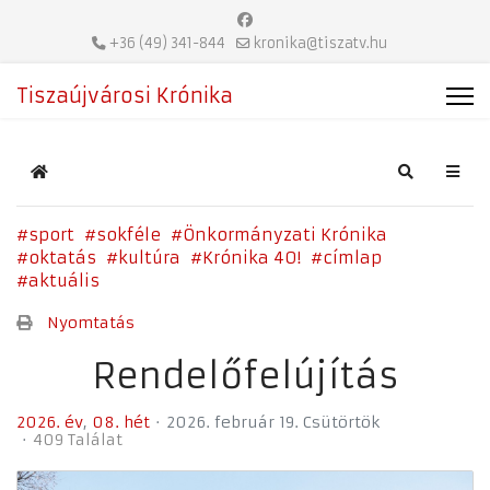
+36 (49) 341-844
kronika@tiszatv.hu
Tiszaújvárosi Krónika
Home
Search
sport
sokféle
Önkormányzati Krónika
oktatás
kultúra
Krónika 40!
címlap
aktuális
Nyomtatás
Rendelőfelújítás
2026. év
08. hét
2026. február 19. Csütörtök
409 Találat