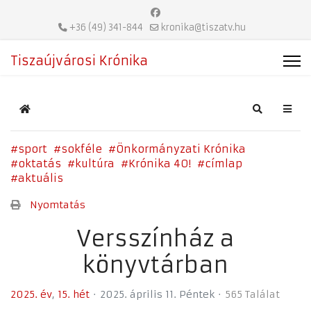
+36 (49) 341-844
kronika@tiszatv.hu
Tiszaújvárosi Krónika
Home
Search
sport
sokféle
Önkormányzati Krónika
oktatás
kultúra
Krónika 40!
címlap
aktuális
Nyomtatás
Versszínház a
könyvtárban
2025. év
15. hét
2025. április 11. Péntek
565 Találat