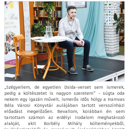
„Szégyellem, de egyetlen Dsida-verset sem ismerek,
pedig a költészetet is nagyon szeretem" - súgta oda
nekem egy igazán művelt, ismerős idős hölgy a Hamvas
Béla Városi Könyvtár aulájában tartott versszínházi
előadást megelőzően. Bevallom, korábban én sem
tartottam számon az erdélyi irodalom meghatározó
alakját, akit Borbély Mihály költeményekből,