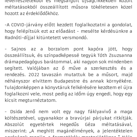
levélrészletekből és megsárgult újságcikkekben közölt
méltatásokból összeállított műsora tökéletesen közel
hozott az érdeklődőkhöz.
-A COVID-járvány előtt kezdett foglalkoztatni a gondolat,
hogy felépítsük ezt az előadást - mesélte kérdésünkre a
Radnóti-díjjal kitüntetett versmondó.
- Sajnos az a borzalom pont kapóra jött, hogy
összeállítsuk, és színpadképessé tegyük Tóth Zsuzsanna
drámapedagógus barátommal, aki nagyon sok mindenben
segített. Valójában az ő műve a szerkesztés és a
rendezés. 2022 tavaszán mutattuk be a műsort, majd
néhányszor elvittem Budapestre és annak környékére.
Tulajdonképpen a könyvtáruk felkérésére kezdtem el újra
foglalkozni vele, most pedig az időm úgy engedi, hogy egy
kicsit megturnéztatom.
- Dsida Jenő nem volt egy nagy fáklyavivő a maga
költészetével, ugyanakkor a bravúrjai párjukat ritkítják.
Abszolút egyetértek Hegedűs Géza méltatásával,
miszerint: „A meghitt magánélmények, a jelentéktelen