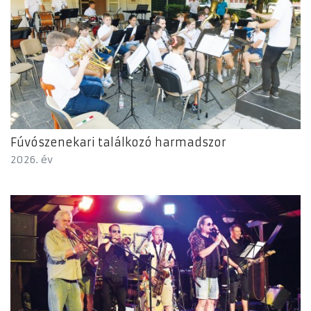
Fúvószenekari találkozó harmadszor
2026. év