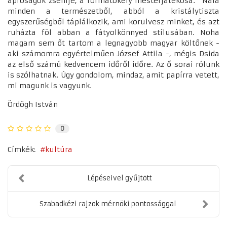
apróságok zsenije, a formatökély mesterjátékosa." Nála
minden a természetből, abból a kristálytiszta
egyszerűségből táplálkozik, ami körülvesz minket, és azt
ruházta föl abban a fátyolkönnyed stílusában. Noha
magam sem őt tartom a legnagyobb magyar költőnek -
aki számomra egyértelműen József Attila -, mégis Dsida
az első számú kedvencem időről időre. Az ő sorai rólunk
is szólhatnak. Úgy gondolom, mindaz, amit papírra vetett,
mi magunk is vagyunk.
Ördögh István
0
Címkék:
kultúra
Lépéseivel gyűjtött
Szabadkézi rajzok mérnöki pontossággal