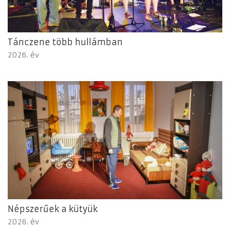
Tánczene több hullámban
2026. év
Népszerűek a kütyük
2026. év