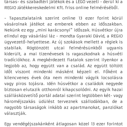
társas- és szabadtéri játékok és a LEGO vezeti - derül ki a
REGIO Játékkereskedelmi Kft. friss online felméréséből.
- Tapasztalataink szerint online 13 ezer forint körül
vásárolnak játékot az emberek ebben az időszakban.
Nekünk ez egy „mini karácsonyi" időszak. Húsvétkor újra
elindul egy vásárlási láz - mondta Gyaraki Dávid, a REGIO
ügyvezető-helyettese. Az új szokások mellett a régiek is
stabilak. Rögtönzött utcai felmérésünkből ugyanis
kiderült, a mai tizenévesek is ragaszkodnak a húsvéti
tradíciókhoz. A megkérdezett fiatalok szerint ilyenkor a
legjobb az, hogy együtt van a család. Az együtt töltött
időt viszont mindenki másként képzeli el. Főként a
kilencvenes évek óta nem mindenki vágyik locsolásra
vagy piros tojásra. Idén húsvétkor a családok negyede
biztosan elutazik otthonról kikapcsolódni. Az egyik hazai
szállásközvetítő portál adatai szerint legtöbben két- vagy
hároméjszakás üdülést terveznek szállodákban, de a
nagyobb társaságok inkább az apartmanokat, panziókat
választják.
Egy vendégéjszakánként átlagosan közel 13 ezer forintot