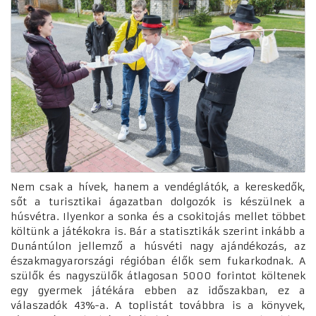
Nem csak a hívek, hanem a vendéglátók, a kereskedők,
sőt a turisztikai ágazatban dolgozók is készülnek a
húsvétra. Ilyenkor a sonka és a csokitojás mellet többet
költünk a játékokra is. Bár a statisztikák szerint inkább a
Dunántúlon jellemző a húsvéti nagy ajándékozás, az
északmagyarországi régióban élők sem fukarkodnak. A
szülők és nagyszülők átlagosan 5000 forintot költenek
egy gyermek játékára ebben az időszakban, ez a
válaszadók 43%-a. A toplistát továbbra is a könyvek,