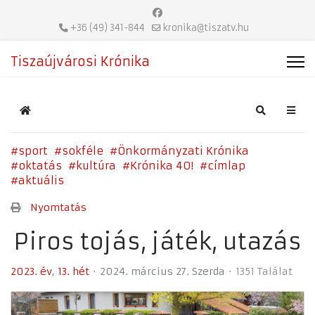
+36 (49) 341-844
kronika@tiszatv.hu
Tiszaújvárosi Krónika
Home
Search
sport
sokféle
Önkormányzati Krónika
oktatás
kultúra
Krónika 40!
címlap
aktuális
Nyomtatás
Piros tojás, játék, utazás
2023. év
13. hét
2024. március 27. Szerda
1351 Találat