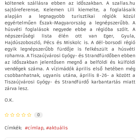
költenek szállásra ebben az időszakban. A szallas.hu
sajtóreferense, Kelemen Lili kiemelte, a foglalásaik
alapján a legnagyobb turisztikai régiók közül
egyértelműen Észak-Magyarország a legnépszerűbb. A
húsvéti foglalások negyede ebbe a régióba szólt. A
népszerűségi lista élén ott van Eger, Gyula,
Hajdúszoboszló, Pécs és Miskolc is. A dél-borsodi régió
egyik legnépszerűbb fürdője is felkészült a húsvéti
rohamra. A Tiszaújvárosi Gyógy- és Strandfürdőben ebben
az időszakban jelentősen megnő a belföldi és külföldi
vendégek száma. A vízimádók április első hetében még
csobbanhatnak, ugyanis utána, április 8-26- a között a
Tiszaújvárosi Gyógy- és Strandfürdő karbantartás miatt
zárva lesz.
O.K.
0
Címkék:
címlap
aktuális