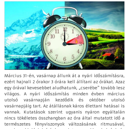
Március 31-én, vasárnap állunk át a nyári időszámításra,
ezért hajnali 2 órakor 3 órára kell állítani az órákat. Azaz
egy órával kevesebbet aludhatunk, „cserébe" tovább lesz
világos. A nyári időszámítás minden évben március
utolsó vasárnapján kezdődik és október utolsó
vasárnapjáig tart. Az átállásnak káros élettani hatásai is
vannak. Kutatások szerint ugyanis nyáron egyáltalán
nincs tökéletes összhangban az óra által mutatott idő a
természetes fényviszonyok változásának ritmusával,