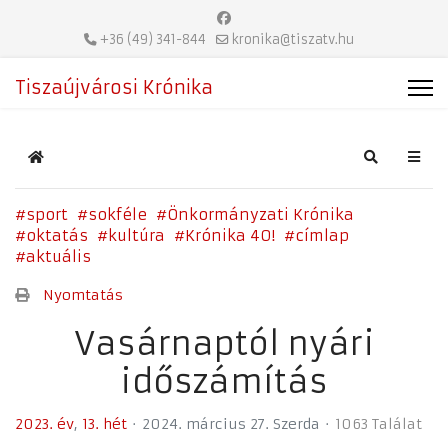
+36 (49) 341-844
kronika@tiszatv.hu
Tiszaújvárosi Krónika
Home
Search
sport
sokféle
Önkormányzati Krónika
oktatás
kultúra
Krónika 40!
címlap
aktuális
Nyomtatás
Vasárnaptól nyári
időszámítás
2023. év
13. hét
2024. március 27. Szerda
1063 Találat