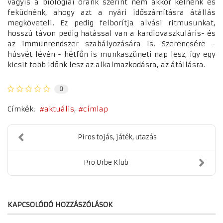
vagyis a biológiai óránk szerint nem akkor kelnénk és
feküdnénk, ahogy azt a nyári időszámításra átállás
megköveteli. Ez pedig felborítja alvási ritmusunkat,
hosszú távon pedig hatással van a kardiovaszkuláris- és
az immunrendszer szabályozására is. Szerencsére -
húsvét lévén - hétfőn is munkaszüneti nap lesz, így egy
kicsit több időnk lesz az alkalmazkodásra, az átállásra.
0
Címkék:
aktuális
címlap
Piros tojás, játék, utazás
Pro Urbe Klub
KAPCSOLÓDÓ HOZZÁSZÓLÁSOK