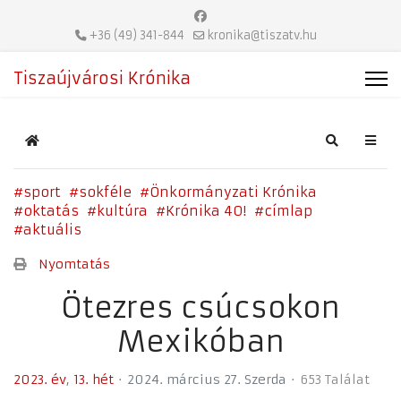
+36 (49) 341-844
kronika@tiszatv.hu
Tiszaújvárosi Krónika
Home
Search
sport
sokféle
Önkormányzati Krónika
oktatás
kultúra
Krónika 40!
címlap
aktuális
Nyomtatás
Ötezres csúcsokon
Mexikóban
2023. év
13. hét
2024. március 27. Szerda
653 Találat