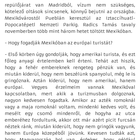
repülőjárat van Madridból, vízum nem szükséges,
kötelező oltások sincsenek, könnyű bejutni az országba.
Mexikóvárostól Pueblán keresztül az Iztaccíhuatl-
Popocatépetl Nemzeti Parkig. Radics Tamás tavaly
novemberben több mint három hetet töltött Mexikóban.
- Hogy fogadják Mexikóban az európai turistát?
- Első körben úgy gondolják, hogy amerikai turista, és ezt
főleg anyagi értelemben kell érteni. Tehát azt hiszik,
hogy a fehér embereknek rengeteg pénzük van, és
miután kiderül, hogy nem beszélünk spanyolul, még le is
gringóznak. Aztán kiderül, hogy nem amerikai, hanem
európai. Vegyes érzelmeim vannak Mexikóval
kapcsolatban, mert akik a turizmusban dolgoznak,
nagyon kedvesen fogadtak. Amikor az azték romoknál
vagy a maja romoknál voltam, mindenki kedves volt, és
mesélt egy csomó mindenről, de hogyha az utca
emberéhez fordultunk, akkor ott már azért picit furcsán
néztek ránk, miután kiderült, hogy nem gringók vagyunk,
hanem Európa közepéből jövünk. Kevesen tudták azt,
hogy Magyarország hol van, érdekes, hogy például