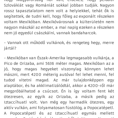
Szlovákiát vagy Romániát sokkal jobban tudják. Nagyon
rossz tapasztalatom nem volt a helyiekkel, tehát ők is
segítettek, de tudni kell, hogy főleg az exponált részeken
voltam Mexikóban. Mexikóvárosnak a külterületén nem
nagyon mászkál az ember, a mai napig ezeken a részeken
nem jó egyedül császkálni, vannak bandaharcok.
- Vannak ott működő vulkánok, és rengeteg hegy, merre
jártál?
- Mexikóban van Észak-Amerika legmagasabb vulkánja, a
Pico de Orizaba, ami 5636 méter magas. Mexikóban az a
jó, hogy magas hegyeket viszonylag könnyen lehet
mászni, mert 4200 méterig autóval fel lehet menni, fel
tudod vitetni magad. Az már tulajdonképpen egy
alaptábor, és ha akklimatizálódtál, akkor a 4200-ről már
megpróbálhatod a csúcsot. Én is így voltam fent két
ötezresen, az egyik az Orizaba, a másik pedig az
Iztaccíhuatl volt. Van még egy harmadik ötezres, egy
aktív vulkán, ami folyamatosan füstölög, a Popocatépetl.
A Popocatépetl és az Iztaccíhuatl egymás mellett