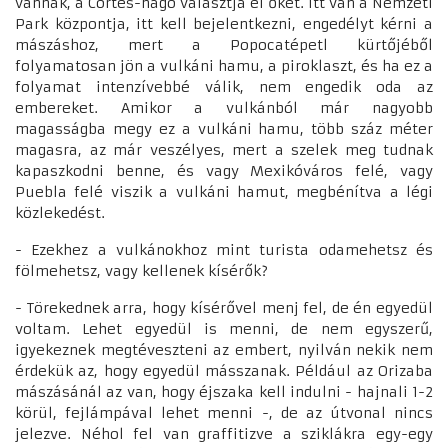
vannak, a Cortés-hágó választja el őket. Itt van a Nemzeti
Park központja, itt kell bejelentkezni, engedélyt kérni a
mászáshoz, mert a Popocatépetl kürtőjéből
folyamatosan jön a vulkáni hamu, a piroklaszt, és ha ez a
folyamat intenzívebbé válik, nem engedik oda az
embereket. Amikor a vulkánból már nagyobb
magasságba megy ez a vulkáni hamu, több száz méter
magasra, az már veszélyes, mert a szelek meg tudnak
kapaszkodni benne, és vagy Mexikóváros felé, vagy
Puebla felé viszik a vulkáni hamut, megbénítva a légi
közlekedést.
- Ezekhez a vulkánokhoz mint turista odamehetsz és
fölmehetsz, vagy kellenek kísérők?
- Törekednek arra, hogy kísérővel menj fel, de én egyedül
voltam. Lehet egyedül is menni, de nem egyszerű,
igyekeznek megtéveszteni az embert, nyilván nekik nem
érdekük az, hogy egyedül másszanak. Például az Orizaba
mászásánál az van, hogy éjszaka kell indulni - hajnali 1-2
körül, fejlámpával lehet menni -, de az útvonal nincs
jelezve. Néhol fel van graffitizve a sziklákra egy-egy