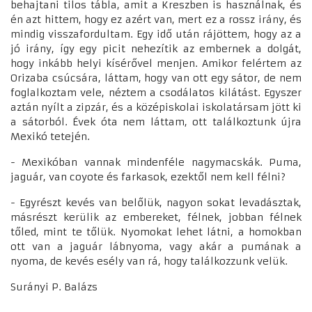
behajtani tilos tábla, amit a Kreszben is használnak, és
én azt hittem, hogy ez azért van, mert ez a rossz irány, és
mindig visszafordultam. Egy idő után rájöttem, hogy az a
jó irány, így egy picit nehezítik az embernek a dolgát,
hogy inkább helyi kísérővel menjen. Amikor felértem az
Orizaba csúcsára, láttam, hogy van ott egy sátor, de nem
foglalkoztam vele, néztem a csodálatos kilátást. Egyszer
aztán nyílt a zipzár, és a középiskolai iskolatársam jött ki
a sátorból. Évek óta nem láttam, ott találkoztunk újra
Mexikó tetején.
- Mexikóban vannak mindenféle nagymacskák. Puma,
jaguár, van coyote és farkasok, ezektől nem kell félni?
- Egyrészt kevés van belőlük, nagyon sokat levadásztak,
másrészt kerülik az embereket, félnek, jobban félnek
tőled, mint te tőlük. Nyomokat lehet látni, a homokban
ott van a jaguár lábnyoma, vagy akár a pumának a
nyoma, de kevés esély van rá, hogy találkozzunk velük.
Surányi P. Balázs