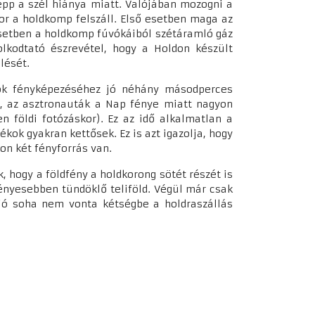
épp a szél hiánya miatt. Valójában mozogni a
kor a holdkomp felszáll. Első esetben maga az
 esetben a holdkomp fúvókáiból szétáramló gáz
lkodtató észrevétel, hogy a Holdon készült
elését.
agok fényképezéséhez jó néhány másodperces
ak, az asztronauták a Nap fénye miatt nagyon
 földi fotózáskor). Ez az idő alkalmatlan a
ékok gyakran kettősek. Ez is azt igazolja, hogy
don két fényforrás van.
, hogy a földfény a holdkorong sötét részét is
fényesebben tündöklő teliföld. Végül már csak
unió soha nem vonta kétségbe a holdraszállás