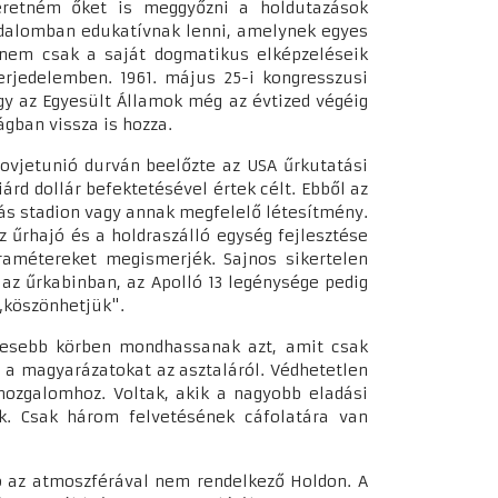
szeretném őket is meggyőzni a holdutazások
adalomban edukatívnak lenni, amelynek egyes
anem csak a saját dogmatikus elképzeléseik
rjedelemben. 1961. május 25-i kongresszusi
y az Egyesült Államok még az évtized végéig
ágban vissza is hozza.
Szovjetunió durván beelőzte az USA űrkutatási
rd dollár befektetésével értek célt. Ebből az
s stadion vagy annak megfelelő létesítmény.
z űrhajó és a holdraszálló egység fejlesztése
aramétereket megismerjék. Sajnos sikertelen
 az űrkabinban, az Apolló 13 legénysége pedig
 „köszönhetjük".
élesebb körben mondhassanak azt, amit csak
 a magyarázatokat az asztaláról. Védhetetlen
 mozgalomhoz. Voltak, akik a nagyobb eladási
ák. Csak három felvetésének cáfolatára van
ó az atmoszférával nem rendelkező Holdon. A