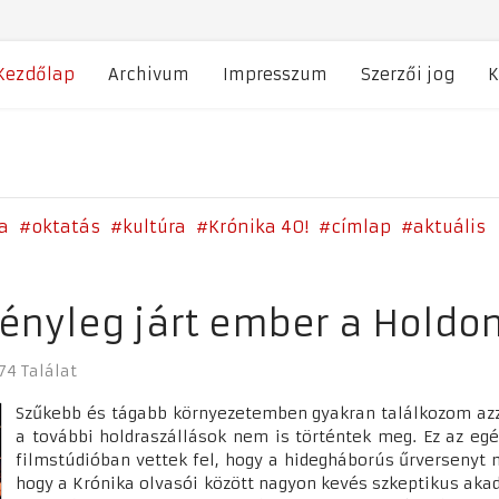
Kezdőlap
Archivum
Impresszum
Szerzői jog
K
a
oktatás
kultúra
Krónika 40!
címlap
aktuális
ényleg járt ember a Holdo
74 Találat
Szűkebb és tágabb környezetemben gyakran találkozom azzal
a további holdraszállások nem is történtek meg. Ez az eg
filmstúdióban vettek fel, hogy a hidegháborús űrverseny
hogy a Krónika olvasói között nagyon kevés szkeptikus akad