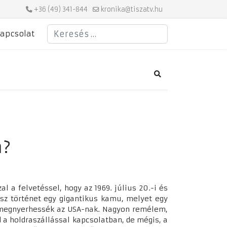
+36 (49) 341-844
kronika@tiszatv.hu
Keresés
apcsolat
Search
n?
 a felvetéssel, hogy az 1969. július 20.-i és
ész történet egy gigantikus kamu, melyet egy
t megnyerhessék az USA-nak. Nagyon remélem,
 a holdraszállással kapcsolatban, de mégis, a