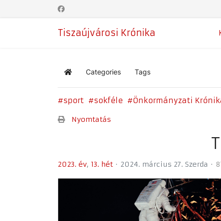
Tiszaújvárosi Krónika
Categories
Tags
Home
sport
sokféle
Önkormányzati Krónik
Nyomtatás
T
2023. év
13. hét
2024. március 27. Szerda
8