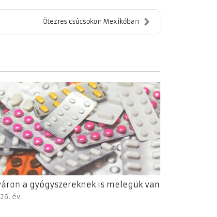
Ötezres csúcsokon Mexikóban
áron a gyógyszereknek is melegük van
26. év