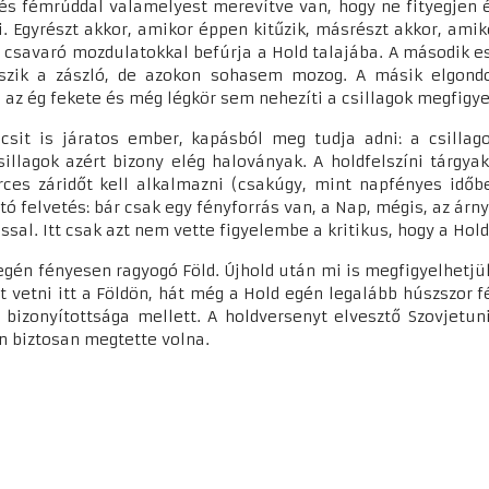
és fémrúddal valamelyest merevítve van, hogy ne fityegjen 
i. Egyrészt akkor, amikor éppen kitűzik, másrészt akkor, ami
ét csavaró mozdulatokkal befúrja a Hold talajába. A második
átszik a zászló, de azokon sohasem mozog. A másik elgondo
 az ég fekete és még légkör sem nehezíti a csillagok megfigy
csit is járatos ember, kapásból meg tudja adni: a csill
csillagok azért bizony elég haloványak. A holdfelszíni tárgy
ces záridőt kell alkalmazni (csakúgy, mint napfényes időben
ó felvetés: bár csak egy fényforrás van, a Nap, mégis, az árny
ssal. Itt csak azt nem vette figyelembe a kritikus, hogy a Hol
egén fényesen ragyogó Föld. Újhold után mi is megfigyelhetjük
ot vetni itt a Földön, hát még a Hold egén legalább húszszor 
s bizonyítottsága mellett. A holdversenyt elvesztő Szovjet
én biztosan megtette volna.