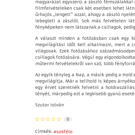
magyarázat egyszerű: a zászló fémszálakkal 
filmfelvételeken csak két esetben lehet látn
űrhajós „lengeti" azzal, ahogy a zászló nyel
lebegteti a zászlót. Sok más felvételen l
fényképeken nem látszanak a csillagok, pedig
A választ minden a fotózásban csak egy ki
megvilágítási időt kell alkalmazni, mert a 
világosak. Ezek fotózásához századmásodper
csillagok fotózására. Végül egy elgondolkodtat
műtermi felvételekről van szó, több fényforrá
Az egyik tényleg a Nap, a másik pedig a Hold 
megvilágítja. Már a telihold is képes árnyék
egy érvet szeretnék felvetni a holdraszállá
tényét, márpedig ezt a legkisebb gyanú eset
Szutor István
0
Címkék:
sokféle