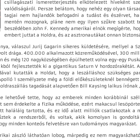
csillagászati ismeretterjesztés elkötelezett híveként 
valódiságáról. Persze belátom, hogy nehéz egy olyan társ
tagjai nem hajlandók befogadni a tudást és észérvet, h
mentén mozognak, pláne nem egy ilyen szűkre szabott te
beszédében John F. Kennedy amerikai elnök megígérte, hog
embert juttat a Holdra, és az asztronautákat onnan biztons
nya, válaszul Jurij Gagarin sikeres küldetésére, mellyel a 
olt drága. 400.000 alkalmazott közreműködésével, 300 milliá
n és még 120 nagyközségében épülhetett volna egy-egy Puská
kból fejlesztették ki a gigantikus Saturn V hordozórakétát. A
ndával kutatták a Holdat, hogy a leszálláshoz szükséges p
Apolló 1 személyzete még a földi előkészületeknél bennégett
holdraszállás tagadását alapvetően Bill Kaysing laikus írónak
ése lehetővé tette, hogy az emberek minden korábbinál sz
 sem érdekelte a fizika működése, ezért makacsul lesöpörte
 haláláig tartotta, és ez idő alatt milliók csatlakoztak a
űztek a rendszerből, és voltak, akik komolyan is gondolt
hogy minden konteós felvetésre van tudományos magyarázat.
merikai zászló láthatóan lobog, márpedig ez nem magyarázhat