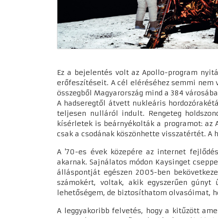
Ez a bejelentés volt az Apollo-program nyitá
erőfeszítéseit. A cél eléréséhez semmi nem v
összegből Magyarország mind a 384 városába
A hadseregtől átvett nukleáris hordozórakétá
teljesen nulláról indult. Rengeteg holdszo
kísérletek is beárnyékolták a programot: az 
csak a csodának köszönhette visszatértét. A 
A '70-es évek közepére az internet fejlőd
akarnak. Sajnálatos módon Kaysinget cseppet
álláspontját egészen 2005-ben bekövetkezett
számokért, voltak, akik egyszerűen gúnyt 
lehetőségem, de biztosíthatom olvasóimat, 
A leggyakoribb felvetés, hogy a kitűzött a