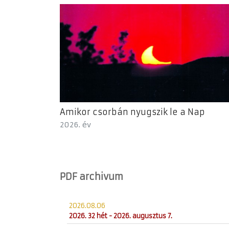
Amikor csorbán nyugszik le a Nap
2026. év
PDF archivum
2026.08.06
2026. 32 hét - 2026. augusztus 7.