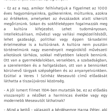
- Ez az a nap, amikor felhívhatjuk a figyelmet az 1000
éves hagyományainkra, gyökereinkre, múltunkra, azokra
az értékekre, amelyeket az évszázadok alatt sikerült
megőriznünk. Sokan és sokféleképpen fogalmazzák meg
a kultúra kifejezést. Lehet tudományosan,
intellektuálisan, művészi vagy vallási megközelítésből,
lehet gazdasági, politikai vagy éppen társadalmi
értelmezése is a kultúrának. A kultúra nem pusztán
történelmünk nagy eseményeit megörökítő művészeti
alkotások tárháza, sokkal mélyebben lakozik bennünk.
Ott van a gyermekdalokban, versekben, a szabadságban,
a szerelemben és a hallgatásban, ott van a bennünket
körülvevő tárgyak szépségében és az anyanyelvünkben.
Ezúttal a Veres 1 Színház Meseautó című előadását
láthatta a tiszaújvárosi közönség.
- A jól ismert filmet 1934-ben mutatták be, ez az előadás
visszarepíti a nézőket a harmincas évekbe vagy egy
modernebb Meseautót láthatnak?
- Mind a kettő - válaszolt a kérdésemre Harna Péter, aki