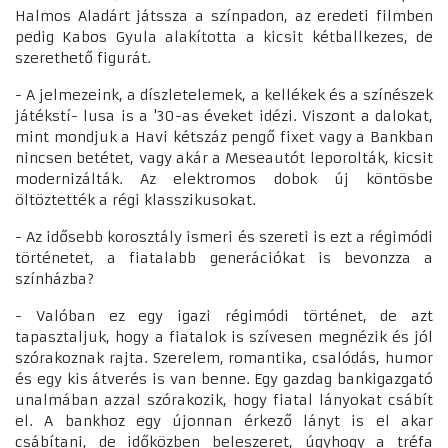
Halmos Aladárt játssza a színpadon, az eredeti filmben
pedig Kabos Gyula alakította a kicsit kétballkezes, de
szerethető figurát.
- A jelmezeink, a díszletelemek, a kellékek és a színészek
játékstí- lusa is a '30-as éveket idézi. Viszont a dalokat,
mint mondjuk a Havi kétszáz pengő fixet vagy a Bankban
nincsen betétet, vagy akár a Meseautót leporolták, kicsit
modernizálták. Az elektromos dobok új köntösbe
öltöztették a régi klasszikusokat.
- Az idősebb korosztály ismeri és szereti is ezt a régimódi
történetet, a fiatalabb generációkat is bevonzza a
színházba?
- Valóban ez egy igazi régimódi történet, de azt
tapasztaljuk, hogy a fiatalok is szívesen megnézik és jól
szórakoznak rajta. Szerelem, romantika, csalódás, humor
és egy kis átverés is van benne. Egy gazdag bankigazgató
unalmában azzal szórakozik, hogy fiatal lányokat csábít
el. A bankhoz egy újonnan érkező lányt is el akar
csábítani, de időközben beleszeret, úgyhogy a tréfa