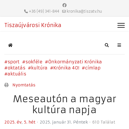
+36 (49) 341-844
kronika@tiszatv.hu
Tiszaújvárosi Krónika
Home
Search
sport
sokféle
Önkormányzati Krónika
oktatás
kultúra
Krónika 40!
címlap
aktuális
Nyomtatás
Meseautón a magyar
kultúra napja
2025. év
5. hét
2025. január 31. Péntek
610 Találat