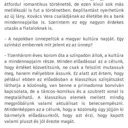
átfordul romantikus történetté, de ezen kívül sok más
mellékszál is fut a történetben. Bepillantást nyerhetünk
az új lány, Kovács Vera családjának az életébe és a bank
mindennapjaiba is. Szerintem ez egy nagyon érdekes
utazás a fiataloknak is.
- A napokban ünnepeltük a magyar kultúra napját. Egy
színházi embernek mit jelent ez az ünnep?
- Tizenhárom éves korom óta a színpadon állok, a kultúra
a mindennapjaim része. Minden előadással az a célunk,
hogy értéket közvetítsünk, ne csak a felszínt mutassuk
meg, hanem mélyebbre ássunk. Ez alatt azt értem, hogy
például ebben az előadásban a klasszikus színjátszást
láthatja a közönség, van benne a primadonna bonviván
kapcsolata, de a táncos-komikus és a szubrett vonal is
megtalálható. A klasszikus elemek mellett mindig
megpróbálunk valami aktuálisat is belecsempészni.
Mindenképpen az a célunk, hogy a közönség úgy jöjjön ki
bármelyik előadásunkról, hogy azt érzi, hogy kapott
valami pluszt és jól érezte magát.