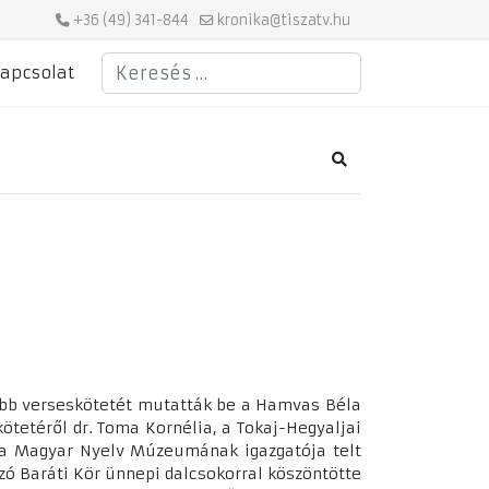
+36 (49) 341-844
kronika@tiszatv.hu
Keresés
apcsolat
Search
abb verseskötetét mutatták be a Hamvas Béla
ötetéről dr. Toma Kornélia, a Tokaj-Hegyaljai
 a Magyar Nyelv Múzeumának igazgatója telt
zó Baráti Kör ünnepi dalcsokorral köszöntötte