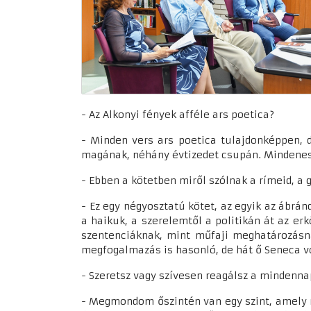
- Az Alkonyi fények afféle ars poetica?
- Minden vers ars poetica tulajdonképpen, 
magának, néhány évtizedet csupán. Mindeneset
- Ebben a kötetben miről szólnak a rímeid, a
- Ez egy négyosztatú kötet, az egyik az ábrán
a haikuk, a szerelemtől a politikán át az e
szentenciáknak, mint műfaji meghatározásna
megfogalmazás is hasonló, de hát ő Seneca v
- Szeretsz vagy szívesen reagálsz a mindenna
- Megmondom őszintén van egy szint, amely m