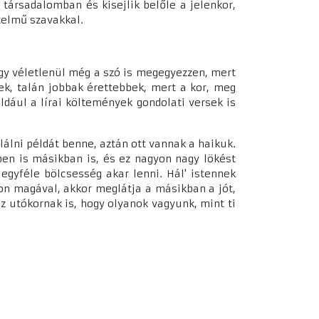
társadalomban és kisejlik belőle a jelenkor,
telmű szavakkal.
gy véletlenül még a szó is megegyezzen, mert
k, talán jobbak érettebbek, mert a kor, meg
ldául a lírai költemények gondolati versek is
lálni példát benne, aztán ott vannak a haikuk.
en is másikban is, és ez nagyon nagy lökést
egyféle bölcsesség akar lenni. Hál' istennek
on magával, akkor meglátja a másikban a jót,
az utókornak is, hogy olyanok vagyunk, mint ti