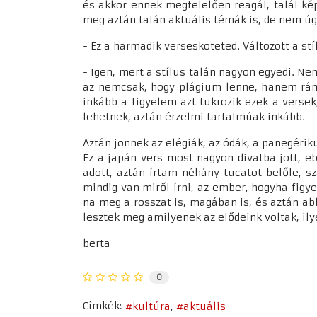
és akkor ennek megfelelően reagál, talál ké
meg aztán talán aktuális témák is, de nem 
- Ez a harmadik versesköteted. Változott a st
- Igen, mert a stílus talán nagyon egyedi. 
az nemcsak, hogy plágium lenne, hanem rám 
inkább a figyelem azt tükrözik ezek a versek
lehetnek, aztán érzelmi tartalmúak inkább.
Aztán jönnek az elégiák, az ódák, a panegérik
Ez a japán vers most nagyon divatba jött, 
adott, aztán írtam néhány tucatot belőle, s
mindig van miről írni, az ember, hogyha fig
na meg a rosszat is, magában is, és aztán abb
lesztek meg amilyenek az elődeink voltak, il
berta
0
Címkék:
kultúra
aktuális