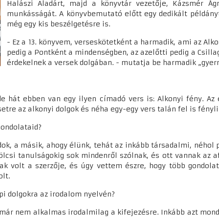
Halászi Aladárt, majd a könyvtár vezetője, Kázsmér Ág
munkásságát. A könyvbemutató előtt egy dedikált példány
még egy kis beszélgetésre is.
- Ez a 13. könyvem, verseskötetként a harmadik, ami az Alko
pedig a Pontként a mindenségben, az azelőtti pedig a Csilla
érdekelnek a versek dolgában. - mutatja be harmadik „gyer
de hát ebben van egy ilyen címadó vers is: Alkonyi fény. 
re az alkonyi dolgok és néha egy-egy vers talán fel is fényli
 gondolataid?
dok, a másik, ahogy élünk, tehát az inkább társadalmi, néhol 
rkölcsi tanulságokig sok mindenről szólnak, és ott vannak a
k volt a szerzője, és úgy vettem észre, hogy több gondolat
olt.
pi dolgokra az irodalom nyelvén?
ár nem alkalmas irodalmilag a kifejezésre. Inkább azt mondo