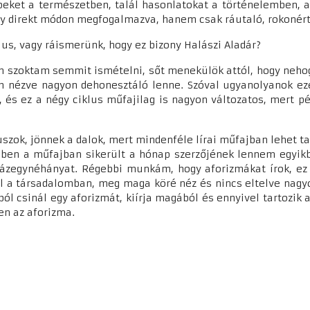
peket a természetben, talál hasonlatokat a történelemben, a 
úgy direkt módon megfogalmazva, hanem csak ráutaló, rokonér
ílus, vagy ráismerünk, hogy ez bizony Halászi Aladár?
Nem szoktam semmit ismételni, sőt menekülök attól, hogy neho
nézve nagyon dehonesztáló lenne. Szóval ugyanolyanok eze
, és ez a négy ciklus műfajilag is nagyon változatos, mert pé
uszok, jönnek a dalok, mert mindenféle lírai műfajban lehet ta
ebben a műfajban sikerült a hónap szerzőjének lennem egyikb
zázegynéhányat. Régebbi munkám, hogy aforizmákat írok, ez 
yel a társadalomban, meg maga köré néz és nincs eltelve nagy
ól csinál egy aforizmát, kiírja magából és ennyivel tartozik 
yen az aforizma.