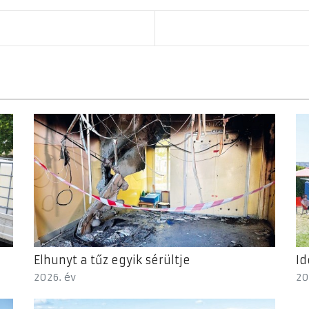
Elhunyt a tűz egyik sérültje
Id
2026. év
20