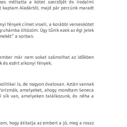
nes méltatta a kötet szerzőjét és irodalmi
t kaptam Aladártól, majd pár percünk maradt
nyi fények címet viseli, a korábbi verseskötet
gruhámba öltözöm. Úgy tűnik ezek az égi jelek
mekét" a sorban.
Az ember már nem sokat számolhat az időkben
k és ezért alkonyi fények.
politikai is, de nagyon óvatosan. Aztán vannak
z aforizmák, amelyeket, ahogy mondtam Seneca
i sík van, amelyeken találkozunk, és néha a
m, hogy átitatja az embert a jó, meg a rossz