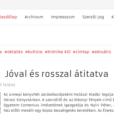
Kezdőlap
Archivum
Impresszum
Szerzői jog
K
a
oktatás
kultúra
Krónika 40!
címlap
aktuális
Jóval és rosszal átitatva
3 Találat
Az ünnepi könyvhét záróakkordjaként Halászi Aladár legúj
Városi Könyvtárban. A szerzőről és az Alkonyi fények című k
Egyetem Comenius intézetének igazgatója és Nyiri Péter,
ház előtt mesélt egy közös beszélgetés keretében. Az Éneks