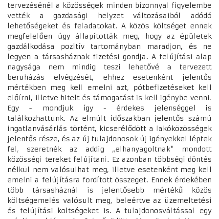
tervezésénél a közösségek minden bizonnyal figyelembe
vették a gazdasági helyzet változásaiból adódó
lehetőségeket és feladatokat. A közös költséget ennek
megfelelően úgy állapították meg, hogy az épületek
gazdálkodása pozitív tartományban maradjon, és ne
legyen a társasháznak fizetési gondja. A felújítási alap
nagysága nem mindig teszi lehetővé a tervezett
beruházás elvégzését, ehhez esetenként jelentős
mértékben meg kell emelni azt, pótbefizetéseket kell
előírni, illetve hitelt és támogatást is kell igénybe venni.
Egy - mondjuk így - érdekes jelenséggel is
találkozhattunk. Az elmúlt időszakban jelentős számú
ingatlanvásárlás történt, kicserélődött a lakóközösségek
jelentős része, és az új tulajdonosok új igényekkel léptek
fel, szeretnék az addig „elhanyagoltnak" mondott
közösségi tereket felújítani. Ez azonban többségi döntés
nélkül nem valósulhat meg, illetve esetenként meg kell
emelni a felújításra fordított összeget. Ennek érdekében
több társasháznál is jelentősebb mértékű közös
költségemelés valósult meg, beleértve az üzemeltetési
és felújítási költségeket is. A tulajdonosváltással egy