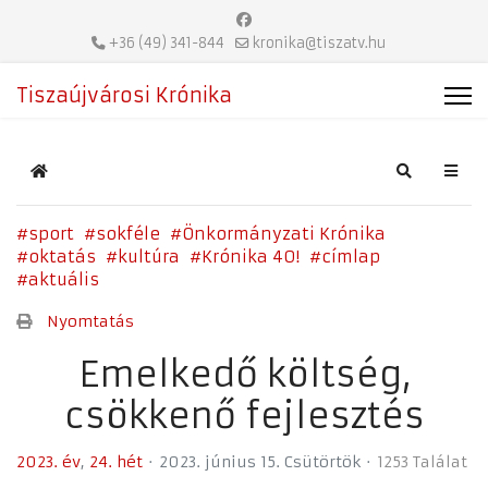
+36 (49) 341-844
kronika@tiszatv.hu
Tiszaújvárosi Krónika
Home
Search
sport
sokféle
Önkormányzati Krónika
oktatás
kultúra
Krónika 40!
címlap
aktuális
Nyomtatás
Emelkedő költség,
csökkenő fejlesztés
2023. év
24. hét
2023. június 15. Csütörtök
1253 Találat