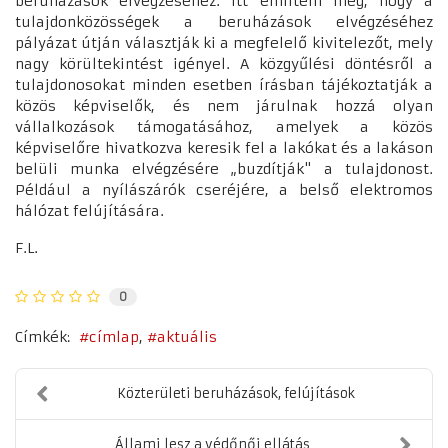
beruházások elvégzéséhez. Itt említem meg, hogy a
tulajdonközösségek a beruházások elvégzéséhez
pályázat útján választják ki a megfelelő kivitelezőt, mely
nagy körültekintést igényel. A közgyűlési döntésről a
tulajdonosokat minden esetben írásban tájékoztatják a
közös képviselők, és nem járulnak hozzá olyan
vállalkozások támogatásához, amelyek a közös
képviselőre hivatkozva keresik fel a lakókat és a lakáson
belüli munka elvégzésére „buzdítják" a tulajdonost.
Például a nyílászárók cseréjére, a belső elektromos
hálózat felújítására.
F.L.
0
Címkék:
címlap
aktuális
Közterületi beruházások, felújítások
Állami lesz a védőnői ellátás