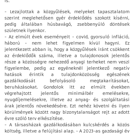
is.
- Lezajlottak a közgyűlések, melyeket tapasztalatom
szerint meglehetősen gyér érdeklődés szokott kísérni,
pedig általában húsbavágó, zsebbenyúló döntések
születnek ilyenkor.
- Az elmúlt évek eseményeit - covid, gyorsuló infláció,
háború - nem lehet figyelmen kívül hagyni. Ez
jelentkezett abban is, hogy a közgyűlések iránt csökkent
az érdeklődők száma, illetve a tulajdonosok jelentős
része a közösségre nehezedő anyagi terheket nem veszi
figyelembe, pedig az egyéneknél jelentkező negatív
hatások érintik a tulajdonközösség egészének
gazdálkodását befolyásoló megtakarításokat,
beruházásokat. Gondolok itt az elmúlt években
végrehajtott jelentős minimálbér emelésekre,
nyugdíjemelésekre, illetve az anyag- és szolgáltatási
árak jelentős növekedésére. Ezt nehéz követni és ilyen
körülmények között nagy bizonytalanságot rejt az adott
évre szóló terv elkészítése.
- A társasházak gazdálkodásában kulcskérdés a közös
költség, illetve a felújítási alap. - A 2023-as gazdasági év