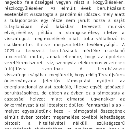
nagyobb felelősséggel vegyen részt a közgyűléseken,
részközgyűléseken. Az elmúlt évek beruházásait
esetenként visszafogta a pandémiás időszak, mely alatt
a tulajdonosok egy része nem járult hozzá a saját
tulajdonában lévő lakásban tervezett munkák
elvégzéséhez, például a strangcseréhez, illetve a
visszafogott megrendelések miatt több vállalkozó is
csökkentette, illetve megszüntette tevékenységét. A
2023-ra tervezett beruházások mértéke csökkenő
tendenciát mutat, annak ellenére, hogy az épületek
vezetékrendszerei - víz, szennyvíz, elektromos vezetékek
felújításra szorulnak. A beruházások
visszafogottságában meglátszik, hogy eddig Tiszaújváros
önkormányzata jelentős támogatást nyújtott az
energiaracionalizálást szolgáló, illetve egyéb gépészeti
beruházásokhoz, de ebben az évben ez a támogatás a
gazdasági helyzet miatt elmarad. Ugyanakkor az
önkormányzat által létesített épület- fenntartási alap -
melyet egyesületünk kezel - támogatási összegének
elmúlt évben történt megemelése további lehetőséget
biztosít a hitelfelvétel nélküli, szükségszerű