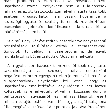
másik probléma is felerősödött. Megnövekedett azon
ingatlanok száma, melyekben nem a tulajdonosok
laknak, és az ott tartózkodó személyek magatartása több
esetben kifogásolható, nem veszik figyelembe a
közösségi együttélés szabályait, ennek következtében
esetenként jelentős konfliktusok alakultak ki a
lakóközösségeken belül.
- Az elmúlt egy-két évtizedre visszatekintve nagyszabású
beruházások, felújítások voltak a társasházaknál.
Gondolok itt például a panelprogramra, de egyéb
munkálatok is bőven zajlottak. Most mi a helyzet?
- A nagyobb beruházások tervezésénél több évig tartó
takarékosságra van szükség, melyet esetenként
negatívan érinthet egyegy hirtelen jelentkező hiba, és a
tulajdonosoknak figyelembe kell venni, hogy az
ingatlanárak emelkedésével egy időben a beruházási
költségek is emelkedtek. Mivel a közösség dönt a
befizetések nagyságáról és felhasználásáról, ezért
minden tulajdonostól elvárható, hogy a saját tulajdona
állagmegóvása, műszaki állapotának javítása érdekében