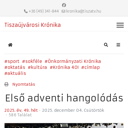
+36 (49) 341-844
kronika@tiszatv.hu
Tiszaújvárosi Krónika
Home
Search
sport
sokféle
Önkormányzati Krónika
oktatás
kultúra
Krónika 40!
címlap
aktuális
Nyomtatás
Első adventi hangolódás
2025. év
49. hét
2025. december 04. Csütörtök
586 Találat