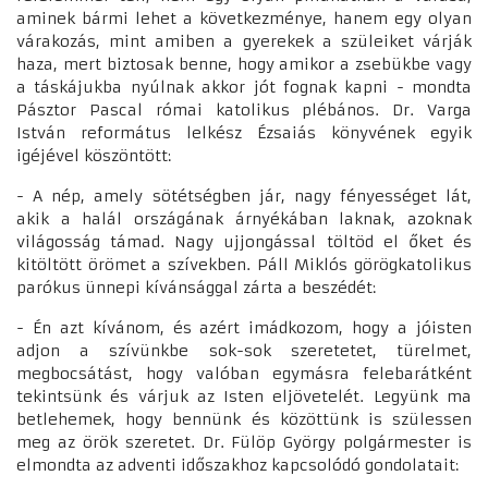
aminek bármi lehet a következménye, hanem egy olyan
várakozás, mint amiben a gyerekek a szüleiket várják
haza, mert biztosak benne, hogy amikor a zsebükbe vagy
a táskájukba nyúlnak akkor jót fognak kapni - mondta
Pásztor Pascal római katolikus plébános. Dr. Varga
István református lelkész Ézsaiás könyvének egyik
igéjével köszöntött:
- A nép, amely sötétségben jár, nagy fényességet lát,
akik a halál országának árnyékában laknak, azoknak
világosság támad. Nagy ujjongással töltöd el őket és
kitöltött örömet a szívekben. Páll Miklós görögkatolikus
parókus ünnepi kívánsággal zárta a beszédét:
- Én azt kívánom, és azért imádkozom, hogy a jóisten
adjon a szívünkbe sok-sok szeretetet, türelmet,
megbocsátást, hogy valóban egymásra felebarátként
tekintsünk és várjuk az Isten eljövetelét. Legyünk ma
betlehemek, hogy bennünk és közöttünk is szülessen
meg az örök szeretet. Dr. Fülöp György polgármester is
elmondta az adventi időszakhoz kapcsolódó gondolatait: