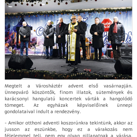
Megtelt a Városháztér advent első vasárnapján.
Ünnepváró köszöntők, finom illatok, sütemények és
karácsonyi hangulatú koncertek várták a hangolódó
tömeget. Az egyházak képviselőinek ünnepi
gondolataival indult a rendezvény.
- Amikor otthoni adventi koszorúnkra tekintünk, akkor az
jusson az eszünkbe, hogy ez a várakozás nem
félelemmel teli, nem egy olyan pillanatnak a várása,