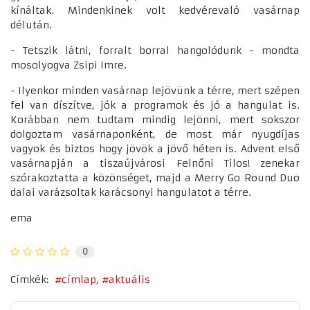
kínáltak. Mindenkinek volt kedvérevaló vasárnap
délután.
- Tetszik látni, forralt borral hangolódunk - mondta
mosolyogva Zsipi Imre.
- Ilyenkor minden vasárnap lejövünk a térre, mert szépen
fel van díszítve, jók a programok és jó a hangulat is.
Korábban nem tudtam mindig lejönni, mert sokszor
dolgoztam vasárnaponként, de most már nyugdíjas
vagyok és biztos hogy jövök a jövő héten is. Advent első
vasárnapján a tiszaújvárosi Felnőni Tilos! zenekar
szórakoztatta a közönséget, majd a Merry Go Round Duo
dalai varázsoltak karácsonyi hangulatot a térre.
ema
0
Címkék:
címlap
aktuális