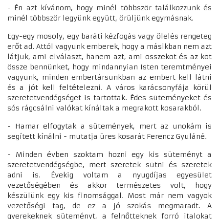
- Én azt kívánom, hogy minél többször találkozzunk és
minél többször legyünk együtt, örüljünk egymásnak.
Egy-egy mosoly, egy baráti kézfogás vagy ölelés rengeteg
erőt ad. Attól vagyunk emberek, hogy a másikban nem azt
látjuk, ami elválaszt, hanem azt, ami összeköt és az köt
össze bennünket, hogy mindannyian Isten teremtményei
vagyunk, minden embertársunkban az embert kell látni
és a jót kell feltételezni. A város karácsonyfája körül
szeretetvendégséget is tartottak. Édes süteményeket és
sós rágcsálni valókat kínáltak a megrakott kosarakból.
- Hamar elfogytak a sütemények, mert az unokám is
segített kínálni - mutatja üres kosarát Ferencz Gyuláné.
- Minden évben szoktam hozni egy kis süteményt a
szeretetvendégségbe, mert szeretek sütni és szeretek
adni is. Évekig voltam a nyugdíjas egyesület
vezetőségében és akkor természetes volt, hogy
készülünk egy kis finomsággal. Most már nem vagyok
vezetőségi tag, de ez a jó szokás megmaradt. A
gyerekeknek süteményt, a felnőtteknek forró italokat