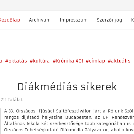
Kezdőlap
Archivum
Impresszum
Szerzői jog
K
a
oktatás
kultúra
Krónika 40!
címlap
aktuális
Diákmédiás sikerek
211 Találat
A 33. Országos Ifjúsági Sajtófesztiválon járt a Rólunk Szól
rangos díjátadó helyszíne Budapesten, az UP Rendezvény
Általános Iskola két szerkesztősége több kategóriában is 
Országos Tehetségkutató Diákmédia Pályázaton, ahol a köve