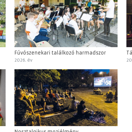
Fúvószenekari találkozó harmadszor
T
2026. év
20
Nosztalgikus moziélmény