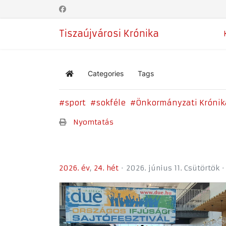
Tiszaújvárosi Krónika
Categories
Tags
Home
sport
sokféle
Önkormányzati Krónik
Nyomtatás
2026. év
24. hét
2026. június 11. Csütörtök