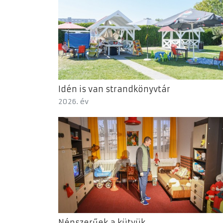
Idén is van strandkönyvtár
2026. év
Népszerűek a kütyük