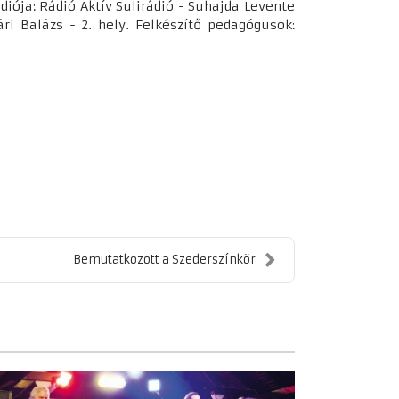
ádiója: Rádió Aktív Sulirádió - Suhajda Levente
ári Balázs - 2. hely. Felkészítő pedagógusok:
Bemutatkozott a Szederszínkör