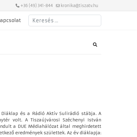
+36 (49) 341-844
kronika@tiszatv.hu
Keresés
apcsolat
Search
 Diáklap és a Rádió Aktív Sulirádió stábja. A
tér volt. A Tiszaújvárosi Széchenyi István
indult a DUE Médiahálózat által meghirdetett
tkező eredmények születtek. Az év diáklapja: