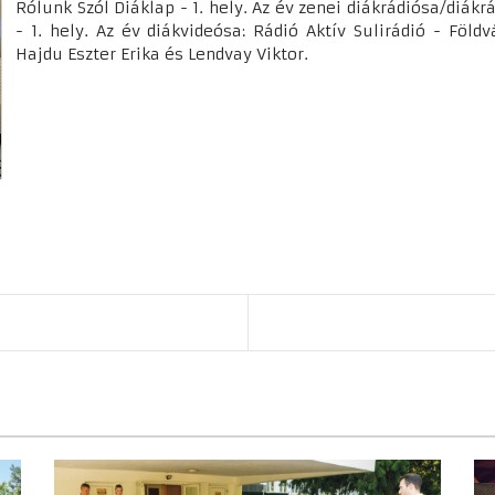
Rólunk Szól Diáklap - 1. hely. Az év zenei diákrádiósa/diákr
- 1. hely. Az év diákvideósa: Rádió Aktív Sulirádió - Földv
Hajdu Eszter Erika és Lendvay Viktor.