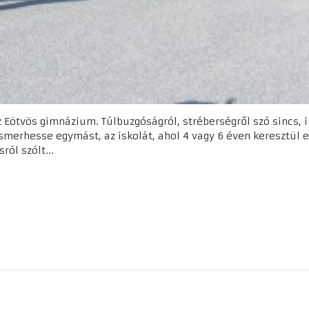
z Eötvös gimnázium. Túlbuzgóságról, stréberségről szó sincs, 
smerhesse egymást, az iskolát, ahol 4 vagy 6 éven keresztül e
ól szólt...