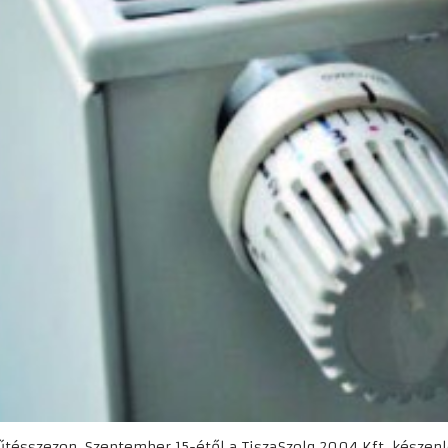
űtésszezon. Szeptember 15-étől a TiszaSzolg 2004 Kft. készenl