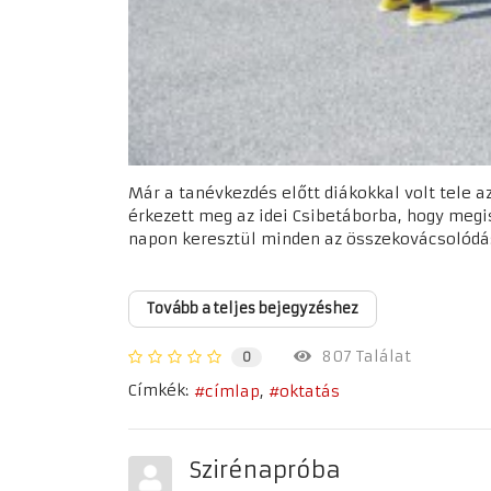
Már a tanévkezdés előtt diákokkal volt tele a
érkezett meg az idei Csibetáborba, hogy megi
napon keresztül minden az összekovácsolódásr
Tovább a teljes bejegyzéshez
807 Találat
0
Címkék:
címlap
oktatás
Szirénapróba