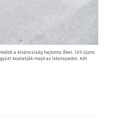
inkább a kíváncsiság hajtotta őket. 105 újonc
gyütt koptatják majd az iskolapadot. Két