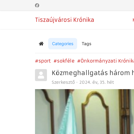
Tiszaújvárosi Krónika
Categories
Tags
Home
sport
sokféle
Önkormányzati Krónik
Közmeghallgatás három h
Szerkesztő
2024. év
35. hét