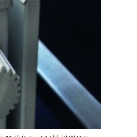
étben áll, és ha a megadott kritériumok