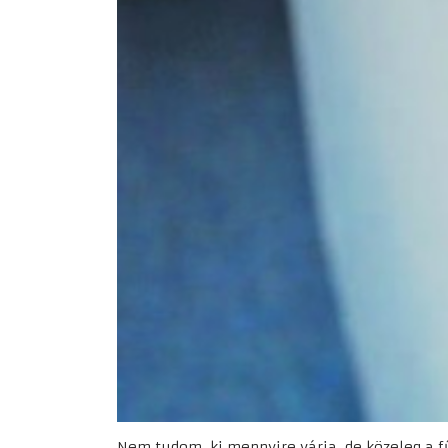
Nem tudom, ki mennyire várja, de közeleg a f