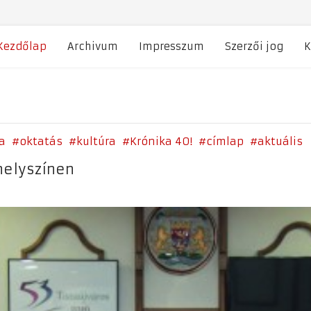
Kezdőlap
Archivum
Impresszum
Szerzői jog
K
a
oktatás
kultúra
Krónika 40!
címlap
aktuális
elyszínen