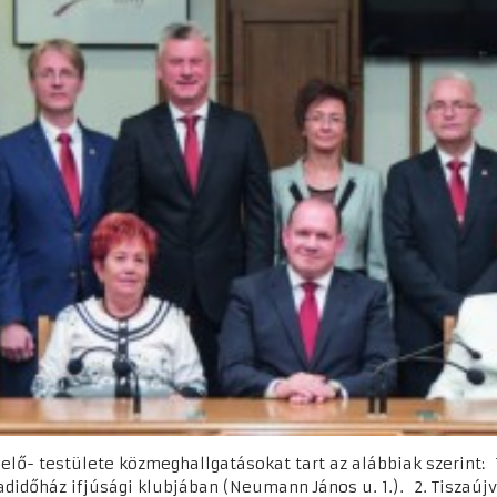
lő- testülete közmeghallgatásokat tart az alábbiak szerint: 
badidőház ifjúsági klubjában (Neumann János u. 1.). 2. Tisza