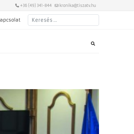
+36 (49) 341-844
kronika@tiszatv.hu
Keresés
apcsolat
Search