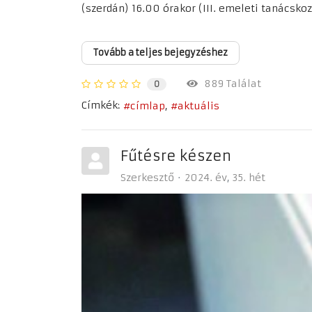
(szerdán) 16.00 órakor (III. emeleti tanácskoz.
Tovább a teljes bejegyzéshez
889 Találat
0
Címkék:
címlap
aktuális
Fűtésre készen
Szerkesztő
2024. év
35. hét