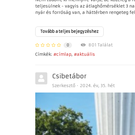
teljesülnek - vagyis az átlaghőmérséklet 3 na
nyár és forróság van, a háttérben rengeteg fel
Tovább a teljes bejegyzéshez
801 Találat
0
Címkék:
címlap
aktuális
Csibetábor
Szerkesztő
2024. év
35. hét