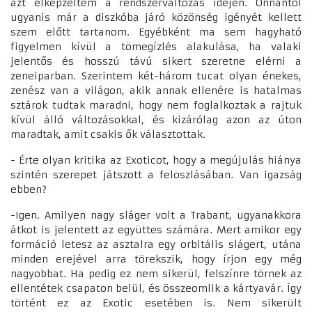
azt elképzeltem a rendszerváltozás idején. Onnantól
ugyanis már a diszkóba járó közönség igényét kellett
szem előtt tartanom. Egyébként ma sem hagyható
figyelmen kívül a tömegízlés alakulása, ha valaki
jelentős és hosszú távú sikert szeretne elérni a
zeneiparban. Szerintem két-három tucat olyan énekes,
zenész van a világon, akik annak ellenére is hatalmas
sztárok tudtak maradni, hogy nem foglalkoztak a rajtuk
kívül álló változásokkal, és kizárólag azon az úton
maradtak, amit csakis ők választottak.
- Érte olyan kritika az Exoticot, hogy a megújulás hiánya
szintén szerepet játszott a feloszlásában. Van igazság
ebben?
-Igen. Amilyen nagy sláger volt a Trabant, ugyanakkora
átkot is jelentett az együttes számára. Mert amikor egy
formáció letesz az asztalra egy orbitális slágert, utána
minden erejével arra törekszik, hogy írjon egy még
nagyobbat. Ha pedig ez nem sikerül, felszínre törnek az
ellentétek csapaton belül, és összeomlik a kártyavár. Így
történt ez az Exotic esetében is. Nem sikerült