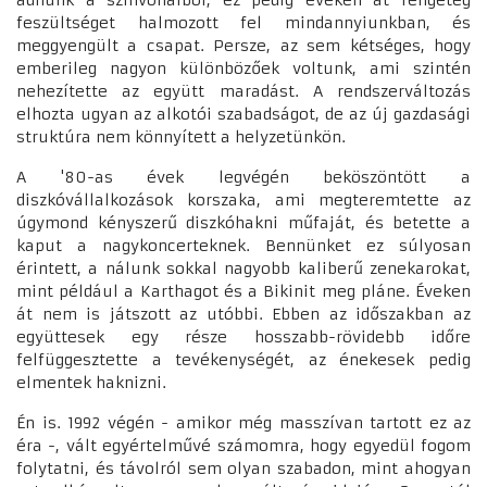
adnunk a színvonalból, ez pedig éveken át rengeteg
feszültséget halmozott fel mindannyiunkban, és
meggyengült a csapat. Persze, az sem kétséges, hogy
emberileg nagyon különbözőek voltunk, ami szintén
nehezítette az együtt maradást. A rendszerváltozás
elhozta ugyan az alkotói szabadságot, de az új gazdasági
struktúra nem könnyített a helyzetünkön.
A '80-as évek legvégén beköszöntött a
diszkóvállalkozások korszaka, ami megteremtette az
úgymond kényszerű diszkóhakni műfaját, és betette a
kaput a nagykoncerteknek. Bennünket ez súlyosan
érintett, a nálunk sokkal nagyobb kaliberű zenekarokat,
mint például a Karthagot és a Bikinit meg pláne. Éveken
át nem is játszott az utóbbi. Ebben az időszakban az
együttesek egy része hosszabb-rövidebb időre
felfüggesztette a tevékenységét, az énekesek pedig
elmentek haknizni.
Én is. 1992 végén - amikor még masszívan tartott ez az
éra -, vált egyértelművé számomra, hogy egyedül fogom
folytatni, és távolról sem olyan szabadon, mint ahogyan