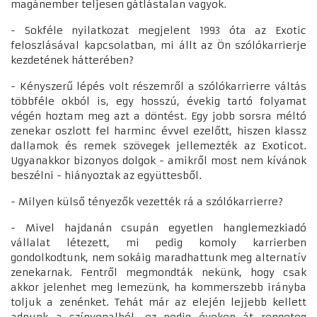
magánember teljesen gátlástalan vagyok.
- Sokféle nyilatkozat megjelent 1993 óta az Exotic
feloszlásával kapcsolatban, mi állt az Ön szólókarrierje
kezdetének hátterében?
- Kényszerű lépés volt részemről a szólókarrierre váltás
többféle okból is, egy hosszú, évekig tartó folyamat
végén hoztam meg azt a döntést. Egy jobb sorsra méltó
zenekar oszlott fel harminc évvel ezelőtt, hiszen klassz
dallamok és remek szövegek jellemezték az Exoticot.
Ugyanakkor bizonyos dolgok - amikről most nem kívánok
beszélni - hiányoztak az együttesből.
- Milyen külső tényezők vezették rá a szólókarrierre?
- Mivel hajdanán csupán egyetlen hanglemezkiadó
vállalat létezett, mi pedig komoly karrierben
gondolkodtunk, nem sokáig maradhattunk meg alternatív
zenekarnak. Fentről megmondták nekünk, hogy csak
akkor jelenhet meg lemezünk, ha kommerszebb irányba
toljuk a zenénket. Tehát már az elején lejjebb kellett