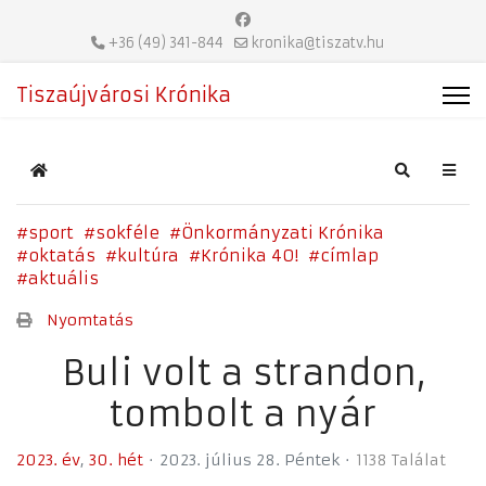
+36 (49) 341-844
kronika@tiszatv.hu
Tiszaújvárosi Krónika
Home
Search
sport
sokféle
Önkormányzati Krónika
oktatás
kultúra
Krónika 40!
címlap
aktuális
Nyomtatás
Buli volt a strandon,
tombolt a nyár
2023. év
30. hét
2023. július 28. Péntek
1138 Találat