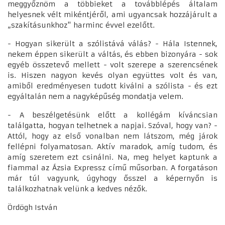
meggyőznöm a többieket a továbblépés általam
helyesnek vélt mikéntjéről, ami ugyancsak hozzájárult a
„szakításunkhoz" harminc évvel ezelőtt.
- Hogyan sikerült a szólistává válás? - Hála Istennek,
nekem éppen sikerült a váltás, és ebben bizonyára - sok
egyéb összetevő mellett - volt szerepe a szerencsének
is. Hiszen nagyon kevés olyan együttes volt és van,
amiből eredményesen tudott kiválni a szólista - és ezt
egyáltalán nem a nagyképűség mondatja velem.
- A beszélgetésünk előtt a kollégám kíváncsian
találgatta, hogyan telhetnek a napjai. Szóval, hogy van? -
Attól, hogy az első vonalban nem látszom, még járok
fellépni folyamatosan. Aktív maradok, amíg tudom, és
amíg szeretem ezt csinálni. Na, meg helyet kaptunk a
fiammal az Ázsia Expressz című műsorban. A forgatáson
már túl vagyunk, úgyhogy ősszel a képernyőn is
találkozhatnak velünk a kedves nézők.
Ördögh István