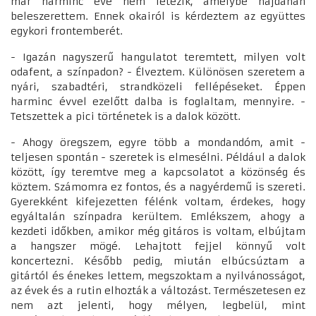
már harminc éve nem létezik, amelybe hajdanán
beleszerettem. Ennek okairól is kérdeztem az együttes
egykori frontemberét.
- Igazán nagyszerű hangulatot teremtett, milyen volt
odafent, a színpadon? - Élveztem. Különösen szeretem a
nyári, szabadtéri, strandközeli fellépéseket. Éppen
harminc évvel ezelőtt dalba is foglaltam, mennyire. -
Tetszettek a pici történetek is a dalok között.
- Ahogy öregszem, egyre több a mondandóm, amit -
teljesen spontán - szeretek is elmesélni. Például a dalok
között, így teremtve meg a kapcsolatot a közönség és
köztem. Számomra ez fontos, és a nagyérdemű is szereti.
Gyerekként kifejezetten félénk voltam, érdekes, hogy
egyáltalán színpadra kerültem. Emlékszem, ahogy a
kezdeti időkben, amikor még gitáros is voltam, elbújtam
a hangszer mögé. Lehajtott fejjel könnyű volt
koncertezni. Később pedig, miután elbúcsúztam a
gitártól és énekes lettem, megszoktam a nyilvánosságot,
az évek és a rutin elhozták a változást. Természetesen ez
nem azt jelenti, hogy mélyen, legbelül, mint