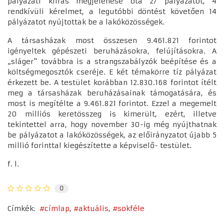
pályázati kiírás megjelenése óta 27 pályázatot, 4
rendkívüli kérelmet, a legutóbbi döntést követően 14
pályázatot nyújtottak be a lakóközösségek.
A társasházak most összesen 9.461.821 forintot
igényeltek gépészeti beruházásokra, felújításokra. A
„sláger" továbbra is a strangszabályzók beépítése és a
költségmegosztók cseréje. E két témakörre tíz pályázat
érkezett be. A testület korábban 12.830.168 forintot ítélt
meg a társasházak beruházásainak támogatására, és
most is megítélte a 9.461.821 forintot. Ezzel a megemelt
20 milliós keretösszeg is kimerült, ezért, illetve
tekintettel arra, hogy november 30-ig még nyújthatnak
be pályázatot a lakóközösségek, az előirányzatot újabb 5
millió forinttal kiegészítette a képviselő- testület.
f. l.
0
Címkék:
címlap
aktuális
sokféle