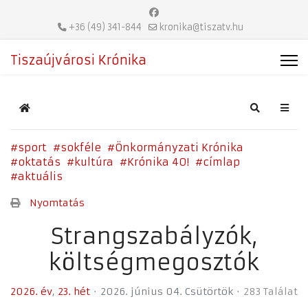
+36 (49) 341-844
kronika@tiszatv.hu
Tiszaújvárosi Krónika
Home
Search
sport
sokféle
Önkormányzati Krónika
oktatás
kultúra
Krónika 40!
címlap
aktuális
Nyomtatás
Strangszabályzók,
költségmegosztók
2026. év
23. hét
2026. június 04. Csütörtök
283 Találat