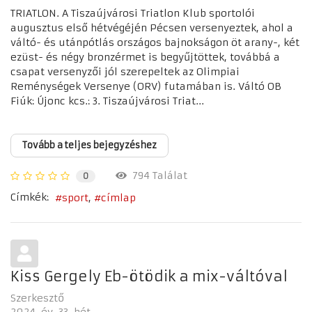
TRIATLON. A Tiszaújvárosi Triatlon Klub sportolói
augusztus első hétvégéjén Pécsen versenyeztek, ahol a
váltó- és utánpótlás országos bajnokságon öt arany-, két
ezüst- és négy bronzérmet is begyűjtöttek, továbbá a
csapat versenyzői jól szerepeltek az Olimpiai
Reménységek Versenye (ORV) futamában is. Váltó OB
Fiúk: Újonc kcs.: 3. Tiszaújvárosi Triat...
Tovább a teljes bejegyzéshez
794 Találat
0
Címkék:
sport
címlap
Kiss Gergely Eb-ötödik a mix-váltóval
Szerkesztő
2024. év
33. hét