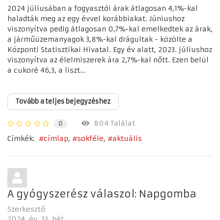
2024 júliusában a fogyasztói árak átlagosan 4,1%-kal
haladták meg az egy évvel korábbiakat. Júniushoz
viszonyítva pedig átlagosan 0,7%-kal emelkedtek az árak,
a járműüzemanyagok 3,8%-kal drágultak - közölte a
Központi Statisztikai Hivatal. Egy év alatt, 2023. júliushoz
viszonyítva az élelmiszerek ára 2,7%-kal nőtt. Ezen belül
a cukoré 46,3, a liszt...
Tovább a teljes bejegyzéshez
804 Találat
0
Címkék:
címlap
sokféle
aktuális
A gyógyszerész válaszol: Napgomba
Szerkesztő
2024. év
33. hét