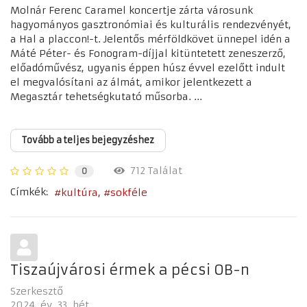
Molnár Ferenc Caramel koncertje zárta városunk
hagyományos gasztronómiai és kulturális rendezvényét,
a Hal a placcon!-t. Jelentős mérföldkövet ünnepel idén a
Máté Péter- és Fonogram-díjjal kitüntetett zeneszerző,
előadóművész, ugyanis éppen húsz évvel ezelőtt indult
el megvalósítani az álmát, amikor jelentkezett a
Megasztár tehetségkutató műsorba. ...
Tovább a teljes bejegyzéshez
712 Találat
0
Címkék:
kultúra
sokféle
Tiszaújvárosi érmek a pécsi OB-n
Szerkesztő
2024. év
33. hét