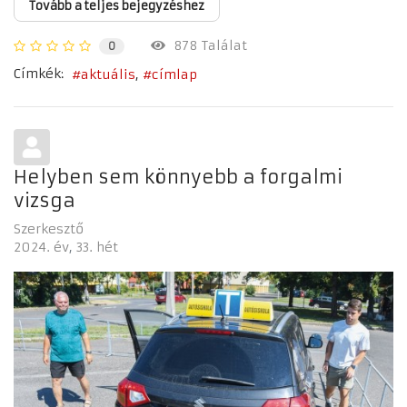
Tovább a teljes bejegyzéshez
878 Találat
0
Címkék:
aktuális
címlap
Helyben sem könnyebb a forgalmi
vizsga
Szerkesztő
2024. év
33. hét