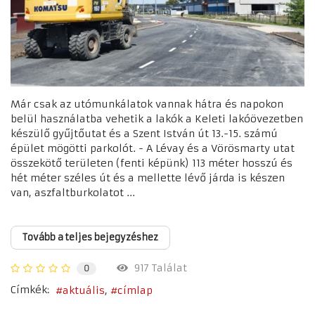
Már csak az utómunkálatok vannak hátra és napokon
belül használatba vehetik a lakók a Keleti lakóövezetben
készülő gyűjtőutat és a Szent István út 13.-15. számú
épület mögötti parkolót. - A Lévay és a Vörösmarty utat
összekötő területen (fenti képünk) 113 méter hosszú és
hét méter széles út és a mellette lévő járda is készen
van, aszfaltburkolatot ...
Tovább a teljes bejegyzéshez
917 Találat
0
Címkék:
aktuális
címlap