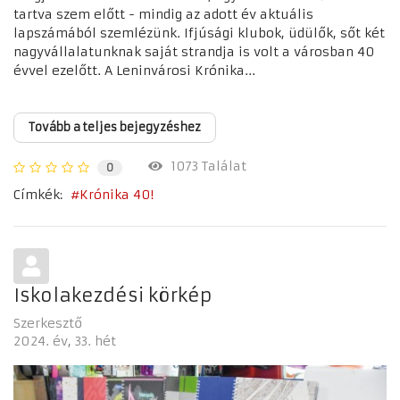
tartva szem előtt - mindig az adott év aktuális
lapszámából szemlézünk. Ifjúsági klubok, üdülők, sőt két
nagyvállalatunknak saját strandja is volt a városban 40
évvel ezelőtt. A Leninvárosi Krónika...
Tovább a teljes bejegyzéshez
1073 Találat
0
Címkék:
Krónika 40!
Iskolakezdési körkép
Szerkesztő
2024. év
33. hét