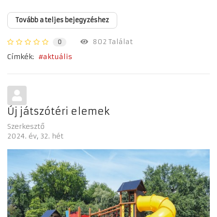
Tovább a teljes bejegyzéshez
802 Találat
0
Címkék:
aktuális
Új játszótéri elemek
Szerkesztő
2024. év
32. hét