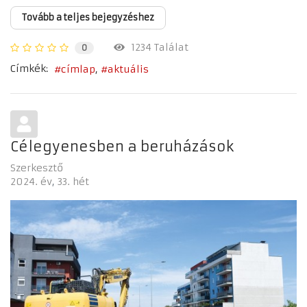
Tovább a teljes bejegyzéshez
1234 Találat
0
Címkék:
címlap
aktuális
Célegyenesben a beruházások
Szerkesztő
2024. év
33. hét