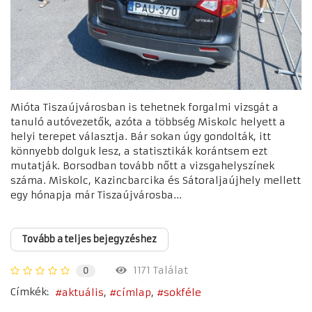
Mióta Tiszaújvárosban is tehetnek forgalmi vizsgát a
tanuló autóvezetők, azóta a többség Miskolc helyett a
helyi terepet választja. Bár sokan úgy gondolták, itt
könnyebb dolguk lesz, a statisztikák korántsem ezt
mutatják. Borsodban tovább nőtt a vizsgahelyszínek
száma. Miskolc, Kazincbarcika és Sátoraljaújhely mellett
egy hónapja már Tiszaújvárosba...
Tovább a teljes bejegyzéshez
1171 Találat
0
Címkék:
aktuális
címlap
sokféle