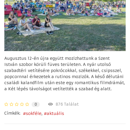
Augusztus 12-én újra együtt mozizhattunk a Szent
István szobor körüli füves területen. A nyár utolsó
szabadtéri vetítésére pokrócokkal, székekkel, csipsszel,
popcornnal érkezetek a rutinos mozizók. A késő délutáni
családi kalandfilm után este egy romantikus filmdrámát,
a Két lépés távolságot vetítették a szabad ég alatt.
876 Találat
0
Címkék:
sokféle
aktuális