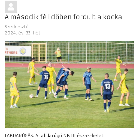
A második félidőben fordult a kocka
Szerkesztő
2024. év
33. hét
LABDARÚGÁS. A labdarúgó NB III észak-keleti