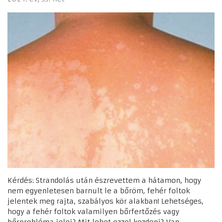
Kérdés: Strandolás után észrevettem a hátamon, hogy
nem egyenletesen barnult le a bőröm, fehér foltok
jelentek meg rajta, szabályos kör alakban! Lehetséges,
hogy a fehér foltok valamilyen bőrfertőzés vagy
bőrprobléma jelei? Mit lehet ezzel kezdeni? Van