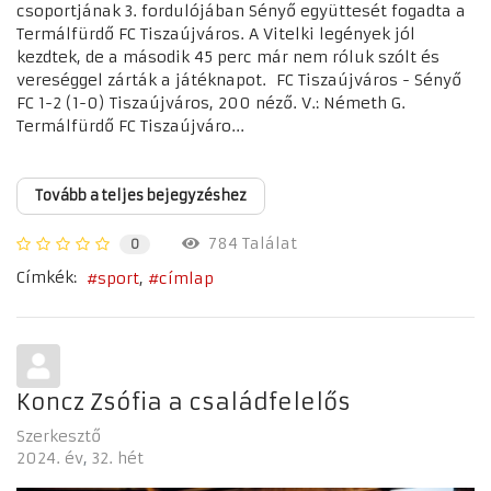
csoportjának 3. fordulójában Sényő együttesét fogadta a
Termálfürdő FC Tiszaújváros. A Vitelki legények jól
kezdtek, de a második 45 perc már nem róluk szólt és
vereséggel zárták a játéknapot. FC Tiszaújváros - Sényő
FC 1-2 (1-0) Tiszaújváros, 200 néző. V.: Németh G.
Termálfürdő FC Tiszaújváro...
Tovább a teljes bejegyzéshez
784 Találat
0
Címkék:
sport
címlap
Koncz Zsófia a családfelelős
Szerkesztő
2024. év
32. hét