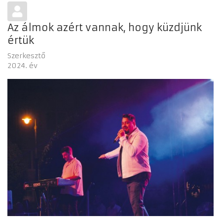
Az álmok azért vannak, hogy küzdjünk
értük
Szerkesztő
2024. év