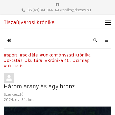
+36 (49) 341-844
kronika@tiszatv.hu
Tiszaújvárosi Krónika
Home
Search
sport
sokféle
Önkormányzati Krónika
oktatás
kultúra
Krónika 40!
címlap
aktuális
Három arany és egy bronz
Szerkesztő
2024. év
34. hét