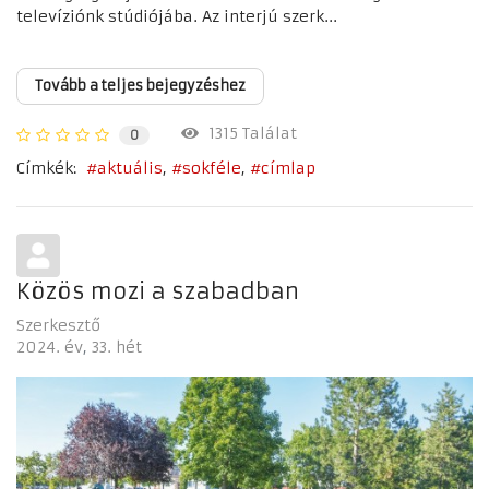
televíziónk stúdiójába. Az interjú szerk...
Tovább a teljes bejegyzéshez
1315 Találat
0
Címkék:
aktuális
sokféle
címlap
Közös mozi a szabadban
Szerkesztő
2024. év
33. hét