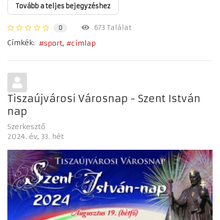
Tovább a teljes bejegyzéshez
673 Találat
0
Címkék:
sport
címlap
Tiszaújvárosi Városnap - Szent István
nap
Szerkesztő
2024. év
33. hét