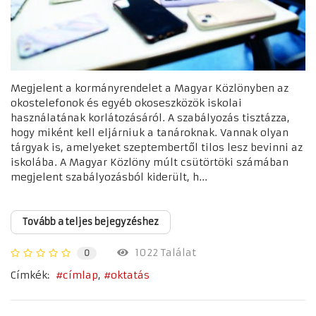
Megjelent a kormányrendelet a Magyar Közlönyben az
okostelefonok és egyéb okoseszközök iskolai
használatának korlátozásáról. A szabályozás tisztázza,
hogy miként kell eljárniuk a tanároknak. Vannak olyan
tárgyak is, amelyeket szeptembertől tilos lesz bevinni az
iskolába. A Magyar Közlöny múlt csütörtöki számában
megjelent szabályozásból kiderült, h...
Tovább a teljes bejegyzéshez
1022 Találat
0
Címkék:
címlap
oktatás