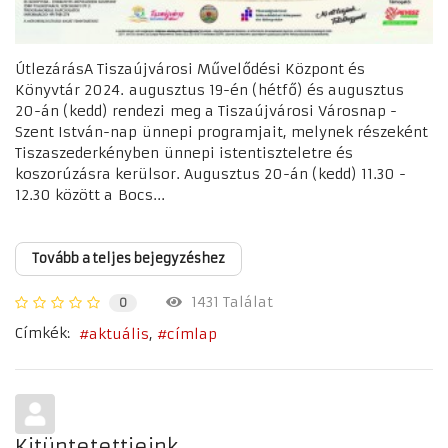
ÚtlezárásA Tiszaújvárosi Művelődési Központ és
Könyvtár 2024. augusztus 19-én (hétfő) és augusztus
20-án (kedd) rendezi meg a Tiszaújvárosi Városnap -
Szent István-nap ünnepi programjait, melynek részeként
Tiszaszederkényben ünnepi istentiszteletre és
koszorúzásra kerülsor. Augusztus 20-án (kedd) 11.30 -
12.30 között a Bocs...
Tovább a teljes bejegyzéshez
1431 Találat
0
Címkék:
aktuális
címlap
Kitüntetettjeink