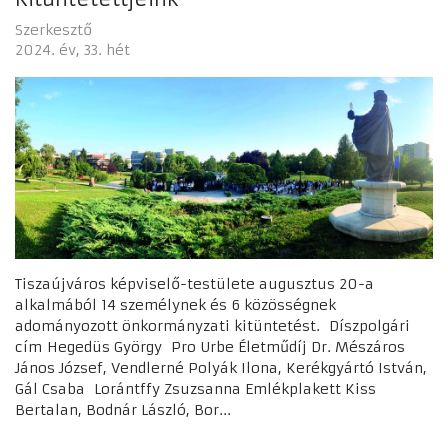
Szerkesztő
2024. év
33. hét
Tiszaújváros képviselő-testülete augusztus 20-a
alkalmából 14 személynek és 6 közösségnek
adományozott önkormányzati kitüntetést. Díszpolgári
cím Hegedüs György Pro Urbe Életműdíj Dr. Mészáros
János József, Vendlerné Polyák Ilona, Kerékgyártó István,
Gál Csaba Lorántffy Zsuzsanna Emlékplakett Kiss
Bertalan, Bodnár László, Bor...