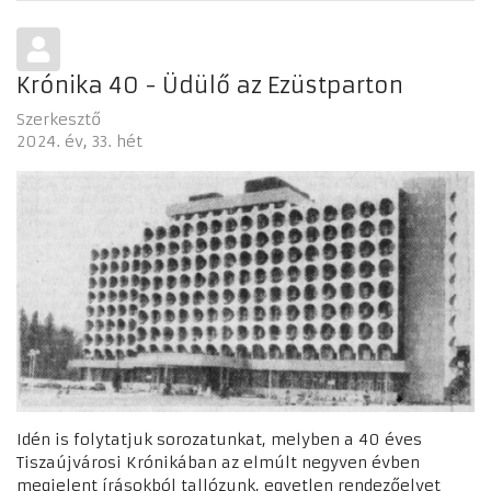
Krónika 40 - Üdülő az Ezüstparton
Szerkesztő
2024. év
33. hét
Idén is folytatjuk sorozatunkat, melyben a 40 éves
Tiszaújvárosi Krónikában az elmúlt negyven évben
megjelent írásokból tallózunk, egyetlen rendezőelvet