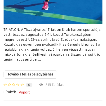
TRIATLON. A Tiszaújvárosi Triatlon Klub három sportolója
vett részt az augusztus 9-11. között Törökországban
megrendezett U23-as sprint távú Európa-bajnokságon.
Közülük az egyéniben nyolcadik Kiss Gergely bizonyult a
legjobbnak, aki tagja volt az 5. helyen végzett magyar
mix-váltónak is. Balikesir városában a tiszaújvárosi trió
tagjai nagyszerű ver...
Tovább a teljes bejegyzéshez
815 Találat
0
Címkék:
sport