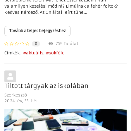
valamilyen kezelési mód rá? Elmúlnak a fehér foltok?
Kedves Kérdező! Az Ön által leírt tüne...
Tovább a teljes bejegyzéshez
759 Találat
0
Címkék:
aktuális
sokféle
Tiltott tárgyak az iskolában
Szerkesztő
2024. év
33. hét