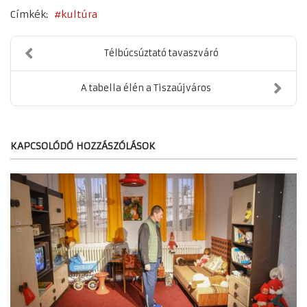
Címkék:
kultúra
Télbúcsúztató tavaszváró
A tabella élén a Tiszaújváros
KAPCSOLÓDÓ HOZZÁSZÓLÁSOK