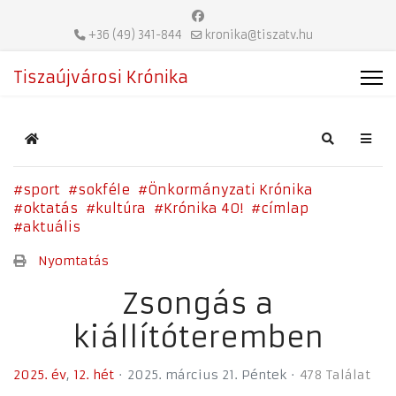
+36 (49) 341-844
kronika@tiszatv.hu
Tiszaújvárosi Krónika
Home
Search
sport
sokféle
Önkormányzati Krónika
oktatás
kultúra
Krónika 40!
címlap
aktuális
Nyomtatás
Zsongás a
kiállítóteremben
2025. év
12. hét
2025. március 21. Péntek
478 Találat