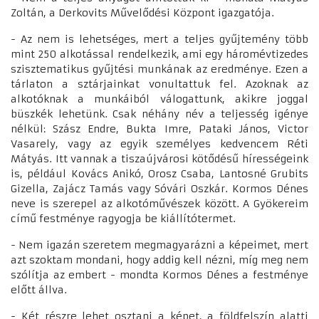
Zoltán, a Derkovits Művelődési Központ igazgatója.
- Az nem is lehetséges, mert a teljes gyűjtemény több
mint 250 alkotással rendelkezik, ami egy háromévtizedes
szisztematikus gyűjtési munkának az eredménye. Ezen a
tárlaton a sztárjainkat vonultattuk fel. Azoknak az
alkotóknak a munkáiból válogattunk, akikre joggal
büszkék lehetünk. Csak néhány név a teljesség igénye
nélkül: Szász Endre, Bukta Imre, Pataki János, Victor
Vasarely, vagy az egyik személyes kedvencem Réti
Mátyás. Itt vannak a tiszaújvárosi kötődésű hírességeink
is, például Kovács Anikó, Orosz Csaba, Lantosné Grubits
Gizella, Zajácz Tamás vagy Sóvári Oszkár. Kormos Dénes
neve is szerepel az alkotóművészek között. A Gyökereim
című festménye ragyogja be kiállítótermet.
- Nem igazán szeretem megmagyarázni a képeimet, mert
azt szoktam mondani, hogy addig kell nézni, míg meg nem
szólítja az embert - mondta Kormos Dénes a festménye
előtt állva.
- Két részre lehet osztani a képet, a földfelszín alatti