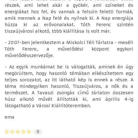
részek, ami lehet akár a gyökér, ami színeket és
energiákat hoz fel, és vannak a felszín feletti formák,
amik mennek a Nap felé és nyílnak ki. A Nap energiája
húzza ki az erővonalakat. Tóth Ferenc szintén
tiszaújvárosi alkotó, több kiállítása is volt már.
- 2007-ben jelentkeztem a Miskolci Téli Tárlatra - meséli
Tóth Ferenc, a művelődési központ egykori
művelődésszervezője.
- Az egyik munkámat be is válogatták, aminek én úgy
megörültem, hogy hasonló témában elkészítettem egy
teljes sorozatot, az itt látható kép is ennek a része. A
téma mindegyiken hasonló, Tiszaújváros, a nők és a
természet. A Tavaszi zsongás című tárlaton összesen
húsz alkotó művét állították ki, ami április 4-ig
látogatható a Városi Kiállítóteremben.
ema
0