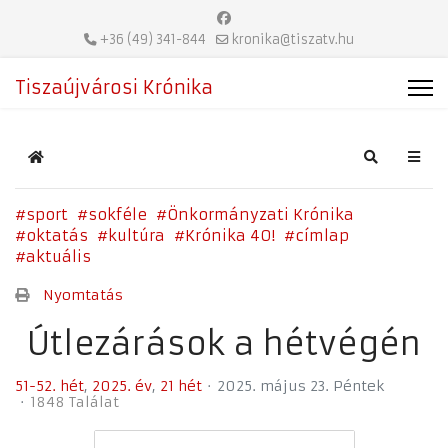
+36 (49) 341-844
kronika@tiszatv.hu
Tiszaújvárosi Krónika
Home
Search
sport
sokféle
Önkormányzati Krónika
oktatás
kultúra
Krónika 40!
címlap
aktuális
Nyomtatás
Útlezárások a hétvégén
51-52. hét
2025. év
21 hét
2025. május 23. Péntek
1848 Találat