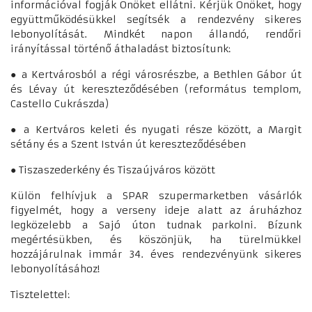
információval fogják Önöket ellátni. Kérjük Önöket, hogy
együttműködésükkel segítsék a rendezvény sikeres
lebonyolítását. Mindkét napon állandó, rendőri
irányítással történő áthaladást biztosítunk:
● a Kertvárosból a régi városrészbe, a Bethlen Gábor út
és Lévay út kereszteződésében (református templom,
Castello Cukrászda)
● a Kertváros keleti és nyugati része között, a Margit
sétány és a Szent István út kereszteződésében
● Tiszaszederkény és Tiszaújváros között
Külön felhívjuk a SPAR szupermarketben vásárlók
figyelmét, hogy a verseny ideje alatt az áruházhoz
legközelebb a Sajó úton tudnak parkolni. Bízunk
megértésükben, és köszönjük, ha türelmükkel
hozzájárulnak immár 34. éves rendezvényünk sikeres
lebonyolításához!
Tisztelettel: