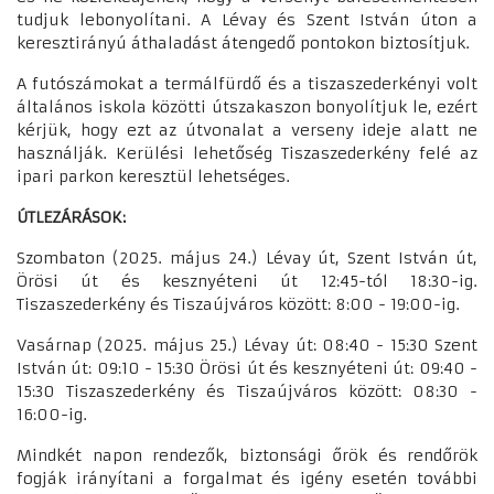
tudjuk lebonyolítani. A Lévay és Szent István úton a
keresztirányú áthaladást átengedő pontokon biztosítjuk.
A futószámokat a termálfürdő és a tiszaszederkényi volt
általános iskola közötti útszakaszon bonyolítjuk le, ezért
kérjük, hogy ezt az útvonalat a verseny ideje alatt ne
használják. Kerülési lehetőség Tiszaszederkény felé az
ipari parkon keresztül lehetséges.
ÚTLEZÁRÁSOK:
Szombaton (2025. május 24.) Lévay út, Szent István út,
Örösi út és kesznyéteni út 12:45-tól 18:30-ig.
Tiszaszederkény és Tiszaújváros között: 8:00 - 19:00-ig.
Vasárnap (2025. május 25.) Lévay út: 08:40 - 15:30 Szent
István út: 09:10 - 15:30 Örösi út és kesznyéteni út: 09:40 -
15:30 Tiszaszederkény és Tiszaújváros között: 08:30 -
16:00-ig.
Mindkét napon rendezők, biztonsági őrök és rendőrök
fogják irányítani a forgalmat és igény esetén további