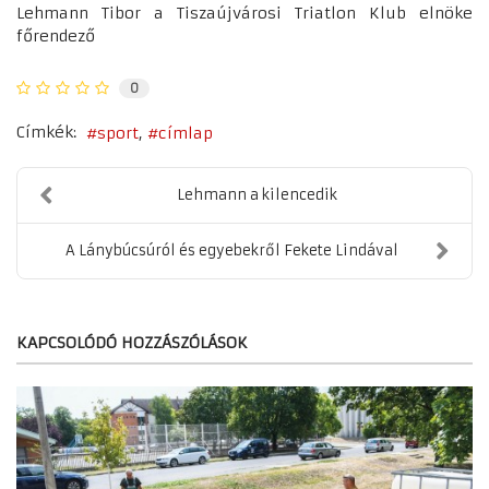
Lehmann Tibor a Tiszaújvárosi Triatlon Klub elnöke
főrendező
0
Címkék:
sport
címlap
Lehmann a kilencedik
A Lánybúcsúról és egyebekről Fekete Lindával
KAPCSOLÓDÓ HOZZÁSZÓLÁSOK