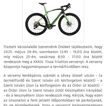
Tisztelt Városlakók! Szeretnénk Önöket tájékoztatni, hogy
2025. május 24-én, szombaton 12:45 - 19:00 óra között,
míg május 25-én, vasárnap 8:30 - 17:00 óra között
rendezzük meg a XXXIV. Tisza Triatlon versenyt. A verseny
központja hagyományosan a termálfürdőben lesz.
A verseny kerékpáros számát a Lévay József utcán - (a
termálfürdő és Szent István úti körforgalom között) - a
Szent István úton (a körforgalom és az Örösi út között) -
az Örösi úton (a Szent István úttól Kesznyéten irányába)
- és a kesznyéteni úton rendezzük meg. Kérjük, hogy ezen
az útvonalon a fent jelzett időpontokban ne parkoljanak,
és ne közlekedjenek, hogy a versenyt balesetmentesen