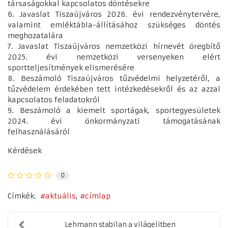
társaságokkal kapcsolatos döntésekre
6. Javaslat Tiszaújváros 2026. évi rendezvénytervére,
valamint emléktábla-állításához szükséges döntés
meghozatalára
7. Javaslat Tiszaújváros nemzetközi hírnevét öregbítő
2025. évi nemzetközi versenyeken elért
sportteljesítmények elismerésére
8. Beszámoló Tiszaújváros tűzvédelmi helyzetéről, a
tűzvédelem érdekében tett intézkedésekről és az azzal
kapcsolatos feladatokról
9. Beszámoló a kiemelt sportágak, sportegyesületek
2024. évi önkormányzati támogatásának
felhasználásáról
Kérdések
0
Címkék:
aktuális
címlap
Lehmann stabilan a világelitben