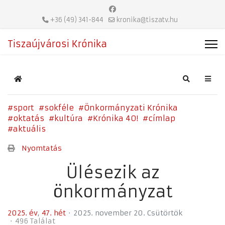
+36 (49) 341-844
kronika@tiszatv.hu
Tiszaújvárosi Krónika
Home
Search
sport
sokféle
Önkormányzati Krónika
oktatás
kultúra
Krónika 40!
címlap
aktuális
Nyomtatás
Ülésezik az
önkormányzat
2025. év
47. hét
2025. november 20. Csütörtök
496 Találat