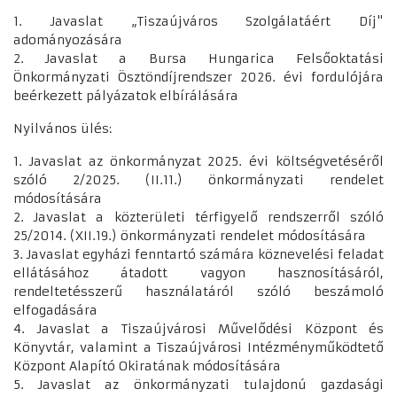
1. Javaslat „Tiszaújváros Szolgálatáért Díj"
adományozására
2. Javaslat a Bursa Hungarica Felsőoktatási
Önkormányzati Ösztöndíjrendszer 2026. évi fordulójára
beérkezett pályázatok elbírálására
Nyilvános ülés:
1. Javaslat az önkormányzat 2025. évi költségvetéséről
szóló 2/2025. (II.11.) önkormányzati rendelet
módosítására
2. Javaslat a közterületi térfigyelő rendszerről szóló
25/2014. (XII.19.) önkormányzati rendelet módosítására
3. Javaslat egyházi fenntartó számára köznevelési feladat
ellátásához átadott vagyon hasznosításáról,
rendeltetésszerű használatáról szóló beszámoló
elfogadására
4. Javaslat a Tiszaújvárosi Művelődési Központ és
Könyvtár, valamint a Tiszaújvárosi Intézményműködtető
Központ Alapító Okiratának módosítására
5. Javaslat az önkormányzati tulajdonú gazdasági