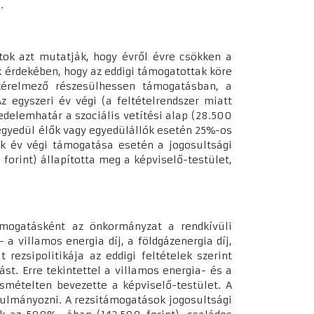
).
tok azt mutatják, hogy évről évre csökken a
érdekében, hogy az eddigi támogatottak köre
 kérelmező részesülhessen támogatásban, a
 egyszeri év végi (a feltételrendszer miatt
delemhatár a szociális vetítési alap (28.500
z egyedül élők vagy egyedülállók esetén 25%-os
ok év végi támogatása esetén a jogosultsági
forint) állapította meg a képviselő-testület,
ámogatásként az önkormányzat a rendkívüli
 a villamos energia díj, a földgázenergia díj,
rezsipolitikája az eddigi feltételek szerint
st. Erre tekintettel a villamos energia- és a
ismételten bevezette a képviselő-testület. A
nulmányozni. A rezsitámogatások jogosultsági