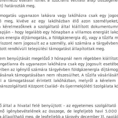
érelmező esetén ismét a szociális vetítési alap összegén
nt) határozták meg.
támogatás ugyanazon lakásra vagy lakóházra csak egy jogo
ató meg, kivéve az egy lakóházban élő azon személyeket
a kérelmezőknek a szolgáltató által kiállított dokumentum
ján - hogy legalább egy hónapban a villamos energiát lakos
mos energia díjtámogatás, a földgázenergia díj, vagy a tűzifa
viszont nem jogosult az a személy, aki számára a tárgyévbe
tott rendkívüli települési támogatást állapítottak meg.
em benyújtását megelőző 3 hónapnál nem régebben kiállított
ingatlanra és ugyanazon lakóházra csak egy jogosult esetéb
iben az igénylő számára tárgyévben földgázenergia díjtámoga
árlásának támogatásában nem részesülhet. A tűzifa vásárlásá
i a támogatással érintett lakóházban, melyről a kérelem 
ánszolgáltató Központ Család- és Gyermekjóléti Szolgálata k
 által a hivatal felé benyújtott - az egyetemes szolgáltató 
énő igénybevételének az összege, de legfeljebb havi 5.00
 állapítható meg, de legfeljebb a tárgyév december 31. napjá