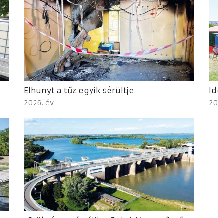
Elhunyt a tűz egyik sérültje
Id
2026. év
20