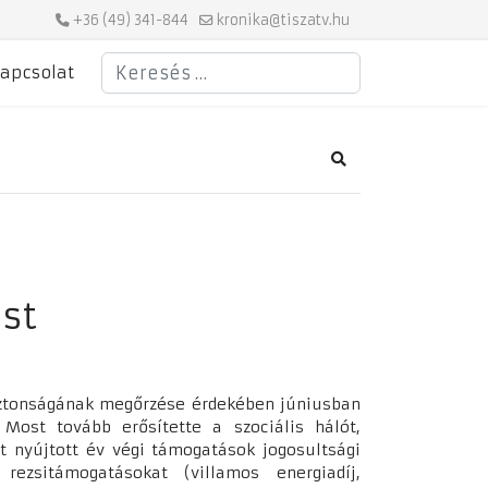
+36 (49) 341-844
kronika@tiszatv.hu
Keresés
apcsolat
Search
st
biztonságának megőrzése érdekében júniusban
 Most tovább erősítette a szociális hálót,
t nyújtott év végi támogatások jogosultsági
rezsitámogatásokat (villamos energiadíj,