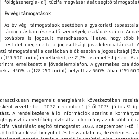
földgázenergia- díj, tűzifa megvásárlását segítő támogatás
Év végi támogatások
Az év végi támogatások esetében a gyakorlati tapasztala
támogatásban részesülő személyek, családok száma. Annak 
továbbra is jogosult maradhasson, illetve, hogy több
testület megemelte a jogosultsági jövedelemhatárokat. Az
tt) támogatásnál a családban élők esetén a jogosultsági jöve
a (159.600 forint) emelkedett, ez 21,7%-os emelést jelent. A
forintra emelkedett a jövedelemplafon. A gyermekes család
ének a 450%-a (128.250 forint) helyett az 560%-ában (159.600 
 drasztikusan megemelt energiaárak következtében rezsit
ként vezette be - 2022. december 1-jétől 2023. július 31-ig -
ást. A rendelkezésre álló információk szerint a kormányzat 
gfogyasztás mértékéig biztosítja a kormány az olcsóbb díjazá
űzifa vásárlását segítő támogatást 2023. szeptember 1-től 
ső hallásra kissé bonyolult és hosszadalmas, de érdemes ta