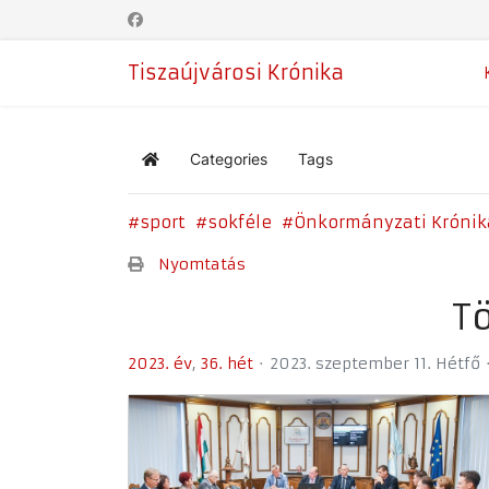
Tiszaújvárosi Krónika
Categories
Tags
Home
sport
sokféle
Önkormányzati Krónik
Nyomtatás
T
2023. év
36. hét
2023. szeptember 11. Hétfő