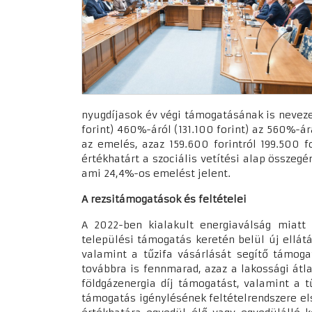
nyugdíjasok év végi támogatásának is neveze
forint) 460%-áról (131.100 forint) az 560%-ár
az emelés, azaz 159.600 forintról 199.500 
értékhatárt a szociális vetítési alap összeg
ami 24,4%-os emelést jelent.
A rezsitámogatások és feltételei
A 2022-ben kialakult energiaválság miatt
települési támogatás keretén belül új ellátás
valamint a tűzifa vásárlását segítő támogat
továbbra is fennmarad, azaz a lakossági átla
földgázenergia díj támogatást, valamint a t
támogatás igénylésének feltételrendszere el