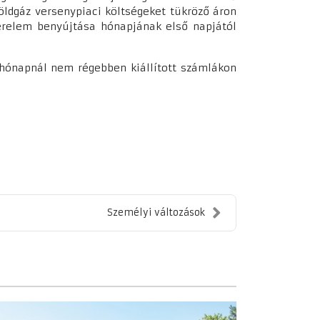
földgáz versenypiaci költségeket tükröző áron
kérelem benyújtása hónapjának első napjától
 hónapnál nem régebben kiállított számlákon
Személyi változások