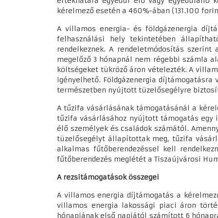
értékhatára egyedül élő vagy egyedülálló k
kérelmező esetén a 460%-ában (131.100 fori
A villamos energia- és földgázenergia díj
felhasználási hely tekintetében állapíth
rendelkeznek. A rendeletmódosítás szerint 
megelőző 3 hónapnál nem régebbi számla alap
költségeket tükröző áron vételezték. A villa
igényelhető. Földgázenergia díjtámogatásra 
természetben nyújtott tüzelősegélyre biztosí
A tűzifa vásárlásának támogatásánál a kérel
tűzifa vásárlásához nyújtott támogatás egy 
élő személyek és családok számától. Amenny
tüzelősegélyt állapítottak meg, tűzifa vás
alkalmas fűtőberendezéssel kell rendelkezn
fűtőberendezés meglétét a Tiszaújvárosi Hum
A rezsitámogatások összegei
A villamos energia díjtámogatás a kérelmező
villamos energia lakossági piaci áron tört
hónapjának első napjától számított 6 hónapra