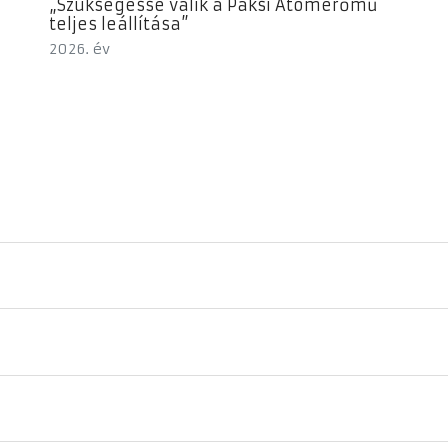
„Szükségessé válik a Paksi Atomerőmű
teljes leállítása”
2026. év