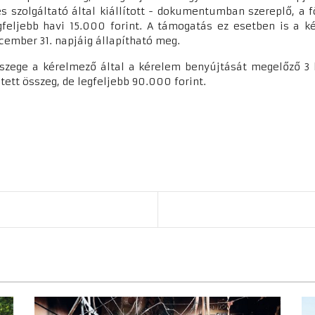
es szolgáltató által kiállított - dokumentumban szereplő, a 
gfeljebb havi 15.000 forint. A támogatás ez esetben is a 
ecember 31. napjáig állapítható meg.
sszege a kérelmező által a kérelem benyújtását megelőző 3
etett összeg, de legfeljebb 90.000 forint.