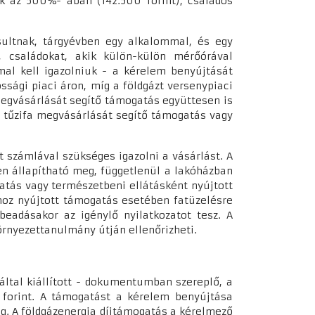
ek az 500%- ában (142.500 forint), családos
sultnak, tárgyévben egy alkalommal, és egy
, családokat, akik külön-külön mérőórával
mal kell igazolniuk - a kérelem benyújtását
sági piaci áron, míg a földgázt versenypiaci
 megvásárlását segítő támogatás együttesen is
n tűzifa megvásárlását segítő támogatás vagy
 számlával szükséges igazolni a vásárlást. A
en állapítható meg, függetlenül a lakóházban
tás vagy természetbeni ellátásként nyújtott
hoz nyújtott támogatás esetében fatüzelésre
beadásakor az igénylő nyilatkozatot tesz. A
örnyezettanulmány útján ellenőrizheti.
által kiállított - dokumentumban szereplő, a
0 forint. A támogatást a kérelem benyújtása
ig. A földgázenergia díjtámogatás a kérelmező