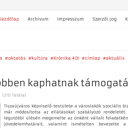
Kezdőlap
Archivum
Impresszum
Szerzői jog
K
a
oktatás
kultúra
Krónika 40!
címlap
aktuális
öbben kaphatnak támogatá
1210 Találat
Tiszaújváros képviselő-testülete a városlakók szociális 
már módosította az ellátásokat szabályozó rendeletét.
legutóbbi ülésén megemelte az önként vállalt feladatkén
jövedelemhatárait, valamint ismételten bevezette a 