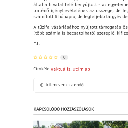
által a hivatal felé benyújtott - az egyetem
történő igénybevételének az összege, de le
számított 6 hónapra, de legfeljebb tárgyév d
A tűzifa vásárlásához nyújtott támogatás ö
(több számla is becsatolható) szereplő, kifiz
F.L.
0
Címkék:
aktuális
címlap
Kilencven esztendő
KAPCSOLÓDÓ HOZZÁSZÓLÁSOK