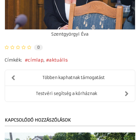
Szentgyörgyi Éva
0
Címkék:
címlap
aktuális
Többen kaphatnak támogatást
Testvéri segítség a kórháznak
KAPCSOLÓDÓ HOZZÁSZÓLÁSOK