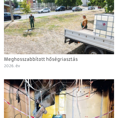
Meghosszabbított hőségriasztás
2026. év