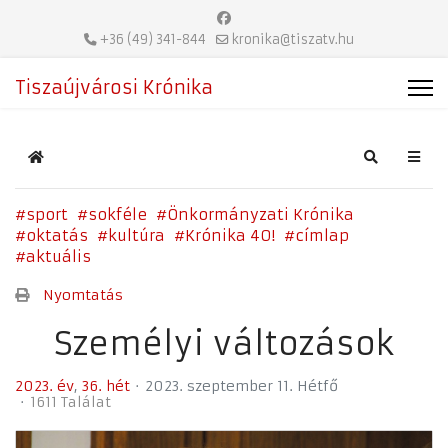
+36 (49) 341-844
kronika@tiszatv.hu
Tiszaújvárosi Krónika
Home
Search
sport
sokféle
Önkormányzati Krónika
oktatás
kultúra
Krónika 40!
címlap
aktuális
Nyomtatás
Személyi változások
2023. év
36. hét
2023. szeptember 11. Hétfő
1611 Találat