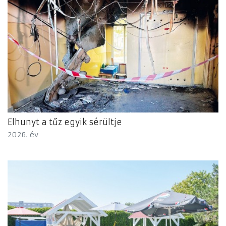
Elhunyt a tűz egyik sérültje
2026. év