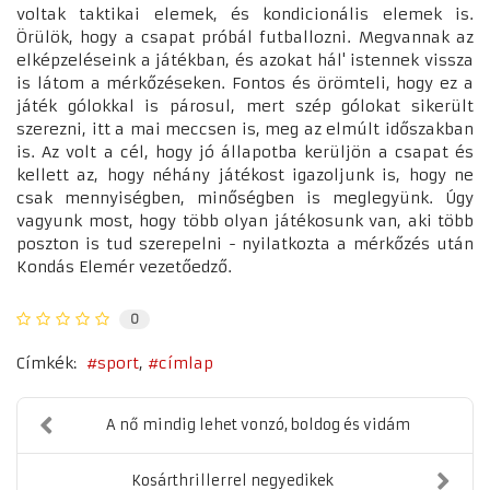
voltak taktikai elemek, és kondicionális elemek is.
Örülök, hogy a csapat próbál futballozni. Megvannak az
elképzeléseink a játékban, és azokat hál' istennek vissza
is látom a mérkőzéseken. Fontos és örömteli, hogy ez a
játék gólokkal is párosul, mert szép gólokat sikerült
szerezni, itt a mai meccsen is, meg az elmúlt időszakban
is. Az volt a cél, hogy jó állapotba kerüljön a csapat és
kellett az, hogy néhány játékost igazoljunk is, hogy ne
csak mennyiségben, minőségben is meglegyünk. Úgy
vagyunk most, hogy több olyan játékosunk van, aki több
poszton is tud szerepelni - nyilatkozta a mérkőzés után
Kondás Elemér vezetőedző.
0
Címkék:
sport
címlap
A nő mindig lehet vonzó, boldog és vidám
Kosárthrillerrel negyedikek