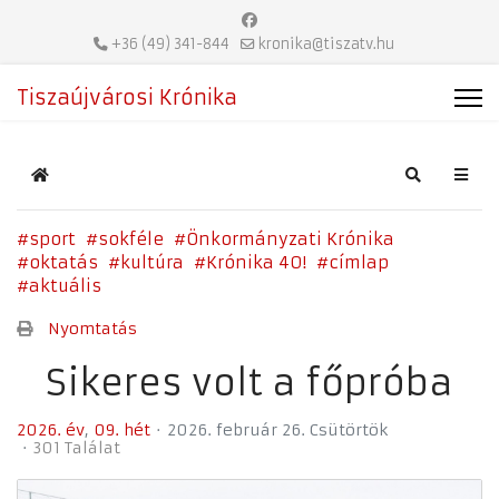
+36 (49) 341-844
kronika@tiszatv.hu
Tiszaújvárosi Krónika
Home
Search
sport
sokféle
Önkormányzati Krónika
oktatás
kultúra
Krónika 40!
címlap
aktuális
Nyomtatás
Sikeres volt a főpróba
2026. év
09. hét
2026. február 26. Csütörtök
301 Találat