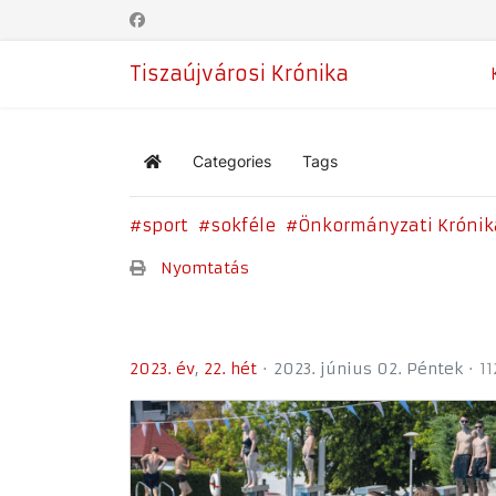
Tiszaújvárosi Krónika
Categories
Tags
Home
sport
sokféle
Önkormányzati Krónik
Nyomtatás
2023. év
22. hét
2023. június 02. Péntek
11