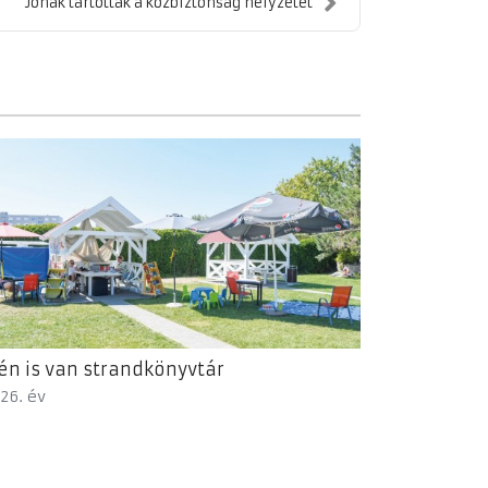
Jónak tartották a közbiztonság helyzetét
én is van strandkönyvtár
26. év