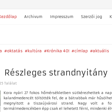
Kezdőlap
Archivum
Impresszum
Szerzői jog
K
a
oktatás
kultúra
Krónika 40!
címlap
aktuális
Részleges strandnyitány
25 Találat
Kora nyári 27 fokos hőmérsékletben sütkérezhettek a nap
kalandmedencét töltötték fel, de a bátrabbak már hűsölhe
megnyitott a tiszaújvárosi strand. Nagy volt a f
termálmedencékben épp csak el lehetett férni, mindenki él