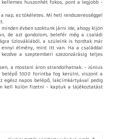
 kellemes huszonhét fokos, pont a legjobb -
 a nap, ez tökéletes. Mi heti rendszerességgel
zt.
, minden évben szoktunk járni ide, ahogy kijön
an, de azt gondolom, belefér még a családi
gra Szlovákiából, a szüleink is hordtak már
 ennyi élmény, mint itt van. Ha a családdal
l kezdve a szeptemberi szezonzárásig teljes
sen, a mostani áron strandolhatnak. - Június
 belépő 5300 forintba fog kerülni, viszont a
 az egész napos belépő, lakcímkártyával pedig
kell külön fizetni - kaptuk a tájékoztatást