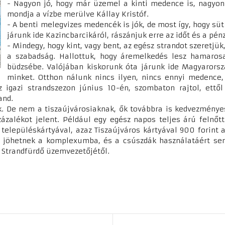
- Nagyon jó, hogy már üzemel a kinti medence is, nagyon
mondja a vízbe merülve Kállay Kristóf.
- A benti melegvizes medencék is jók, de most így, hogy süt
járunk ide Kazincbarcikáról, rászánjuk erre az időt és a pén
- Mindegy, hogy kint, vagy bent, az egész strandot szeretjük
a szabadság. Hallottuk, hogy áremelkedés lesz hamaros
büdzsébe. Valójában kiskorunk óta járunk ide Magyarorszá
minket. Otthon nálunk nincs ilyen, nincs ennyi medence,
 igazi strandszezon június 10-én, szombaton rajtol, ettő
rand.
k. De nem a tiszaújvárosiaknak, ők továbbra is kedvezménye
zázalékot jelent. Például egy egész napos teljes árú felnőtt
 településkártyával, azaz Tiszaújváros kártyával 900 forint
n jöhetnek a komplexumba, és a csúszdák használatáért sem 
s Strandfürdő üzemvezetőjétől.