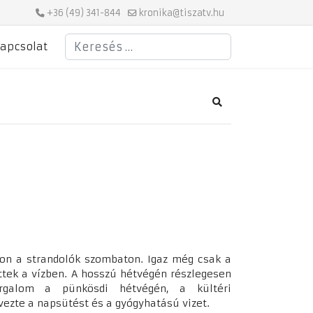
+36 (49) 341-844
kronika@tiszatv.hu
Keresés
apcsolat
Search
on a strandolók szombaton. Igaz még csak a
ttek a vízben. A hosszú hétvégén részlegesen
orgalom a pünkösdi hétvégén, a kültéri
vezte a napsütést és a gyógyhatású vizet.