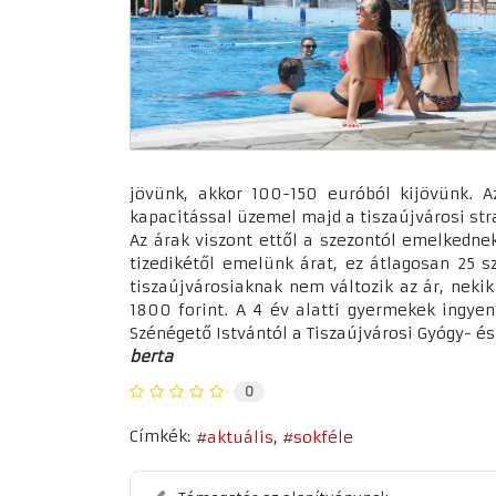
jövünk, akkor 100-150 euróból kijövünk. Az
kapacitással üzemel majd a tiszaújvárosi st
Az árak viszont ettől a szezontól emelkedne
tizedikétől emelünk árat, ez átlagosan 25 s
tiszaújvárosiaknak nem változik az ár, nekik
1800 forint. A 4 év alatti gyermekek ingye
Szénégető Istvántól a Tiszaújvárosi Gyógy- é
berta
0
Címkék:
aktuális
sokféle