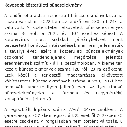
Kevesebb közterületi bűncselekmény
A rendőri eljárásban regisztrált bűncselekmények száma
Tiszaújvárosban 2022-ben az előző évi 230-ról 243-ra
változott. A közterületen elkövetett bűncselekmények
száma 86 volt a 2021. évi 107 esethez képest. A
koronavírus miatt kialakult járványhelyzet miatt
bevezetett korlátozó intézkedések már nem jellemezték
a tavalyi évet, ezért a közterületi bűncselekmények
csökkenő tendenciájának megőrzése jelentős
eredménynek számít - áll a beszámolóban. A kiemelten
kezelt bűncselekmények száma 128-ról 123-ra csökkent.
Ezek közül a terjesztői magatartással elkövetett
kábítószeres bűncselekmények száma 4 volt, 2021-ben
nem vált ismertté ilyen jellegű eset. Az ilyen típusú
bűncselekményekre a látencia és nagymértékű
konspiráció a jellemző.
A regisztrált lopások száma 77-ről 64-re csökkent. A
garázdaság a 2021-ben regisztrált 25 esetről 2022-ben 20
esetre csökkent. A rongálásban nem történt változás, 6