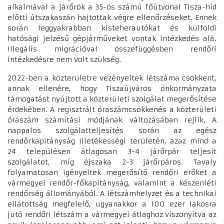
alkalmával a járőrök a 35-ös számú főútvonal Tisza-híd
előtti útszakaszán hajtottak végre ellenőrzéseket. Ennek
során leggyakrabban kisteherautókat és külföldi
hatósági jelzésű gépjárműveket vontak intézkedés alá.
Illegális migrációval összefüggésben rendőri
intézkedésre nem volt szükség.
2022-ben a közterületre vezényeltek létszáma csökkent,
annak ellenére, hogy Tiszaújváros önkormányzata
támogatást nyújtott a közterületi szolgálat megerősítése
érdekében. A regisztrált óraszámcsökkenés a közterületi
óraszám számítási módjának változásában rejlik. A
nappalos szolgálatteljesítés során az egész
rendőrkapitányság illetékességi területén, azaz mind a
24 településen átlagosan 3-4 járőrpár teljesít
szolgálatot, míg éjszaka 2-3 járőrpáros. Tavaly
folyamatosan igényeltek megerősítő rendőri erőket a
vármegyei rendőr-főkapitányság, valamint a készenléti
rendőrség állományából. A létszámhelyzet és a technikai
ellátottság megfelelő, ugyanakkor a 100 ezer lakosra
jutó rendőri létszám a vármegyei átlaghoz viszonyítva az