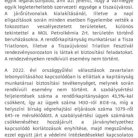
egyik legalacsonyabb, ami azt jelenti, hogy a vármegye
egyik legleterheltebb szervezeti egysége a tiszaújvárosi.
A járőrútvonalak kialakításánál, illetve a napi
eligazítások során minden esetben figyelembe vették a
fokozottan veszélyeztetett területeket, különös
tekintettel a MOL Petrolkémia Zrt. területén történő
beruházásokra. A rendőrkapitányság munkatársai a Tisza
Triatlonon, illetve a Tiszaújvárosi Triatlon Fesztivál
rendezvénysorozaton is láttak el biztosítási feladatokat.
A rendezvényeken rendkívüli esemény nem történt.
A 2022. évi országgyűlési választások zavartalan
lebonyolításához kapcsolódóan is elláttak a kapitányság
munkatársai biztosítási tevékenységet, melynek során
rendkívüli esemény nem történt. A szabálysértési
feljelentések száma a rendőrkapitányságon 43,5%-kal
csökkent, így az ügyek száma 1430-ról 808-ra, míg a
helyszíni bírság végrehajtási eljárások száma 1079-ről
645-re mérséklődött. A szabálysértési ügyek számának
csökkenéséhez hozzájárult a járványhelyzethez
kapcsolódó korlátozások enyhítése, majd megszűnése,
ezzel együtt járt a védelmi intézkedésekkel kapcsolatos