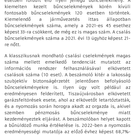
esetben fordult elő ilyen jellegű bűncselekmény. A
kiemelten kezelt bűncselekmények körén kívüli
fontosabb bűncselekmények 120 esetben történtek.
Kiemelendő a járművezetés ittas állapotban
bűncselekmények száma, amely a 2021-es 45 esethez
képest 33-ra csökkent, de még ez is magas szám. A csalás
bűncselekmények száma a 2021. évi 13 ügyhöz képest 21-
re nőtt.
A klasszikusnak mondható csalási cselekmények magas
száma mellett emelkedő tendenciát mutatott az
információs rendszer felhasználásával elkövetett
csalások száma (10 eset). A beszámoló kitér a lakosság
szubjektív biztonságérzetét jelentősen befolyásoló
bűncselekményekre is. Ilyen ügy volt például az
eredményesen felderített, Tiszaújvárosban elkövetett
garázsfeltörések esete, ahol az elkövetőt letartóztatták,
és a nyomozás során horogra akadt az orgazda is, akivel
szemben pénzmosás bűncselekménye miatt
kezdeményeztek eljárást. A beszámolóban helyet kapott
a bűnüldöző munka értékelése is. 2022-ben a nyomozás
eredményességi mutatója az előző évhez képest 68,7%-