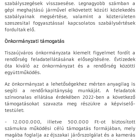
szabályszegések visszaesése. Legnagyobb számban a
gépi meghajtású járművel elkövetett közúti közlekedés
szabályainak megsértése, valamint a közterületen
szeszesital fogyasztással kapcsolatos szabálysértések
fordultak elő.
Önkormányzati támogatás
Tiszaújváros önkormányzata kiemelt figyelmet fordít a
rendőrség feladatellátásának elősegítésére. Évtizedek
óta kiváló az önkormányzat és a rendőrség közötti
együttműködés.
Az önkormányzat a lehetőségekhez mérten anyagilag is
segíti a rendőrkapitányság munkáját. A feladatok
színvonalas ellátása érdekében 2022-ben a következő
támogatásokat szavazta meg részükre a képviselő-
testület:
- 12.000.000, illetve 500.000 Ft-ot biztosított
számukra működési célú támogatás formájában, mely
magába foglalja az éjszakai járőrszolgálat és a kamerás