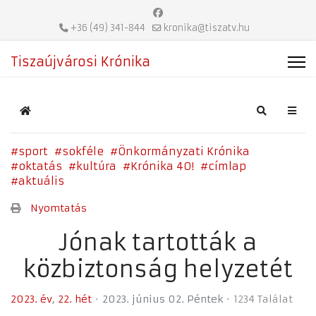
+36 (49) 341-844
kronika@tiszatv.hu
Tiszaújvárosi Krónika
Home
Search
sport
sokféle
Önkormányzati Krónika
oktatás
kultúra
Krónika 40!
címlap
aktuális
Nyomtatás
Jónak tartották a
közbiztonság helyzetét
2023. év
22. hét
2023. június 02. Péntek
1234 Találat