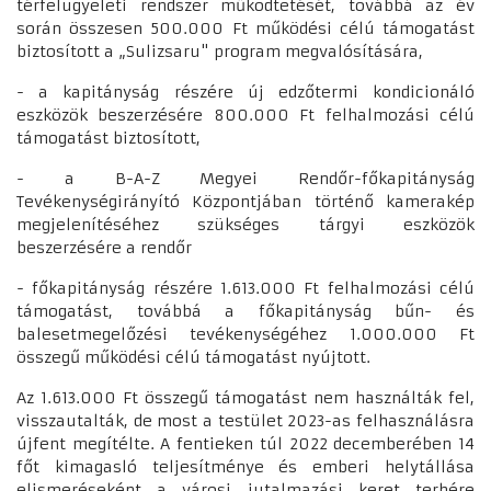
térfelügyeleti rendszer működtetését, továbbá az év
során összesen 500.000 Ft működési célú támogatást
biztosított a „Sulizsaru" program megvalósítására,
- a kapitányság részére új edzőtermi kondicionáló
eszközök beszerzésére 800.000 Ft felhalmozási célú
támogatást biztosított,
- a B-A-Z Megyei Rendőr-főkapitányság
Tevékenységirányító Központjában történő kamerakép
megjelenítéséhez szükséges tárgyi eszközök
beszerzésére a rendőr
- főkapitányság részére 1.613.000 Ft felhalmozási célú
támogatást, továbbá a főkapitányság bűn- és
balesetmegelőzési tevékenységéhez 1.000.000 Ft
összegű működési célú támogatást nyújtott.
Az 1.613.000 Ft összegű támogatást nem használták fel,
visszautalták, de most a testület 2023-as felhasználásra
újfent megítélte. A fentieken túl 2022 decemberében 14
főt kimagasló teljesítménye és emberi helytállása
elismeréseként a városi jutalmazási keret terhére