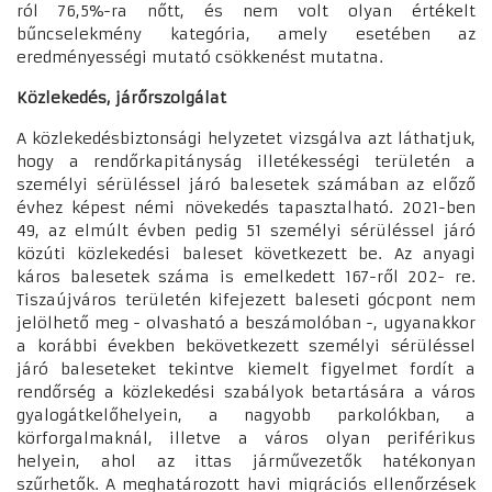
ról 76,5%-ra nőtt, és nem volt olyan értékelt
bűncselekmény kategória, amely esetében az
eredményességi mutató csökkenést mutatna.
Közlekedés, járőrszolgálat
A közlekedésbiztonsági helyzetet vizsgálva azt láthatjuk,
hogy a rendőrkapitányság illetékességi területén a
személyi sérüléssel járó balesetek számában az előző
évhez képest némi növekedés tapasztalható. 2021-ben
49, az elmúlt évben pedig 51 személyi sérüléssel járó
közúti közlekedési baleset következett be. Az anyagi
káros balesetek száma is emelkedett 167-ről 202- re.
Tiszaújváros területén kifejezett baleseti gócpont nem
jelölhető meg - olvasható a beszámolóban -, ugyanakkor
a korábbi években bekövetkezett személyi sérüléssel
járó baleseteket tekintve kiemelt figyelmet fordít a
rendőrség a közlekedési szabályok betartására a város
gyalogátkelőhelyein, a nagyobb parkolókban, a
körforgalmaknál, illetve a város olyan periférikus
helyein, ahol az ittas járművezetők hatékonyan
szűrhetők. A meghatározott havi migrációs ellenőrzések