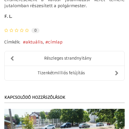
jutalomban részesített a polgármester.
F. L.
0
Címkék:
aktuális
címlap
Részleges strandnyitány
Tizenkétmilliós felújítás
KAPCSOLÓDÓ HOZZÁSZÓLÁSOK