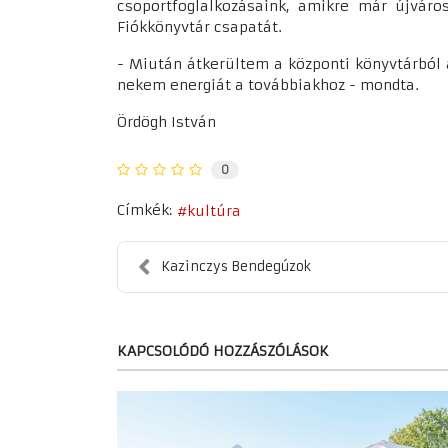
csoportfoglalkozásaink, amikre már újváro
Fiókkönyvtár csapatát.
- Miután átkerültem a központi könyvtárból 
nekem energiát a továbbiakhoz - mondta.
Ördögh István
0
Címkék:
kultúra
Kazinczys Bendegúzok
KAPCSOLÓDÓ HOZZÁSZÓLÁSOK