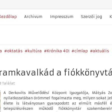
Kezdőlap
Archivum
Impresszum
Szerzői jog
K
a
oktatás
kultúra
Krónika 40!
címlap
aktuális
ramkavalkád a fiókkönyvt
3 Találat
A Derkovits Művelődési Központ igazgatója, Mátyás Z
nyilatkozatában örömmel fogalmazta meg, milyen sokat jel
élete is látványosan gyarapodott az elmúlt másfél é
településrészen működő fiókkönyvtár szakemberein