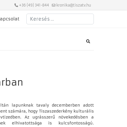
+36 (49) 341-844
kronika@tiszatv.hu
Keresés
apcsolat
Search
árban
oltán lapunknak tavaly decemberben adott
ent számára, hogy Tiszaszederkény kulturális
vtizedben. Az ugrásszerű növekedésben a
ek elhivatottsága is kulcsfontosságú.