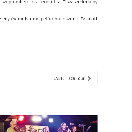
 szeptembere óta erősíti a Tiszaszederkény
: egy év múlva még előrébb leszünk. Ez adott
JABIL Tisza Tour