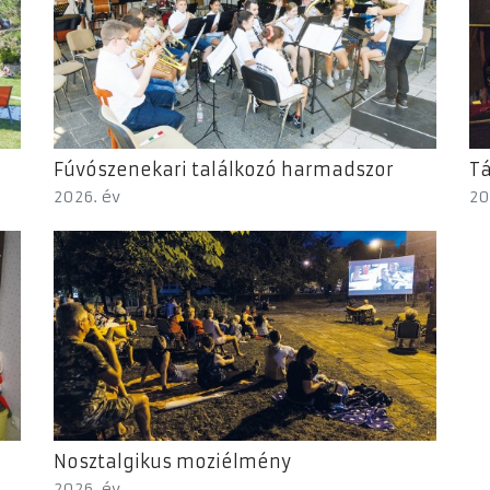
Fúvószenekari találkozó harmadszor
T
2026. év
20
Nosztalgikus moziélmény
2026. év