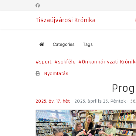
Tiszaújvárosi Krónika
Categories
Tags
Home
sport
sokféle
Önkormányzati Krónik
Nyomtatás
Prog
2025. év
17. hét
2025. április 25. Péntek
56