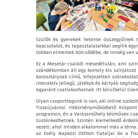
Szülők és gyerekek hetente összegyűlnek n
kapcsolatot, és tapasztalataikkal segítik e
többen elmentek bölcsődébe, de mindig van ut
Ez a Mesetár családi mesedélután, ami szint
szándékomban áll egy komoly kis színjátszó 
korosztálynak című, kifejezetten szórakoztat
interaktív jellegű, játékok és kártyák segít
egyaránt csatlakozhatnak. Itt körülbelül tíze
Olyan csoporttagunk is van, aki online szoko
Tiszaújvárosi Intézményműködtető Központ
programon, én a Varázsműhely kézműves család
tüsténkedhetnek. Szintén kiemelkedő érdekl
vezeti, ahol minden alkalommal más a téma. 
az Esély Napközi Otthon fiataljai és a T