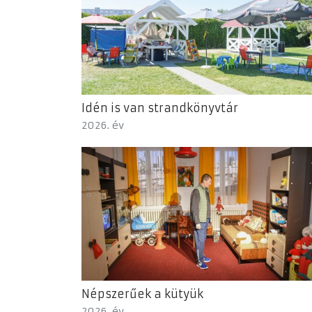
Idén is van strandkönyvtár
2026. év
Népszerűek a kütyük
2026. év