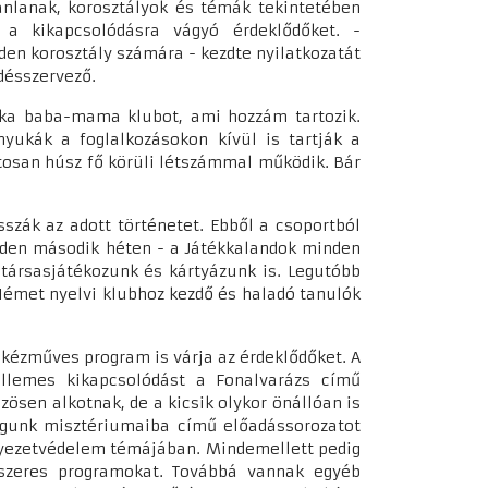
nlanak, korosztályok és témák tekintetében
 a kikapcsolódásra vágyó érdeklődőket. -
en korosztály számára - kezdte nyilatkozatát
désszervező.
nka baba-mama klubot, ami hozzám tartozik.
yukák a foglalkozásokon kívül is tartják a
tosan húsz fő körüli létszámmal működik. Bár
szák az adott történetet. Ebből a csoportból
inden második héten - a Játékkalandok minden
t társasjátékozunk és kártyázunk is. Legutóbb
 Német nyelvi klubhoz kezdő és haladó tanulók
 kézműves program is várja az érdeklődőket. A
ellemes kikapcsolódást a Fonalvarázs című
ösen alkotnak, de a kicsik olykor önállóan is
lágunk misztériumaiba című előadássorozatot
rnyezetvédelem témájában. Mindemellett pedig
dszeres programokat. Továbbá vannak egyéb