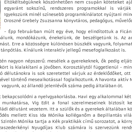
Eltökéltségüknek köszönhetően nem csupán köteteket ajá
egyaránt sokszínű, rendszeres programokkal is várják
Igyekszünk minél színesebb programkínálatot nyújtani mind
Oroszné Grebely Zsuzsanna könyvtáros, pedagógus, művelő
- Épp februárban múlt egy éve, hogy elindítottuk a Ficá
álunk, mondókázunk, énekelünk, de beszélgetünk is. Az an
gymást. Erre a közösségre különösen büszkék vagyunk, folyama
ánpótlás. Kínálunk interaktív jellegű mesefoglalkozást is.
én nagyon népszerű: mesélek a gyerekeknek, ők pedig eljáts
kört is kialakítani a jövőben. Korosztálytól függetlenül - m
ó délutánokra is sok szeretettel várjuk az érdeklődőket, ot
ségével történő mesealkotással foglalkoztunk. A havonta aktív
n vagyunk, az állandó jelenlévők száma pedig általában öt.
tt bekapcsolódni a nyelvgyakorlásba. Havi egy alkalommal két
 munkatársa, Vig Edit a fonal szerelmeseinek biztosít k
i délutánt vezetem. Itt a szülők és a gyerekek általában köz
ődés mellett Kiss Ida Mónika kolléganőm a Bepillantás vi
Szintén Mónika tartja a Kék praktikák című sorozatot, a kö
iszaszederkényi Nyugdíjas Klub számára is szervezünk ren