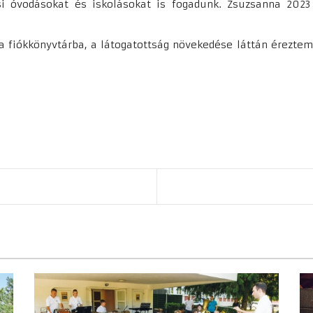
si óvodásokat és iskolásokat is fogadunk. Zsuzsanna 2023
a fiókkönyvtárba, a látogatottság növekedése láttán éreztem