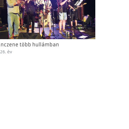
ánczene több hullámban
26. év