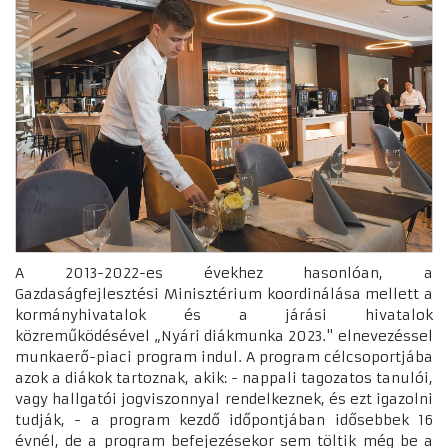
A 2013-2022-es évekhez hasonlóan, a
Gazdaságfejlesztési Minisztérium koordinálása mellett a
kormányhivatalok és a járási hivatalok
közreműködésével „Nyári diákmunka 2023." elnevezéssel
munkaerő-piaci program indul. A program célcsoportjába
azok a diákok tartoznak, akik: - nappali tagozatos tanulói,
vagy hallgatói jogviszonnyal rendelkeznek, és ezt igazolni
tudják, - a program kezdő időpontjában idősebbek 16
évnél, de a program befejezésekor sem töltik még be a