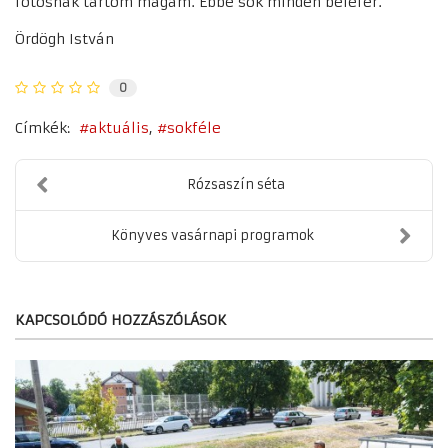
fotósnak tartom magam. Ebbe sok minden belefér.
Ördögh István
0
Címkék:
aktuális
sokféle
Rózsaszín séta
Könyves vasárnapi programok
KAPCSOLÓDÓ HOZZÁSZÓLÁSOK