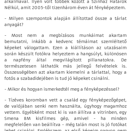
alkalmával. Ilyen volt többek között a Színház Határok
Nélkül, amit 2005-től tizenhárom éven át fényképeztem.
- Milyen szempontok alapján állítottad össze a tárlat
anyagát?
- Most nem a megbízásos munkáimat akartam
bemutatni, inkább a kedvenc témáimat szemléltető
képeket válogattam. Ezen a kiállításon az utazásaim
során készült fotókra helyeztem a hangsúlyt, különösen
a napfény által megvilágított pillanatokra. De
természetesen láthatók más jellegű felvételek is.
Összességében azt akartam kiemelni a tárlattal, hogy a
fotós a szabadidejében is tud jó képeket csinálni.
- Mikor és hogyan ismerkedtél meg a fényképezéssel?
- Tízéves koromban vett a család egy fényképezőgépet,
de valójában senki nem használta, úgyhogy magamhoz
vettem. Egyébként most ki is van állítva a vitrinben, egy
Smena 8M kisfilmes gép, amivel - ha minden
megfelelően van beállítva - még talán most is jó fotókat
lehet csinálni. Emlékszem, az első képeim nagyon nem