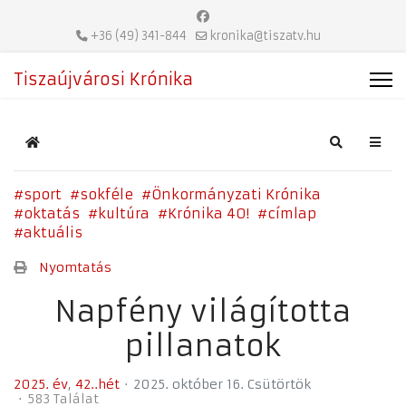
+36 (49) 341-844
kronika@tiszatv.hu
Tiszaújvárosi Krónika
Home
Search
sport
sokféle
Önkormányzati Krónika
oktatás
kultúra
Krónika 40!
címlap
aktuális
Nyomtatás
Napfény világította
pillanatok
2025. év
42..hét
2025. október 16. Csütörtök
583 Találat