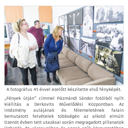
A fotográfus 45 évvel ezelőtt készítette első fényképét.
„Fények útján" címmel Pázmándi Sándor fotóiból nyílt
kiállítás a Derkovits Művelődési Központban. Az
intézmény aulájának és félemeletének falain
bemutatott felvételek többségén az alkotó elmúlt
tizenöt évben tett utazásai során megragadott pillanatok