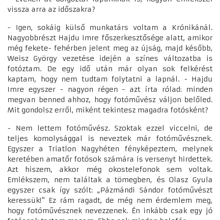
vissza arra az időszakra?
- Igen, sokáig külső munkatárs voltam a Krónikánál.
Nagyobbrészt Hajdu Imre főszerkesztősége alatt, amikor
még fekete- fehérben jelent meg az újság, majd később,
Weisz György vezetése idején a színes változatba is
fotóztam. De egy idő után már olyan sok felkérést
kaptam, hogy nem tudtam folytatni a lapnál. - Hajdu
Imre egyszer - nagyon régen - azt írta rólad: minden
megvan benned ahhoz, hogy fotóművész váljon belőled.
Mit gondolsz erről, miként tekintesz magadra fotósként?
- Nem lettem fotóművész. Szoktak ezzel viccelni, de
teljes komolysággal is neveztek már fotóművésznek.
Egyszer a Triatlon Nagyhéten fényképeztem, melynek
keretében amatőr fotósok számára is versenyt hirdettek.
Azt hiszem, akkor még okostelefonok sem voltak.
Emlékszem, nem találtak a tömegben, és Olasz Gyula
egyszer csak így szólt: „Pázmándi Sándor fotóművészt
keressük!" Ez rám ragadt, de még nem érdemlem meg,
hogy fotóművésznek nevezzenek. Én inkább csak egy jó