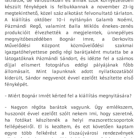
láthatók, de városunkban és annak szűk környezetében
készült fényképek is felbukkannak a november 23-ig
megtekinthető, közel száz alkotást felvonultató tárlaton.
A kiállítás október 10-i nyitányán Galamb Noémi,
Pázmándi Regő, valamint Balla Miklós énekes-zenés
produkcióit élvezhették a megjelentek, ünnepélyes
megnyitóbeszédében Bognár Imre, a Derkovits
Művelődési Központ közművelődési szakmai
igazgatóhelyettese pedig régi barátjaként mutatta be a
látogatóknak Pázmándi Sándort, és idézte fel a számos
díjjal elismert fotográfus eddigi pályájának főbb
állomásait. Mint lapunknak adott nyilatkozatából
kiderült, Sándor negyvenöt évvel ezelőtt készítette első
fényképét.
- Miért Bognár Imrét kérted fel a kiállítás megnyitására?
- Nagyon régóta barátok vagyunk. Úgy emlékszem,
huszonöt évvel ezelőtt szólt nekem Imi, hogy szeretné,
ha fotókat készítenék a helyi mazsorettcsoportok
fellépéseiről. El is kezdtem, és ezt követően kaptam
egyre több felkérést a tiszaújvárosi rendezvények