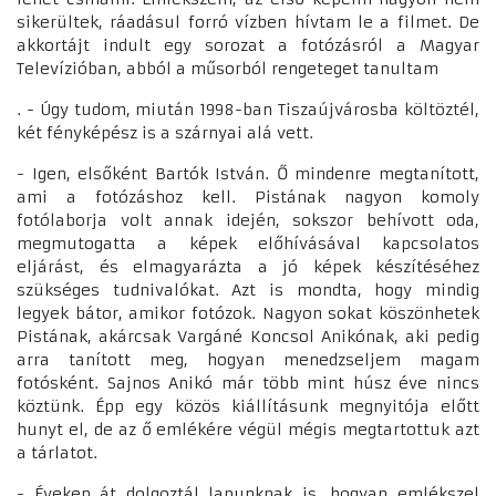
sikerültek, ráadásul forró vízben hívtam le a filmet. De
akkortájt indult egy sorozat a fotózásról a Magyar
Televízióban, abból a műsorból rengeteget tanultam
. - Úgy tudom, miután 1998-ban Tiszaújvárosba költöztél,
két fényképész is a szárnyai alá vett.
- Igen, elsőként Bartók István. Ő mindenre megtanított,
ami a fotózáshoz kell. Pistának nagyon komoly
fotólaborja volt annak idején, sokszor behívott oda,
megmutogatta a képek előhívásával kapcsolatos
eljárást, és elmagyarázta a jó képek készítéséhez
szükséges tudnivalókat. Azt is mondta, hogy mindig
legyek bátor, amikor fotózok. Nagyon sokat köszönhetek
Pistának, akárcsak Vargáné Koncsol Anikónak, aki pedig
arra tanított meg, hogyan menedzseljem magam
fotósként. Sajnos Anikó már több mint húsz éve nincs
köztünk. Épp egy közös kiállításunk megnyitója előtt
hunyt el, de az ő emlékére végül mégis megtartottuk azt
a tárlatot.
- Éveken át dolgoztál lapunknak is, hogyan emlékszel