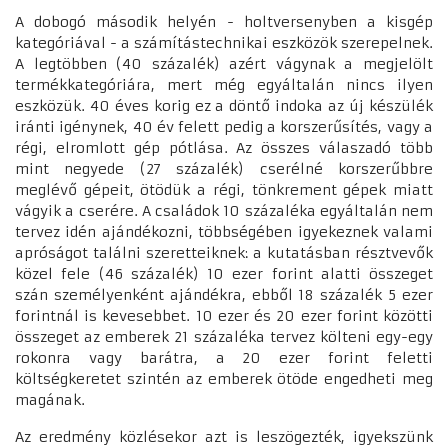
A dobogó második helyén - holtversenyben a kisgép
kategóriával - a számítástechnikai eszközök szerepelnek.
A legtöbben (40 százalék) azért vágynak a megjelölt
termékkategóriára, mert még egyáltalán nincs ilyen
eszközük. 40 éves korig ez a döntő indoka az új készülék
iránti igénynek, 40 év felett pedig a korszerűsítés, vagy a
régi, elromlott gép pótlása. Az összes válaszadó több
mint negyede (27 százalék) cserélné korszerűbbre
meglévő gépeit, ötödük a régi, tönkrement gépek miatt
vágyik a cserére. A családok 10 százaléka egyáltalán nem
tervez idén ajándékozni, többségében igyekeznek valami
apróságot találni szeretteiknek: a kutatásban résztvevők
közel fele (46 százalék) 10 ezer forint alatti összeget
szán személyenként ajándékra, ebből 18 százalék 5 ezer
forintnál is kevesebbet. 10 ezer és 20 ezer forint közötti
összeget az emberek 21 százaléka tervez költeni egy-egy
rokonra vagy barátra, a 20 ezer forint feletti
költségkeretet szintén az emberek ötöde engedheti meg
magának.
Az eredmény közlésekor azt is leszögezték, igyekszünk