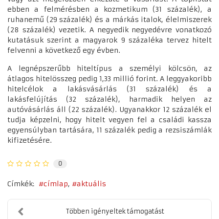
ebben a felmérésben a kozmetikum (31 százalék), a
ruhanemű (29 százalék) és a márkás italok, élelmiszerek
(28 százalék) vezetik. A negyedik negyedévre vonatkozó
kutatásuk szerint a magyarok 9 százaléka tervez hitelt
felvenni a következő egy évben.
A legnépszerűbb hiteltípus a személyi kölcsön, az
átlagos hitelösszeg pedig 1,33 millió forint. A leggyakoribb
hitelcélok a lakásvásárlás (31 százalék) és a
lakásfelújítás (32 százalék), harmadik helyen az
autóvásárlás áll (22 százalék). Ugyanakkor 12 százalék el
tudja képzelni, hogy hitelt vegyen fel a családi kassza
egyensúlyban tartására, 11 százalék pedig a rezsiszámlák
kifizetésére.
0
Címkék:
címlap
aktuális
Többen igényeltek támogatást