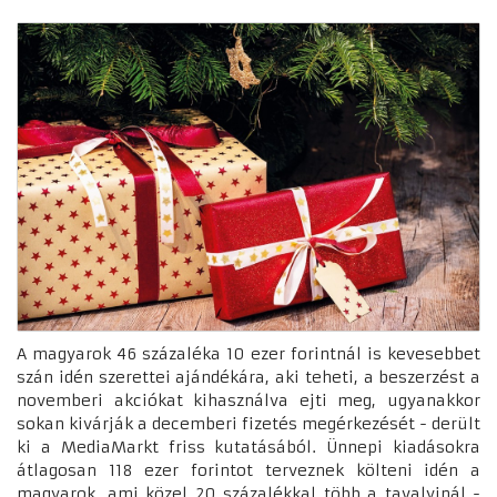
A magyarok 46 százaléka 10 ezer forintnál is kevesebbet
szán idén szerettei ajándékára, aki teheti, a beszerzést a
novemberi akciókat kihasználva ejti meg, ugyanakkor
sokan kivárják a decemberi fizetés megérkezését - derült
ki a MediaMarkt friss kutatásából. Ünnepi kiadásokra
átlagosan 118 ezer forintot terveznek költeni idén a
magyarok, ami közel 20 százalékkal több a tavalyinál -