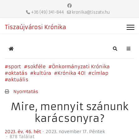
+36 (49) 341-844
kronika@tiszatv.hu
Tiszaújvárosi Krónika
Home
Search
sport
sokféle
Önkormányzati Krónika
oktatás
kultúra
Krónika 40!
címlap
aktuális
Nyomtatás
Mire, mennyit szánunk
karácsonyra?
2023. év
46. hét
2023. november 17. Péntek
878 Találat