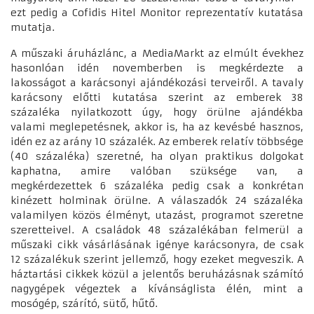
ezt pedig a Cofidis Hitel Monitor reprezentatív kutatása
mutatja.
A műszaki áruházlánc, a MediaMarkt az elmúlt évekhez
hasonlóan idén novemberben is megkérdezte a
lakosságot a karácsonyi ajándékozási terveiről. A tavaly
karácsony előtti kutatása szerint az emberek 38
százaléka nyilatkozott úgy, hogy örülne ajándékba
valami meglepetésnek, akkor is, ha az kevésbé hasznos,
idén ez az arány 10 százalék. Az emberek relatív többsége
(40 százaléka) szeretné, ha olyan praktikus dolgokat
kaphatna, amire valóban szüksége van, a
megkérdezettek 6 százaléka pedig csak a konkrétan
kinézett holminak örülne. A válaszadók 24 százaléka
valamilyen közös élményt, utazást, programot szeretne
szeretteivel. A családok 48 százalékában felmerül a
műszaki cikk vásárlásának igénye karácsonyra, de csak
12 százalékuk szerint jellemző, hogy ezeket megveszik. A
háztartási cikkek közül a jelentős beruházásnak számító
nagygépek végeztek a kívánságlista élén, mint a
mosógép, szárító, sütő, hűtő.