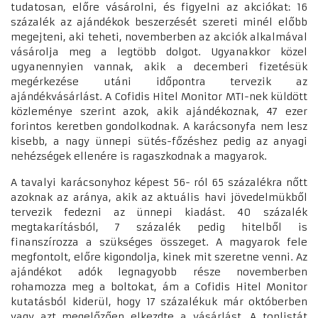
tudatosan, előre vásárolni, és figyelni az akciókat: 16
százalék az ajándékok beszerzését szereti minél előbb
megejteni, aki teheti, novemberben az akciók alkalmával
vásárolja meg a legtöbb dolgot. Ugyanakkor közel
ugyanennyien vannak, akik a decemberi fizetésük
megérkezése utáni időpontra tervezik az
ajándékvásárlást. A Cofidis Hitel Monitor MTI-nek küldött
közleménye szerint azok, akik ajándékoznak, 47 ezer
forintos keretben gondolkodnak. A karácsonyfa nem lesz
kisebb, a nagy ünnepi sütés-főzéshez pedig az anyagi
nehézségek ellenére is ragaszkodnak a magyarok.
A tavalyi karácsonyhoz képest 56- ról 65 százalékra nőtt
azoknak az aránya, akik az aktuális havi jövedelmükből
tervezik fedezni az ünnepi kiadást. 40 százalék
megtakarításból, 7 százalék pedig hitelből is
finanszírozza a szükséges összeget. A magyarok fele
megfontolt, előre kigondolja, kinek mit szeretne venni. Az
ajándékot adók legnagyobb része novemberben
rohamozza meg a boltokat, ám a Cofidis Hitel Monitor
kutatásból kiderül, hogy 17 százalékuk már októberben
vagy azt megelőzően elkezdte a vásárlást. A toplistát