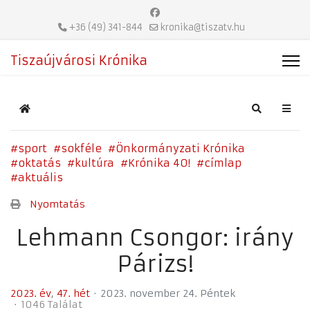
+36 (49) 341-844
kronika@tiszatv.hu
Tiszaújvárosi Krónika
Home
Search
sport
sokféle
Önkormányzati Krónika
oktatás
kultúra
Krónika 40!
címlap
aktuális
Nyomtatás
Lehmann Csongor: irány
Párizs!
2023. év
47. hét
2023. november 24. Péntek
1046 Találat