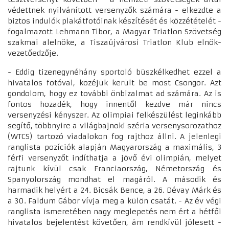
védettnek nyilvánított versenyzők számára - elkezdte a
biztos indulók plakátfotóinak készítését és közzétételét -
fogalmazott Lehmann Tibor, a Magyar Triatlon Szövetség
szakmai alelnöke, a Tiszaújvárosi Triatlon Klub elnök-
vezetőedzője.
- Eddig tizenegynéhány sportoló büszkélkedhet ezzel a
hivatalos fotóval, közéjük került be most Csongor. Azt
gondolom, hogy ez további önbizalmat ad számára. Az is
fontos hozadék, hogy innentől kezdve már nincs
versenyzési kényszer. Az olimpiai felkészülést leginkább
segítő, többnyire a világbajnoki széria versenysorozathoz
(WTCS) tartozó viadalokon fog rajthoz állni. A jelenlegi
ranglista pozíciók alapján Magyarország a maximális, 3
férfi versenyzőt indíthatja a jövő évi olimpián, melyet
rajtunk kívül csak Franciaország, Németország és
Spanyolország mondhat el magáról. A második és
harmadik helyért a 24. Bicsák Bence, a 26. Dévay Márk és
a 30. Faldum Gábor vívja meg a külön csatát. - Az év végi
ranglista ismeretében nagy meglepetés nem ért a hétfői
hivatalos bejelentést követően, ám rendkívül jólesett -