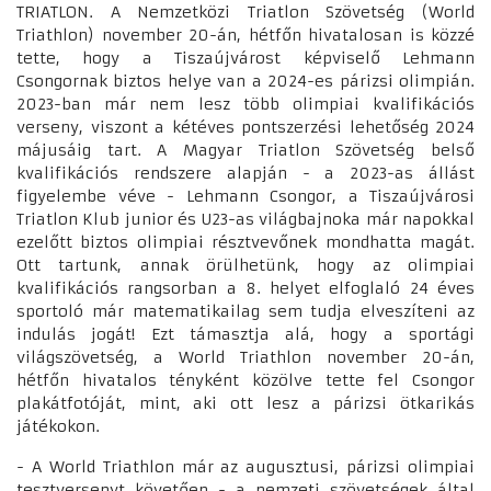
TRIATLON. A Nemzetközi Triatlon Szövetség (World
Triathlon) november 20-án, hétfőn hivatalosan is közzé
tette, hogy a Tiszaújvárost képviselő Lehmann
Csongornak biztos helye van a 2024-es párizsi olimpián.
2023-ban már nem lesz több olimpiai kvalifikációs
verseny, viszont a kétéves pontszerzési lehetőség 2024
májusáig tart. A Magyar Triatlon Szövetség belső
kvalifikációs rendszere alapján - a 2023-as állást
figyelembe véve - Lehmann Csongor, a Tiszaújvárosi
Triatlon Klub junior és U23-as világbajnoka már napokkal
ezelőtt biztos olimpiai résztvevőnek mondhatta magát.
Ott tartunk, annak örülhetünk, hogy az olimpiai
kvalifikációs rangsorban a 8. helyet elfoglaló 24 éves
sportoló már matematikailag sem tudja elveszíteni az
indulás jogát! Ezt támasztja alá, hogy a sportági
világszövetség, a World Triathlon november 20-án,
hétfőn hivatalos tényként közölve tette fel Csongor
plakátfotóját, mint, aki ott lesz a párizsi ötkarikás
játékokon.
- A World Triathlon már az augusztusi, párizsi olimpiai
tesztversenyt követően - a nemzeti szövetségek által