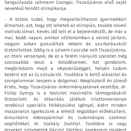
hangsúlyozta Lehmann Csongor, Tiszaújváros első saját
nevelésű felnőtt olimpikonja.
- A biztos tudat, hogy megvalósíthatom gyermekkori
álmomat, azt, hogy ott lehetek az olimpián, tovább növeli
motivációmat. Kevés idő telt el a bejelentéstől, de már a
mai, keddi napon, amikor otthonomban a várost jártam,
nagyon sokan gratuláltak nekem és szurkolásukról
biztosítottak. Eddig is a szívem csücske volt Tiszaújváros,
az itteni versenyek, de ez a felém irányuló szeretet még
szorosabbá teszi a kötödésemet. Azt gondolom,
megbirkózom majd a népszerűséggel, helyén tudom
kezelni ezt az új szituációt. Továbbra is kellő alázattal és
szorgalommal teszem a dolgomat. Megtisztelő és jóleső
érzés, hogy Tiszaújváros önkormányzatának vezetője, dr.
Fülöp György is a testület maximális támogatásáról
biztosított. Az ötkarikás játékok triatlonversenye
rendkívül speciális felkészülést igényel, ezért minden
mozzanatot igyekszünk a lehető legjobban előkészíteni,
kimunkálni édesapámmal és tudományos szakmai
segítőnkkel, dr. Szakály Zsolttal. Továbbra is nagy
terveket szövögetek Párizst illetően, igyekszem mindent