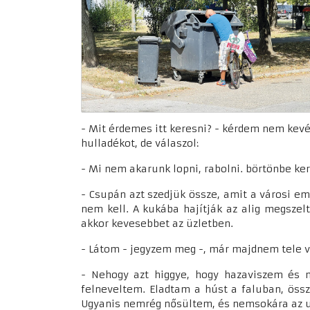
- Mit érdemes itt keresni? - kérdem nem kevé
hulladékot, de válaszol:
- Mi nem akarunk lopni, rabolni. börtönbe ke
- Csupán azt szedjük össze, amit a városi e
nem kell. A kukába hajítják az alig megszel
akkor kevesebbet az üzletben.
- Látom - jegyzem meg -, már majdnem tele v
- Nehogy azt higgye, hogy hazaviszem és m
felneveltem. Eladtam a húst a faluban, össz
Ugyanis nemrég nősültem, és nemsokára az ut