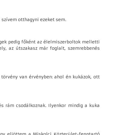
s szívem otthagyni ezeket sem.
egek pedig főként az élelmiszerboltok melletti
ely, az útszakasz már foglalt, szemrebbenés
törvény van érvényben: ahol én kukázok, ott
és rám csodálkoznak. Ilyenkor mindig a kuka
y eljöttem a Miskolci Közterület-fenntartó