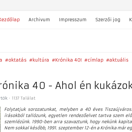
Kezdőlap
Archivum
Impresszum
Szerzői jog
K
a
oktatás
kultúra
Krónika 40!
címlap
aktuális
rónika 40 - Ahol én kukázo
rtök
1137 Találat
Folytatjuk sorozatunkat, melyben a 40 éves Tiszaújváro
írásokból tallózunk, egyetlen rendezőelvet tartva szem el
szemlézünk. 1990-ben arra szavaztunk, hogy nekünk kapital
Nem sokkal később, 1991. szeptember 12-én a Krónika már egy 