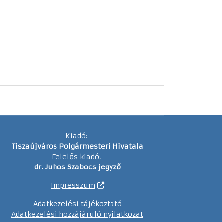
Kiadó:
Tiszaújváros Polgármesteri Hivatala
Felelős kiadó:
dr. Juhos Szabocs jegyző
Impresszum
Adatkezelési tájékoztató
Adatkezelési hozzájáruló nyilatkozat