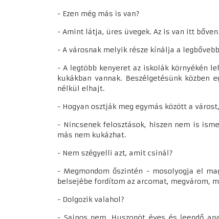
- Ezen még más is van?
- Amint látja, üres üvegek. Az is van itt bőv
- A városnak melyik része kínálja a legbőveb
- A legtöbb kenyeret az iskolák környékén leh
kukákban vannak. Beszélgetésünk közben egy
nélkül elhajt.
- Hogyan osztják meg egymás között a várost
- Nincsenek felosztások, hiszen nem is ism
más nem kukázhat.
- Nem szégyelli azt, amit csinál?
- Megmondom őszintén - mosolyogja el magát
belsejébe fordítom az arcomat, megvárom, m
- Dolgozik valahol?
- Sajnos nem. Huszonöt éves és leendő apa