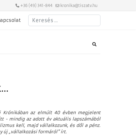
+36 (49) 341-844
kronika@tiszatv.hu
Keresés
apcsolat
Search
k…
si Krónikában az elmúlt 40 évben megjelent
őtt - mindig az adott év aktuális lapszámából
izmus kell, majd vállalkozunk, és dől a pénz.
új „vállalkozási formáról" írt.