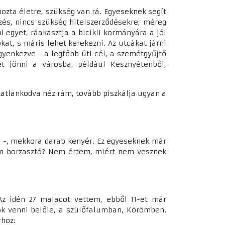
hozta életre, szükség van rá. Egyeseknek segít
és, nincs szükség hitelszerződésekre, méreg
 egyet, ráakasztja a bicikli kormányára a jól
at, s máris lehet kerekezni. Az utcákat járni
yenkezve - a legfőbb úti cél, a szemétgyűjtő
et jönni a városba, például Kesznyétenből,
tatlankodva néz rám, tovább piszkálja ugyan a
a -, mekkora darab kenyér. Ez egyeseknek már
 nem borzasztó? Nem értem, miért nem vesznek
Az idén 27 malacot vettem, ebből 11-et már
gok venni belőle, a szülőfalumban, Körömben.
rhoz: