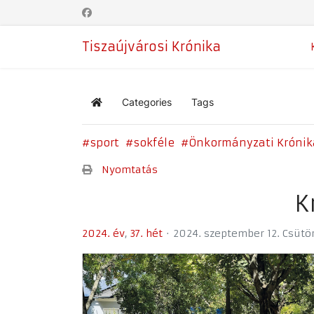
Tiszaújvárosi Krónika
Categories
Tags
Home
sport
sokféle
Önkormányzati Krónik
Nyomtatás
K
2024. év
37. hét
2024. szeptember 12. Csütö