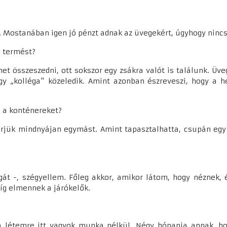
en. Mostanában igen jó pénzt adnak az üvegekért, úgyhogy ninc
b termést?
et összeszedni, ott sokszor egy zsákra valót is találunk. Üv
 „kolléga" közeledik. Amint azonban észreveszi, hogy a h
, a konténereket?
erjük mindnyájan egymást. Amint tapasztalhatta, csupán egy 
 -, szégyellem. Főleg akkor, amikor látom, hogy néznek, 
íg elmennek a járókelők.
 létemre itt vagyok munka nélkül. Négy hónapja annak, hog