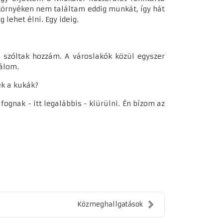
a környéken nem találtam eddig munkát, így hát
lehet élni. Egy ideig.
 szóltak hozzám. A városlakók közül egyszer
bálom.
ek a kukák?
gnak - itt legalábbis - kiürülni. Én bízom az
Közmeghallgatások