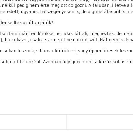
 E nélkül pedig nem érte meg ott dolgozni. A faluban, illetve 
redett, ugyanis, ha szegényesen is, de a guberálásból is meg 
elenkedtek az úton járók?
koztam már rendőrökkel is, akik láttak, megnéztek, de nem
j, ha kukázol, csak a szemetet ne dobáld szét. Hát nem is do
on sokan lesznek, s hamar kiürülnek, vagy éppen üresek leszn
sebb jut fejenként. Azonban úgy gondolom, a kukák sohasem fo