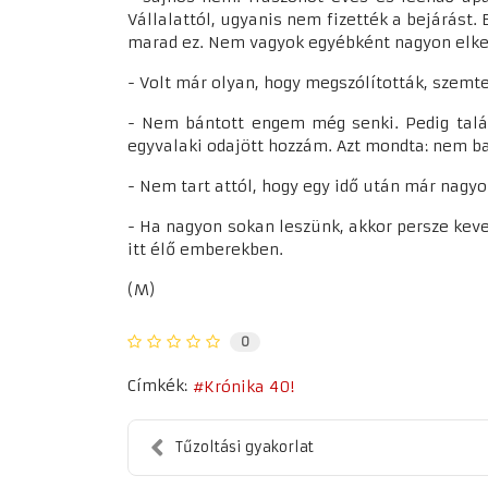
Vállalattól, ugyanis nem fizették a bejárást.
marad ez. Nem vagyok egyébként nagyon elkese
- Volt már olyan, hogy megszólították, szemt
- Nem bántott engem még senki. Pedig talál
egyvalaki odajött hozzám. Azt mondta: nem ba
- Nem tart attól, hogy egy idő után már nagy
- Ha nagyon sokan leszünk, akkor persze keve
itt élő emberekben.
(M)
0
Címkék:
Krónika 40!
Tűzoltási gyakorlat