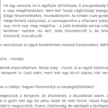
Ha úgy vesszük, ez is egyfajta vállalkozás. A piacgazdaság 
a napi megélhetésben. Nem kell hozzá cégbírósági bejegyz
drága felszerelésekre, munkakönyvre. Az ember csak gondol
megerősített szatyrokat, a csomagtartóra a viharvert zsákok
nap, mint nap, meg-megállva - a jobb érzésűek persze szég
konténer mellett. Ha kell, több kilométerről is be leh
Körömről, Kiscsécsről.
s naivitással az egyik konténerben matató fiatalembert. Mél
rülni - mondja.
mberek elpocsékolnak. Nézze meg - mutat rá az egyik halomr
t kenyeret is. Csak azért, mert már egy kicsit száraz. Hát
an a zsákja. Hogyan hasznosítja az összegyűjtötteket?
egesszük a kenyeret. Az állatoknak, a disznóknak adom. 
e is gyűlt már egy kis pénz, közel 60 ezer forint. Házat fo
ód is megszületik. Érzem, illetlenség, de odalépek a kerékpá