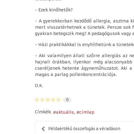
- Ezek kinőhetők?
- A gyerekkorban kezdődő allergia, asztma ki
mert visszatérhetnek a tünetek. Persze sok f
gyakran betegszik meg? A pedagógusok vagy a
- Házi praktikákkal is enyhíthetünk a tünete
- Aki valamilyen állati szőrre allergiás az 
hajnali órákban, ilyenkor még alacsonyabb
cseréljenek hetente ágyneműhuzatot. Aki a p
magas a parlag pollenkoncentrációja.
O.K.
0
Címkék:
aktuális
címlap
Példaértékű összefogás a véradáson