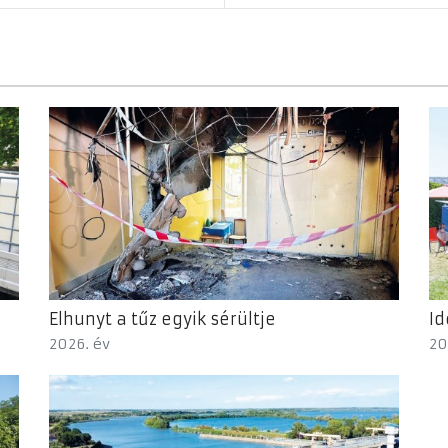
Elhunyt a tűz egyik sérültje
Id
2026. év
20