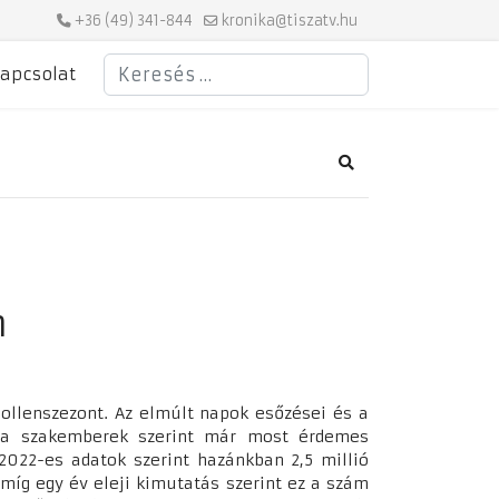
+36 (49) 341-844
kronika@tiszatv.hu
Keresés
apcsolat
Search
n
ollenszezont. Az elmúlt napok esőzései és a
e a szakemberek szerint már most érdemes
 2022-es adatok szerint hazánkban 2,5 millió
íg egy év eleji kimutatás szerint ez a szám