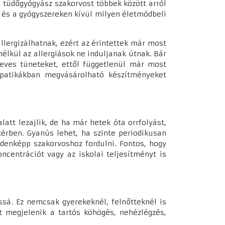
, tüdőgyógyász szakorvost többek között arról
e és a gyógyszereken kívül milyen életmódbeli
allergizálhatnak, ezért az érintettek már most
élkül az allergiások ne induljanak útnak. Bár
ves tüneteket, ettől függetlenül már most
 patikákban megvásárolható készítményeket
tt lezajlik, de ha már hetek óta orrfolyást,
térben. Gyanús lehet, ha szinte periodikusan
denképp szakorvoshoz fordulni. Fontos, hogy
ncentrációt vagy az iskolai teljesítményt is
ssá. Ez nemcsak gyerekeknél, felnőtteknél is
t megjelenik a tartós köhögés, nehézlégzés,