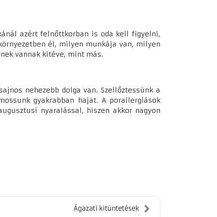
nál azért felnőttkorban is oda kell figyelni,
n környezetben él, milyen munkája van, milyen
snek vannak kitéve, mint más.
k sajnos nehezebb dolga van. Szellőztessünk a
mossunk gyakrabban hajat. A porallergiások
 augusztusi nyaralással, hiszen akkor nagyon
Ágazati kitüntetések