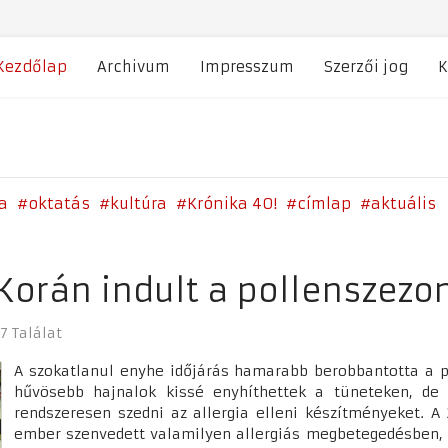
Kezdőlap
Archivum
Impresszum
Szerzői jog
K
a
oktatás
kultúra
Krónika 40!
címlap
aktuális
Korán indult a pollenszezo
7 Találat
A szokatlanul enyhe időjárás hamarabb berobbantotta a p
hűvösebb hajnalok kissé enyhíthettek a tüneteken, d
rendszeresen szedni az allergia elleni készítményeket. A
ember szenvedett valamilyen allergiás megbetegedésben, m