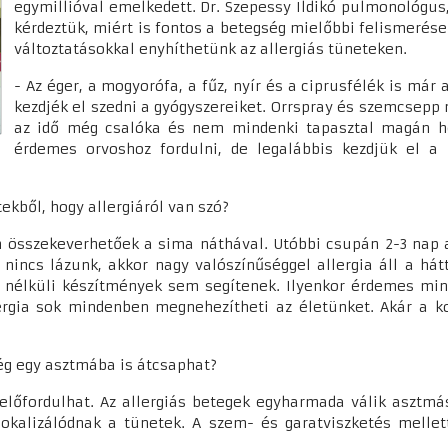
egymillióval emelkedett. Dr. Szepessy Ildikó pulmonológus
kérdeztük, miért is fontos a betegség mielőbbi felismerés
változtatásokkal enyhíthetünk az allergiás tüneteken.
- Az éger, a mogyorófa, a fűz, nyír és a ciprusfélék is már 
kezdjék el szedni a gyógyszereiket. Orrspray és szemcsepp n
az idő még csalóka és nem mindenki tapasztal magán he
érdemes orvoshoz fordulni, de legalábbis kezdjük el a
ekből, hogy allergiáról van szó?
 összekeverhetőek a sima náthával. Utóbbi csupán 2-3 nap ala
 nincs lázunk, akkor nagy valószínűséggel allergia áll a hát
y nélküli készítmények sem segítenek. Ilyenkor érdemes min
ergia sok mindenben megnehezítheti az életünket. Akár a ko
még egy asztmába is átcsaphat?
előfordulhat. Az allergiás betegek egyharmada válik asztmá
lokalizálódnak a tünetek. A szem- és garatviszketés mellet