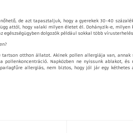
nőhető, de azt tapasztaljuk, hogy a gyerekek 30-40 százaléká
ügg attól, hogy valaki milyen életet él. Dohányzik-e, milye
z egészségügyben dolgozók például sokkal több vírusterhelé
ken?
ne tartson otthon állatot. Akinek pollen allergiája van, anna
 a pollenkoncentráció. Napközben ne nyissunk ablakot, és 
arlagfűre allergiás, nem biztos, hogy jól jár egy kéthetes