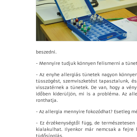
beszedni.
- Mennyire tudjuk könnyen felismerni a tünet
- Az enyhe allergiás tünetek nagyon könnyen
tüsszögést, szemviszketést tapasztalunk, és
visszatérnek a tünetek. De van, hogy a vén
időben kiderüljön, mi is a probléma. Az all
ronthatja.
- Az allergia mennyire fokozódhat? Esetleg 
- Ez érzékenységtől függ, de természetesen 
kialakulhat. Ilyenkor már nemcsak a fejre 
tüdősípolás.