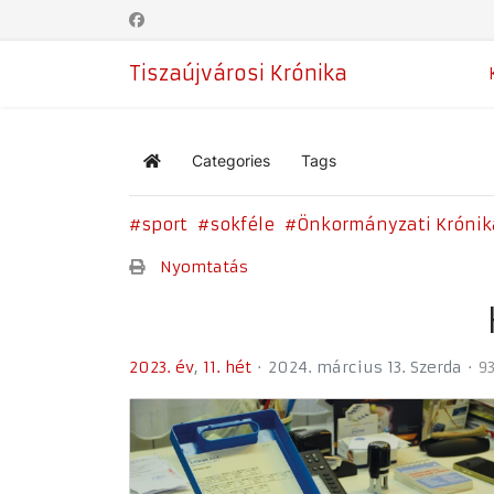
Tiszaújvárosi Krónika
Categories
Tags
Home
sport
sokféle
Önkormányzati Krónik
Nyomtatás
2023. év
11. hét
2024. március 13. Szerda
93