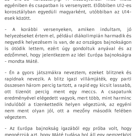
egyéniben és csapatban is versenyzett. Előbbiben U12-es
korosztályban egyedüli magyarként, utóbbiban az U14-
esek között.
- A korábbi versenyeken, amiken indultam, jó
helyezéseket értem el, például diákolimpián harmadik és
negyedik helyezésem is van, de az országos bajnokságon
is ötödik lettem, ezért úgy gondoltuk anyával és az
edzőmmel, hogy jelentkezem az idei Európa bajnokságra
- mondta Máté.
- Én a gyors játszmákra neveztem, ezeket blitznek és
rapidnak nevezik. A blitz igazi villámjáték, egy parti
összesen három percig tartott, a rapid egy kicsit lassabb,
ott tizenöt percig ment egy meccs. A csapatunk
eredményével elégedett vagyok, mert több, mint harminc
indulóból a tizenkettedik helyen végeztünk, az egyéni
nem ment olyan jól, ott a mezőny második felében
végeztem.
- Az Európa bajnokság igazából egy próba volt, hogy
megnézzük azt, hogy Máté tudása hol áll egy nemzetközi