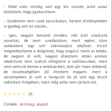
- Ebéd után mindig volt egy kis szünet, amit azzal
töltöttem, hogy gyakoroltam.
- Gondolom nem csak tanulásban, hanem élményekben
is gazdag volt az utazás…
- Igen, nagyon tetszett minden. Hét órát utaztunk
vonattal, de nem unatkoztam, mert egész úton
sakkoztam egy szír származású edzővel. Kicsit
megnehezítette a dolgomat, hogy angolul ment az edzés,
de nagyon jó volt, nagyon élveztem. Aztán amikor
odaértünk nem tudtuk elfoglalni a szállásunkat, mert
nem voltunk benne a rendszerben. Volt pár ilyen zökkenő,
de összességében jól éreztem magam, mert a
versenyeken jó volt a hangulat és jó volt egy kicsit
szétnézni Prágában, mert még soha nem jártam ott.
0
Címkék:
címlap
sport