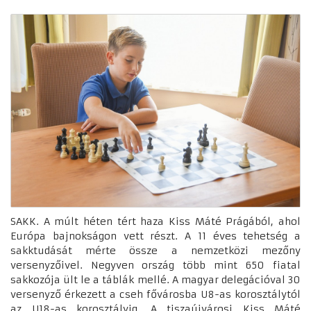
SAKK. A múlt héten tért haza Kiss Máté Prágából, ahol
Európa bajnokságon vett részt. A 11 éves tehetség a
sakktudását mérte össze a nemzetközi mezőny
versenyzőivel. Negyven ország több mint 650 fiatal
sakkozója ült le a táblák mellé. A magyar delegációval 30
versenyző érkezett a cseh fővárosba U8-as korosztálytól
az U18-as korosztályig. A tiszaújvárosi Kiss Máté