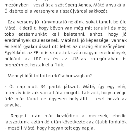
mezőnyben - veszi át a szót Sperg Ágnes, Máté anyukája.
Ő kísérte el a versenyre a tiszaújvárosi sakkozót.
- Ez a verseny jó iránymutató nekünk, sokat tanult belőle
Máté. Kiderült, hogy bőven van még mit tanulni és még
több edzésmunkát kell beletenni, ahhoz, hogy jó
eredmények szülessenek. Máténak jó képességei vannak
és kellő gyakorlással ott lehet az ország élmezőnyében.
Egyébként az EB-n is születtek szép magyar eredmények,
például az U10-es és az U18-as kategóriában is
bronzérmet hoztak el a fiúk.
- Mennyi időt töltöttetek Csehországban?
- Öt nap alatt 34 partit játszott Máté, így egy elég
intenzív időszak van a háta mögött. Látszott, hogy a vége
felé már fárad, de ügyesen helytállt - teszi hozzá az
anyuka.
- Reggeli után már kezdődtek a meccsek, ebédig
játszottunk, aztán délután következtek az újabb fordulók
- meséli Máté, hogy hogyan telt egy napja.