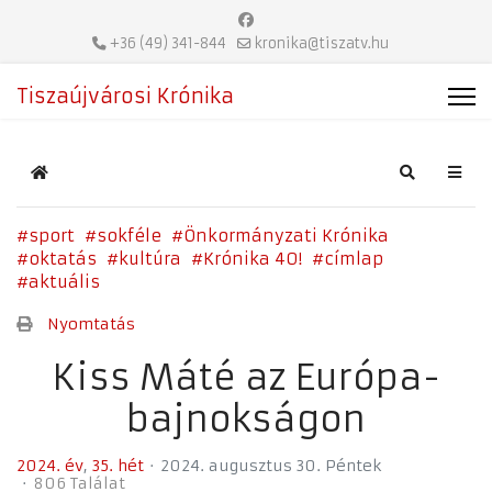
+36 (49) 341-844
kronika@tiszatv.hu
Tiszaújvárosi Krónika
Home
Search
sport
sokféle
Önkormányzati Krónika
oktatás
kultúra
Krónika 40!
címlap
aktuális
Nyomtatás
Kiss Máté az Európa-
bajnokságon
2024. év
35. hét
2024. augusztus 30. Péntek
806 Találat