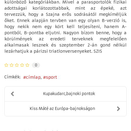
különböző kategóriákban. Mivel a parasportolók fizikai
adottságai korlátozottabbak, mint az épeké, azt
tervezzük, hogy a Szajna erős sodrásától megkíméljük
őket. Ennek alapján tervben van egy olyan B-verzió is,
hogy nekik nem egy kört kell teljesíteni, hanem A-
pontból, B-pontba eljutni. Nagyon bízom benne, hogy a
körülmények az eredeti terveknek megfelelően
alkalmasak lesznek és szeptember 2-án gond nélkül
lezárhatjuk a párizsi triatlonversenyeket. SZIS
0
Címkék:
címlap
sport
Kupakudarc,bajnoki pontok
Kiss Máté az Európa-bajnokságon