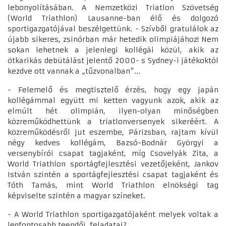
lebonyolításában. A Nemzetközi Triatlon Szövetség
(World Triathlon) Lausanne-ban élő és dolgozó
sportigazgatójával beszélgettünk. - Szívből gratulálok az
újabb sikeres, zsinórban már hetedik olimpiájához! Nem
sokan lehetnek a jelenlegi kollégái közül, akik az
ötkarikás debütálást jelentő 2000- s Sydney-i játékoktól
kezdve ott vannak a „tűzvonalban"...
- Felemelő és megtisztelő érzés, hogy egy japán
kollégámmal együtt mi ketten vagyunk azok, akik az
elmúlt hét olimpián, ilyen-olyan minőségben
közreműködhettünk a triatlonversenyek sikeréért. A
közreműködésről jut eszembe, Párizsban, rajtam kívül
négy kedves kollégám, Bazsó-Bodnár Györgyi a
versenybírói csapat tagjaként, míg Csovelyák Zita, a
World Triathlon sportágfejlesztési vezetőjeként, Jankov
István szintén a sportágfejlesztési csapat tagjaként és
Tóth Tamás, mint World Triathlon elnökségi tag
képviselte szintén a magyar színeket.
- A World Triathlon sportigazgatójaként melyek voltak a
legfontosabb teendői, feladatai?