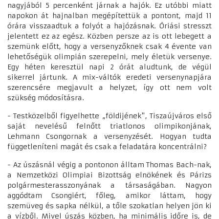
nagyjából 5 percenként járnak a hajók. Ez utóbbi miatt
napokon át hajnalban megépítettük a pontont, majd 11
órára visszaadtuk a folyót a hajózásnak. Óriási stresszt
jelentett ez az egész. Közben persze az is ott lebegett a
szemünk előtt, hogy a versenyzőknek csak 4 évente van
lehetőségük olimpián szerepelni, mely életük versenye.
Egy héten keresztül napi 2 órát aludtunk, de végül
sikerrel jártunk. A mix-váltók eredeti versenynapjára
szerencsére megjavult a helyzet, így ott nem volt
szükség módosításra.
- Testközelből figyelhette „földijének", Tiszaújváros első
saját nevelésű felnőtt triatlonos olimpikonjának,
Lehmann Csongornak a versenyzését. Hogyan tudta
függetleníteni magát és csak a feladatára koncentrálni?
- Az úszásnál végig a pontonon álltam Thomas Bach-nak,
a Nemzetközi Olimpiai Bizottság elnökének és Párizs
polgármesterasszonyának a társaságában. Nagyon
aggódtam Csongiért, főleg, amikor láttam, hogy
szemüveg és sapka nélkül, a tőle szokatlan helyen jön ki
a vízből. Mivel úszás közben, ha minimális időre is, de