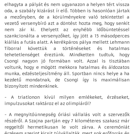
elhagyta a pályát és nem ugyanazon a helyen tért vissza
oda, a szabály kizárást ír elő. Többen is hasonlóan jártak
a mezőnyben, de a körülményekre való tekintettel a
vezető versenybíró azt a döntést hozta meg, hogy senkit
nem zár ki. Ehelyett az enyhébb időbüntetéssel
szankcionálta a versenyzőket, így jött a 15 másodperces
kiállás a futás alatt. A kerékpáros pálya mellett Lehmann
Tiborral követtük a történéseket és hatalmas
tehetetlenséget éreztünk. Mindketten tudtuk, hogy
Csongi nagyon jó formában volt. Azzal is tisztában
voltunk, hogy e mögött mekkora hatalmas és áldozatos
munka, edzésteljesítmény áll. Sportban nincs helye a ha
kezdetű mondatnak, de Csongi így is maximálisan
bizonyított mindenkinek.
- A triatlonon kívül milyen emlékeket, érzéseket,
impulzusokat raktároz el az olimpiáról?
- A megnyitóünnepség óriási vállalás volt a szervezők
részéről. A Szajna partján egy 7 kilométeres szakasz már
reggeltől hermetikusan le volt zárva. A ceremóniát
érzésem szerint kicsit túlvállalták, mert sok erőforrás és