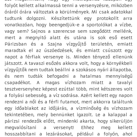
folyót kellett alkalmassá tenni a versenyzésre, miközben
óráról órára változtak a körülmények. Mi csak adatokkal
tudtunk dolgozni. Készítettünk egy protokollt arra
vonatkozóan, hogy beengedjük-e a sportolókat a vízbe,
vagy sem? Sajnos a szerencse sem szegődött mellénk,
mert a megnyitó alatt és utána is sok eső esett
Párizsban és a Szajna vízgyűjtő területén, emiatt
maradtak el az úszóedzések, és emiatt csúszott egy
napot a férfiak versenye is. Minden tényező ellenünk
játszott. A tavaszi esőzés akkora volt, hogy a környékbeli
vízgyűjtők nem tudtak beállni a szokásos nyári állapotba,
és nem tudták befogadni a hatalmas mennyiségű
csapadékot. A magas vízhozam miatt a tavalyi
tesztversenyhez képest ezúttal több, mint kétszeres volt
a folyási sebesség, a víz sodrása. Azért kellett egy napon
rendezni a női és a férfi futamot, mert akkorra találtunk
egy időablakot az időjárás, a vízminőség és vízhozam
tekintetében, mely bennünket igazolt. Le a kalappal a
párizsi rendezők előtt, mindenki akarta, hogy sikerüljön
megvalósítani a versenyt! Ehhez meg kellett
hosszabbítani a lezárásokat, például a folyón, ahol