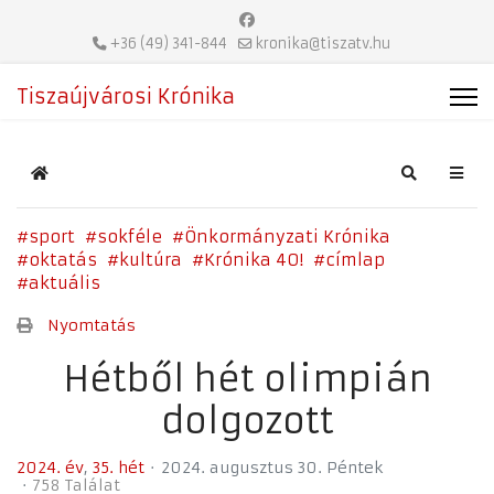
+36 (49) 341-844
kronika@tiszatv.hu
Tiszaújvárosi Krónika
Home
Search
sport
sokféle
Önkormányzati Krónika
oktatás
kultúra
Krónika 40!
címlap
aktuális
Nyomtatás
Hétből hét olimpián
dolgozott
2024. év
35. hét
2024. augusztus 30. Péntek
758 Találat