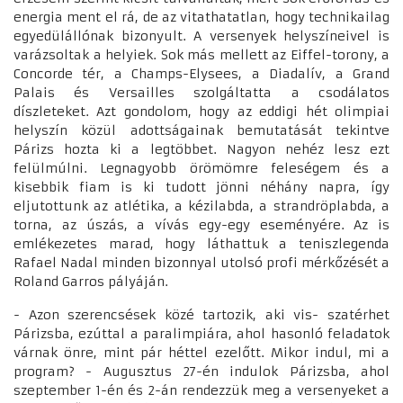
energia ment el rá, de az vitathatatlan, hogy technikailag
egyedülállónak bizonyult. A versenyek helyszíneivel is
varázsoltak a helyiek. Sok más mellett az Eiffel-torony, a
Concorde tér, a Champs-Elysees, a Diadalív, a Grand
Palais és Versailles szolgáltatta a csodálatos
díszleteket. Azt gondolom, hogy az eddigi hét olimpiai
helyszín közül adottságainak bemutatását tekintve
Párizs hozta ki a legtöbbet. Nagyon nehéz lesz ezt
felülmúlni. Legnagyobb örömömre feleségem és a
kisebbik fiam is ki tudott jönni néhány napra, így
eljutottunk az atlétika, a kézilabda, a strandröplabda, a
torna, az úszás, a vívás egy-egy eseményére. Az is
emlékezetes marad, hogy láthattuk a teniszlegenda
Rafael Nadal minden bizonnyal utolsó profi mérkőzését a
Roland Garros pályáján.
- Azon szerencsések közé tartozik, aki vis- szatérhet
Párizsba, ezúttal a paralimpiára, ahol hasonló feladatok
várnak önre, mint pár héttel ezelőtt. Mikor indul, mi a
program? - Augusztus 27-én indulok Párizsba, ahol
szeptember 1-én és 2-án rendezzük meg a versenyeket a