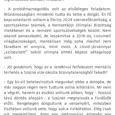
- A problémamegoldás volt az elsődleges feladatom.
Általánosságban mindenki tudta és tette a dolgát. Én fő
kapcsolattartó voltam a Párizs 2024 szervezőbizottság, a
sportszakmai teamek, a Nemzetközi Olimpiai Bizottság
illetékesei és a nemzeti sportszövetségek között. Nem
akarok panaszkodni, de leszámítva a 2016-os, cozumeli
világbajnokságot, mentálisan még soha máshol nem
fáradtam el annyira, mint most. A covid-járvánnyal
„színesített" tokiói olimpia ehhez képest sétagalopp
volt.
- Jól gondolom, hogy ez a rendkívül felfokozott mentális
terhelés a Szajna vize okozta bizonytalanságból fakadt?
- Egy kicsit belelavíroztuk magunkat ebbe a dologba, de
már nagyon régen nem tudtunk volna kihátrálni. Mi nem
a végcél, hanem az eszköz voltunk abban, hogy - hosszú
távú döntés alapján - a Szajnát megnyissák a fürdőzők
előtt. Rengetegen dolgoztunk a versenyért, miközben
tisztában voltunk vele, hogy sok a rizikófaktor. Elég csak
azt megemlíteni, hogy egy metropolisz közepén egy