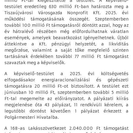
millió Ft-tal kiegészítette a testület. A képviselő-
testület eredetileg 630 millió Ft-ban határozta meg a
Tiszaújvárosi Városgazda Nonprofit Kft. 2025. évi
működési támogatásának összegét. Szeptemberben
további 100 millió Ft támogatásról döntött azzal, hogy az
év hátralévő részében még előfordulhatnak váratlan
események, amelyek beavatkozást igényelhetnek. Újból
áttekintve a Kft. pénzügyi helyzetét, a likviditás
megőrzése, valamint a saját tőke megfelelő szinten
tartásának érdekében további 77 millió Ft támogatást
szavaztak meg a képviselők.
A képviselő-testület a 2025. évi költségvetés
elfogadásakor energiaracionalizálási és gépészeti
támogatásra 20 millió Ft-ot biztosított. A testület ezt
júniusban 10 millió Ft, szeptemberben további 5 millió
Ft-tal megemelte az előirányzatot. A pályázati kiírás
megjelenése óta 43 pályázat, 11 rendkívüli kérelem, a
legutóbbi döntést követően 1 pályázat érkezett a
Polgármesteri Hivatalba.
A 168-as Lakásszövetkezet 2.040.000 Ft támogatást