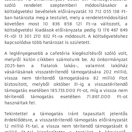
szóló rendelet szeptemberi módosításakor a
költségvetési bevételek előirányzatát 10 712 055 138 Ft-
ban határozta meg a testület, mely a rendeletmódosítást
követően most 10 836 858 121 Ft-ra változott, a
költségvetési kiadások előirányzata pedig 13 176 467 649
Ft-ról 13 301 270 632 Ft-ra módosult. A költségvetéshez
kapcsolódva több határozat is született.
A leglényegesebb a cafetéria kiegészítésről szóló volt,
melyről külön cikkben számolunk be. Az önkormányzat
2025-ben a fiatalok lakás-, valamint lakóház
vásárlásának visszatérítendő támogatására 202 millió,
vissza nem térítendő támogatására 82 millió Ftot
biztosított, melyből október 31-ig a visszatérítendő
támogatás esetében 185.733.000 Ft-ot, míg a vissza nem
térítendő támogatás esetében 71.867.000 Ft-ot
használtak fel.
Tekintettel a támogatás iránt tapasztalt jelentős
érdeklődésre, a visszatérítendő támogatás előirányzatát
12 millió Ft-tal, a vissza nem térítendő támogatásét 6