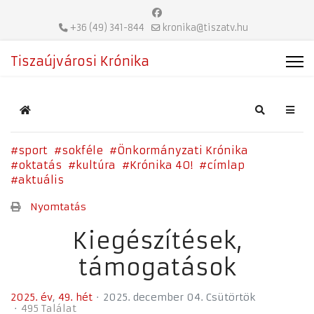
+36 (49) 341-844
kronika@tiszatv.hu
Tiszaújvárosi Krónika
Home
Search
sport
sokféle
Önkormányzati Krónika
oktatás
kultúra
Krónika 40!
címlap
aktuális
Nyomtatás
Kiegészítések,
támogatások
2025. év
49. hét
2025. december 04. Csütörtök
495 Találat