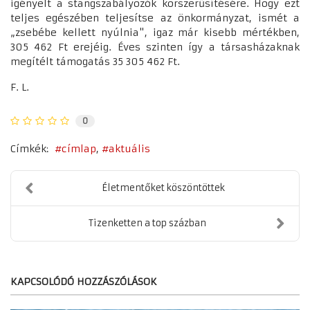
igényelt a stangszabályozók korszerűsítésére. Hogy ezt
teljes egészében teljesítse az önkormányzat, ismét a
„zsebébe kellett nyúlnia", igaz már kisebb mértékben,
305 462 Ft erejéig. Éves szinten így a társasházaknak
megítélt támogatás 35 305 462 Ft.
F. L.
0
Címkék:
címlap
aktuális
Életmentőket köszöntöttek
Tizenketten a top százban
KAPCSOLÓDÓ HOZZÁSZÓLÁSOK