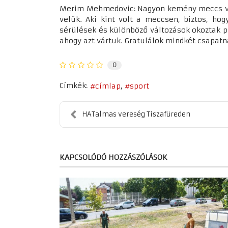
Merim Mehmedovic: Nagyon kemény meccs volt, 
velük. Aki kint volt a meccsen, biztos, ho
sérülések és különböző változások okoztak pr
ahogy azt vártuk. Gratulálok mindkét csapatn
0
Címkék:
címlap
sport
HATalmas vereség Tiszafüreden
KAPCSOLÓDÓ HOZZÁSZÓLÁSOK