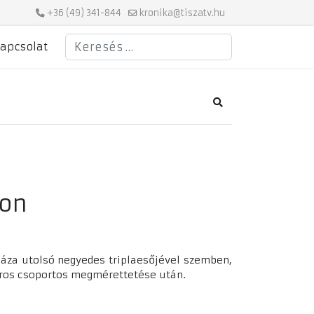
+36 (49) 341-844
kronika@tiszatv.hu
Keresés
apcsolat
Search
yon
áza utolsó negyedes triplaesőjével szemben,
Piros csoportos megmérettetése után.