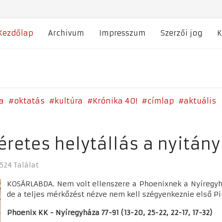
Kezdőlap
Archivum
Impresszum
Szerzői jog
K
a
oktatás
kultúra
Krónika 40!
címlap
aktuális
éretes helytállás a nyitán
524 Találat
KOSÁRLABDA. Nem volt ellenszere a Phoenixnek a Nyíregyh
de a teljes mérkőzést nézve nem kell szégyenkeznie első 
Phoenix KK - Nyíregyháza 77-91 (13-20, 25-22, 22-17, 17-32)