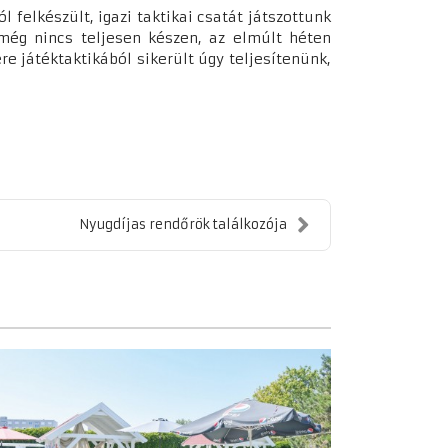
felkészült, igazi taktikai csatát játszottunk
 még nincs teljesen készen, az elmúlt héten
e játéktaktikából sikerült úgy teljesítenünk,
Nyugdíjas rendőrök találkozója