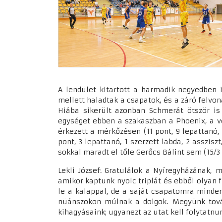
A lendület kitartott a harmadik negyedben i
mellett haladtak a csapatok, és a záró felvon
Hiába sikerült azonban Schmerát ötször is 
egységet ebben a szakaszban a Phoenix, a v
érkezett a mérkőzésen (11 pont, 9 lepattanó, 
pont, 3 lepattanó, 1 szerzett labda, 2 asszis
sokkal maradt el tőle Gerőcs Bálint sem (15/3 
Lekli József: Gratulálok a Nyíregyházának,
amikor kaptunk nyolc triplát és ebből olyan 
le a kalappal, de a saját csapatomra minden
nüánszokon múlnak a dolgok. Megyünk tová
kihagyásaink; ugyanezt az utat kell folytatn