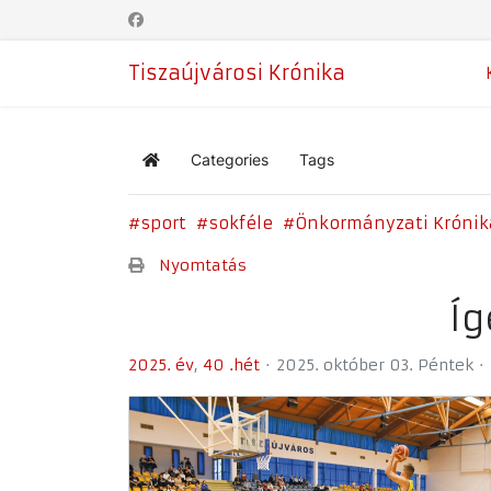
Tiszaújvárosi Krónika
Categories
Tags
Home
sport
sokféle
Önkormányzati Krónik
Nyomtatás
Íg
2025. év
40 .hét
2025. október 03. Péntek