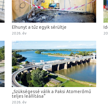
Elhunyt a tűz egyik sérültje
Id
2026. év
20
„Szükségessé válik a Paksi Atomerőmű
teljes leállítása”
2026. év