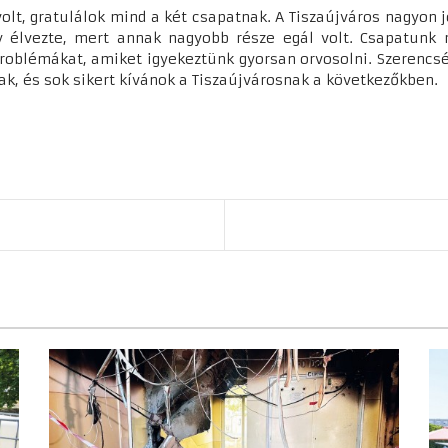
gratulálok mind a két csapatnak. A Tiszaújváros nagyon jól 
gy élvezte, mert annak nagyobb része egál volt. Csapatunk
oblémákat, amiket igyekeztünk gyorsan orvosolni. Szerencsér
ak, és sok sikert kívánok a Tiszaújvárosnak a következőkben.