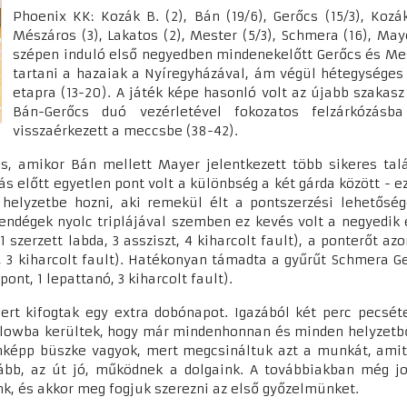
Phoenix KK: Kozák B. (2), Bán (19/6), Gerőcs (15/3), Kozák
Mészáros (3), Lakatos (2), Mester (5/3), Schmera (16), Mayer
szépen induló első negyedben mindenekelőtt Gerőcs és Mes
tartani a hazaiak a Nyíregyházával, ám végül hétegységes
etapra (13-20). A játék képe hasonló volt az újabb szakasz 
Bán-Gerőcs duó vezérletével fokozatos felzárkózás
visszaérkezett a meccsbe (38-42).
s, amikor Bán mellett Mayer jelentkezett több sikeres talál
ás előtt egyetlen pont volt a különbség a két gárda között - 
helyzetbe hozni, aki remekül élt a pontszerzési lehetősé
endégek nyolc triplájával szemben ez kevés volt a negyedik
1 szerzett labda, 3 assziszt, 4 kiharcolt fault), a ponterőt a
zt, 3 kiharcolt fault). Hatékonyan támadta a gyűrűt Schmera Ge
pont, 1 lepattanó, 3 kiharcolt fault).
 mert kifogtak egy extra dobónapot. Igazából két perc pecsé
flowba kerültek, hogy már mindenhonnan és minden helyzetből
képp büszke vagyok, mert megcsináltuk azt a munkát, amit k
bb, az út jó, működnek a dolgaink. A továbbiakban még jo
unk, és akkor meg fogjuk szerezni az első győzelmünket.