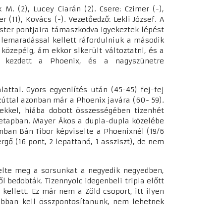
 M. (2), Lucey Ciarán (2). Csere: Czimer (-),
 (11), Kovács (-). Vezetőedző: Lekli József. A
ter pontjaira támaszkodva igyekeztek lépést
 lemaradással kellett ráfordulniuk a második
közepéig, ám ekkor sikerült változtatni, és a
ba kezdett a Phoenix, és a nagyszünetre
attal. Gyors egyenlítés után (45-45) fej-fej
ezúttal azonban már a Phoenix javára (60- 59).
gekkel, hiába dobott összességében tizenhét
 etapban. Mayer Ákos a dupla-dupla közelébe
zonban Bán Tibor képviselte a Phoenixnél (19/6
rgő (16 pont, 2 lepattanó, 1 assziszt), de nem
telte meg a sorsunkat a negyedik negyedben,
 bedobták. Tizennyolc idegenbeli tripla előtt
ellett. Ez már nem a Zöld csoport, itt ilyen
bban kell összpontosítanunk, nem lehetnek