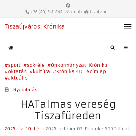
+36 (49) 341-844
kronika@tiszatv.hu
Tiszaújvárosi Krónika
Home
Search
sport
sokféle
Önkormányzati Krónika
oktatás
kultúra
Krónika 40!
címlap
aktuális
Nyomtatás
HATalmas vereség
Tiszafüreden
2025. év
40 .hét
2025. október 03. Péntek
509 Találat