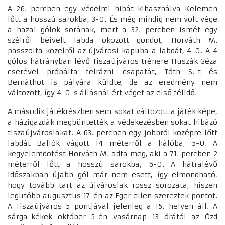
A 26. percben egy védelmi hibát kihasználva Kelemen
lőtt a hosszú sarokba, 3-0. És még mindig nem volt vége
a hazai gólok sorának, mert a 32. percben ismét egy
szélről beívelt labda okozott gondot, Horváth M.
passzolta közelről az újvárosi kapuba a labdát, 4-0. A 4
gólos hátrányban lévő Tiszaújváros trénere Huszák Géza
cserével próbálta felrázni csapatát, Tóth S.-t és
Bernáthot is pályára küldte, de az eredmény nem
változott, így 4-0-s állásnál ért véget az első félidő.
A második játékrészben sem sokat változott a játék képe,
a házigazdák megbüntették a védekezésben sokat hibázó
tiszaújvárosiakat. A 63. percben egy jobbról középre lőtt
labdát Ballók vágott 14 méterről a hálóba, 5-0. A
kegyelemdöfést Horváth M. adta meg, aki a 71. percben 2
méterről lőtt a hosszú sarokba, 6-0. A hátralévő
időszakban újabb gól már nem esett, így elmondható,
hogy tovább tart az újvárosiak rossz sorozata, hiszen
legutóbb augusztus 17-én az Eger ellen szereztek pontot.
A Tiszaújváros 5 pontjával jelenleg a 15. helyen áll. A
sárga-kékek október 5-én vasárnap 13 órától az Ózd