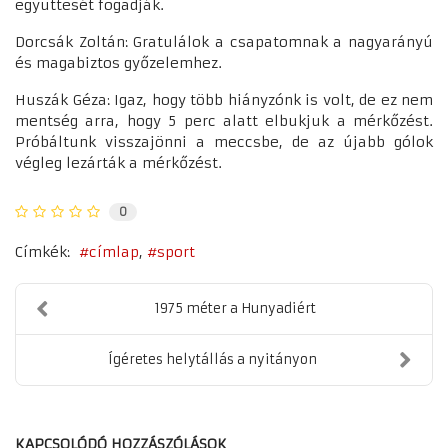
együttesét fogadják.
Dorcsák Zoltán: Gratulálok a csapatomnak a nagyarányú
és magabiztos győzelemhez.
Huszák Géza: Igaz, hogy több hiányzónk is volt, de ez nem
mentség arra, hogy 5 perc alatt elbukjuk a mérkőzést.
Próbáltunk visszajönni a meccsbe, de az újabb gólok
végleg lezárták a mérkőzést.
0
Címkék:
címlap
sport
1975 méter a Hunyadiért
Ígéretes helytállás a nyitányon
KAPCSOLÓDÓ HOZZÁSZÓLÁSOK