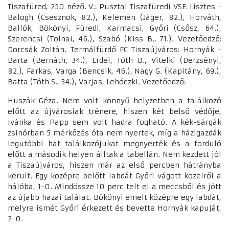
Tiszafüred, 250 néző. V.: Pusztai Tiszafüredi VSE: Lisztes -
Balogh (Csesznok, 82.), Kelemen (Jáger, 82.), Horváth,
Ballók, Bökönyi, Füredi, Karmacsi, Győri (Csősz, 64.),
Szerencsi (Tolnai, 46.), Szabó (Kiss B., 71.). Vezetőedző:
Dorcsák Zoltán. Termálfürdő FC Tiszaújváros: Hornyák -
Barta (Bernáth, 34.), Erdei, Tóth B., Vitelki (Derzsényi,
82.), Farkas, Varga (Bencsik, 46.), Nagy G. (Kapitány, 69.),
Batta (Tóth S., 34.), Varjas, Lehóczki. Vezetőedző:
Huszák Géza. Nem volt könnyű helyzetben a találkozó
előtt az újvárosiak trénere, hiszen két belső védője,
Ivánka és Papp sem volt hadra fogható. A kék-sárgák
zsinórban 5 mérkőzés óta nem nyertek, míg a házigazdák
legutóbbi hat találkozójukat megnyerték és a forduló
előtt a második helyen álltak a tabellán. Nem kezdett jól
a Tiszaújváros, hiszen már az első percben hátrányba
került. Egy középre belőtt labdát Győri vágott közelről a
hálóba, 1-0. Mindössze 10 perc telt el a meccsből és jött
az újabb hazai találat. Bökönyi emelt középre egy labdát,
melyre ismét Győri érkezett és bevette Hornyák kapuját,
2-0.