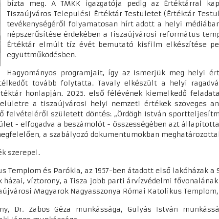
bízta meg. A TMKK igazgatója pedig az Értéktárral kap
Tiszaújváros Települési Értéktár Testületet (Értéktár Testü
tevékenységéről folyamatosan hírt adott a helyi médiában,
népszerűsítése érdekében a Tiszaújvárosi református temp
Értéktár elmúlt tíz évét bemutató kisfilm elkészítése p
együttműködésben.
Hagyományos programjait, így az Ismerjük meg helyi érték
élkedőt tovább folytatta. Tavaly elkészült a helyi ragad
éktár honlapján. 2025. első félévének kiemelkedő feladata 
elületre a tiszaújvárosi helyi nemzeti értékek szöveges an
ő felvételéről született döntés: „Ördögh István sportteljesí
ület - elfogadva a beszámolót - összességében azt állapított
 megfelelően, a szabályozó dokumentumokban meghatározottak 
ék szerepel.
us Templom és Parókia, az 1957-ben átadott első lakóházak a 
 házai, víztorony, a Tisza jobb parti árvízvédelmi fővonalának
szaújvárosi Magyarok Nagyasszonya Római Katolikus Templom
mény, Dr. Zabos Géza munkássága, Gulyás István munkássá