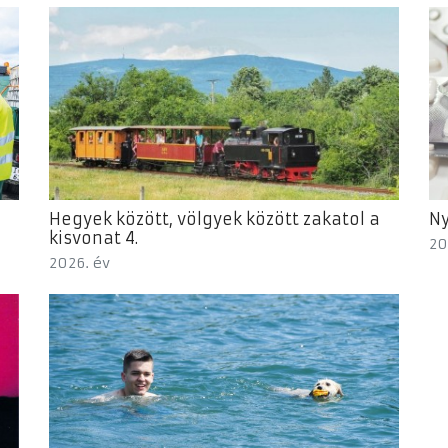
Hegyek között, völgyek között zakatol a
Ny
kisvonat 4.
20
2026. év