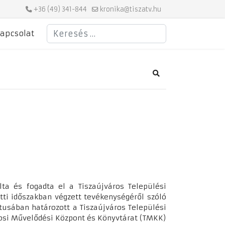
+36 (49) 341-844
kronika@tiszatv.hu
Keresés
apcsolat
Search
ta és fogadta el a Tiszaújváros Települési
ötti időszakban végzett tevékenységéről szóló
tusában határozott a Tiszaújváros Települési
rosi Művelődési Központ és Könyvtárat (TMKK)