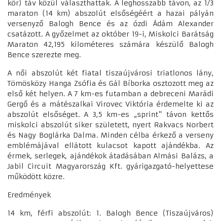
kör) táv közül választhattak. A leghosszabb távon, az 1/3
maraton (14 km) abszolút elsőségéért a hazai pályán
versenyző Balogh Bence és az ózdi Ádám Alexander
csatázott. A győzelmet az október 19-i, Miskolci Barátság
Maraton 42,195 kilométeres számára készülő Balogh
Bence szerezte meg.
A női abszolút két fiatal tiszaújvárosi triatlonos lány,
Tömösközy Hanga Zsófia és Gál Bíborka osztozott meg az
első két helyen. A 7 km-es futamban a debreceni Marádi
Gergő és a mátészalkai Virovec Viktória érdemelte ki az
abszolút elsőséget. A 3,5 km-es „sprint" távon kettős
miskolci abszolút siker született, nyert Rakvacs Norbert
és Nagy Boglárka Dalma. Minden célba érkező a verseny
emblémájával ellátott kulacsot kapott ajándékba. Az
érmek, serlegek, ajándékok átadásában Almási Balázs, a
Jabil Circuit Magyarország Kft. gyárigazgató-helyettese
működött közre.
Eredmények
14 km, férfi abszolút: 1. Balogh Bence (Tiszaújváros)