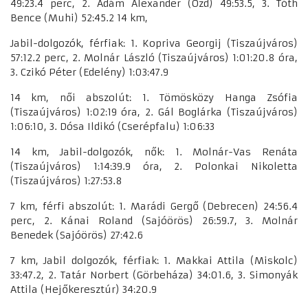
49:23.4 perc, 2. Ádám Alexander (Ózd) 49:53.5, 3. Tóth
Bence (Muhi) 52:45.2 14 km,
Jabil-dolgozók, férfiak: 1. Kopriva Georgij (Tiszaújváros)
57:12.2 perc, 2. Molnár László (Tiszaújváros) 1:01:20.8 óra,
3. Czikó Péter (Edelény) 1:03:47.9
14 km, női abszolút: 1. Tömösközy Hanga Zsófia
(Tiszaújváros) 1:02:19 óra, 2. Gál Boglárka (Tiszaújváros)
1:06:10, 3. Dósa Ildikó (Cserépfalu) 1:06:33
14 km, Jabil-dolgozók, nők: 1. Molnár-Vas Renáta
(Tiszaújváros) 1:14:39.9 óra, 2. Polonkai Nikoletta
(Tiszaújváros) 1:27:53.8
7 km, férfi abszolút: 1. Marádi Gergő (Debrecen) 24:56.4
perc, 2. Kánai Roland (Sajóörös) 26:59.7, 3. Molnár
Benedek (Sajóörös) 27:42.6
7 km, Jabil dolgozók, férfiak: 1. Makkai Attila (Miskolc)
33:47.2, 2. Tatár Norbert (Görbeháza) 34:01.6, 3. Simonyák
Attila (Hejőkeresztúr) 34:20.9