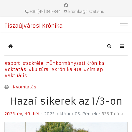
+36 (49) 341-844
kronika@tiszatv.hu
Tiszaújvárosi Krónika
Home
Search
sport
sokféle
Önkormányzati Krónika
oktatás
kultúra
Krónika 40!
címlap
aktuális
Nyomtatás
Hazai sikerek az 1/3-on
2025. év
40 .hét
2025. október 03. Péntek
528 Találat