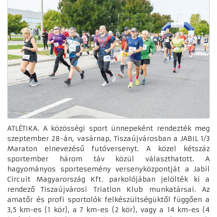
ATLÉTIKA. A közösségi sport ünnepeként rendezték meg
szeptember 28-án, vasárnap, Tiszaújvárosban a JABIL 1/3
Maraton elnevezésű futóversenyt. A közel kétszáz
sportember három táv közül választhatott. A
hagyományos sportesemény versenyközpontját a Jabil
Circuit Magyarország Kft. parkolójában jelölték ki a
rendező Tiszaújvárosi Triatlon Klub munkatársai. Az
amatőr és profi sportolók felkészültségüktől függően a
3,5 km-es (1 kör), a 7 km-es (2 kör), vagy a 14 km-es (4