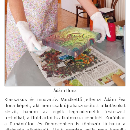
Ádám Ilona
Klasszikus és innovatív. Mindkettő jellemzi Ádám Éva
Ilona képeit, aki nem csak újrahasznosított alkotásokat
készít, hanem az egyik legmodernebb festészeti
technikát, a fluid artot is alkalmazza képeinél. Korábban
a Dunántúlon és Debrecenben is többször láthatta a
közönség alkotásait. Múlt szerdán nyílt meg hetedik