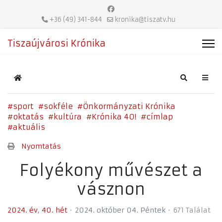
+36 (49) 341-844
kronika@tiszatv.hu
Tiszaújvárosi Krónika
Home
Search
sport
sokféle
Önkormányzati Krónika
oktatás
kultúra
Krónika 40!
címlap
aktuális
Nyomtatás
Folyékony művészet a
vásznon
2024. év
40. hét
2024. október 04. Péntek
671 Találat