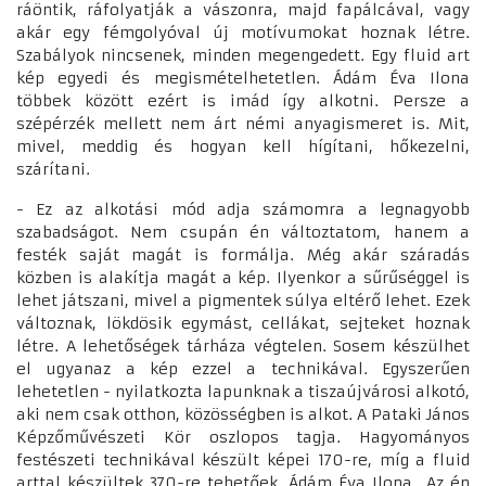
ráöntik, ráfolyatják a vászonra, majd fapálcával, vagy
akár egy fémgolyóval új motívumokat hoznak létre.
Szabályok nincsenek, minden megengedett. Egy fluid art
kép egyedi és megismételhetetlen. Ádám Éva Ilona
többek között ezért is imád így alkotni. Persze a
szépérzék mellett nem árt némi anyagismeret is. Mit,
mivel, meddig és hogyan kell hígítani, hőkezelni,
szárítani.
- Ez az alkotási mód adja számomra a legnagyobb
szabadságot. Nem csupán én változtatom, hanem a
festék saját magát is formálja. Még akár száradás
közben is alakítja magát a kép. Ilyenkor a sűrűséggel is
lehet játszani, mivel a pigmentek súlya eltérő lehet. Ezek
változnak, lökdösik egymást, cellákat, sejteket hoznak
létre. A lehetőségek tárháza végtelen. Sosem készülhet
el ugyanaz a kép ezzel a technikával. Egyszerűen
lehetetlen - nyilatkozta lapunknak a tiszaújvárosi alkotó,
aki nem csak otthon, közösségben is alkot. A Pataki János
Képzőművészeti Kör oszlopos tagja. Hagyományos
festészeti technikával készült képei 170-re, míg a fluid
arttal készültek 370-re tehetőek. Ádám Éva Ilona „Az én