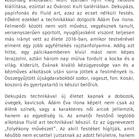
kiállítása, ezúttal az Óvárosi Kult Galériában. Dekupázs,
papírfonás és fluid art, azaz az ecset nélküli festés.
Főként ezekkel a technikákkal dolgozik Ádám Éva Ilona.
Felmenői között nem volt művész, vegyésznek tanult,
versenyszerűen sportolt, nyugdíjasként viszont teljesen
más irányt vett az élete 2016-ban, amikor testvérével
elment egy jobb agyféltekés rajztanfolyamra. Addig azt
hitte, egy pálcikaemberen kívül mást nem képes
lerajzolni, aztán három nap múlva fordult a kocka és a
világ. Kiderült, Évának kiváló kézügyessége van és a
kézműves alkotások után sorra jöttek a festmények is.
Összegyűjtött újságdarabokból sodor, ragaszt, fon. Kosár,
koszorú és gyertyatartó is készül belőlük.
Dekupázs technikával új életet kapnak a dobozok,
üvegek, kavicsok. Ádám Éva Ilona képeit nem csak az
élénk színek, vagy a karakteres női arcok jellemzik,
hanem az egyediség is. Az amatőr festőnő legtöbb
alkotása fluid art technikával készül. Ez az úgynevezett
„folyékony művészet". Az akril festéket hígítják, amit
később nem ecsettel juttatnak az adott felületre, hanem