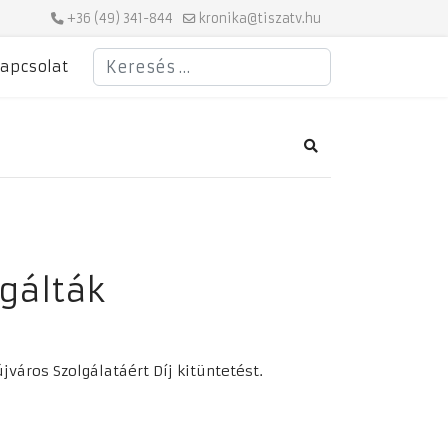
+36 (49) 341-844
kronika@tiszatv.hu
Keresés
apcsolat
Search
lgálták
város Szolgálatáért Díj kitüntetést.