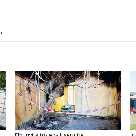
ge
Elhunyt a tűz egyik sérültje
Id