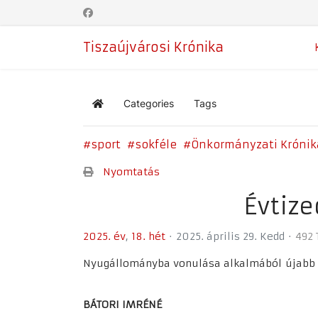
Tiszaújvárosi Krónika
Categories
Tags
Home
sport
sokféle
Önkormányzati Krónik
Nyomtatás
Évtize
2025. év
18. hét
2025. április 29. Kedd
492 
Nyugállományba vonulása alkalmából újabb két
BÁTORI IMRÉNÉ