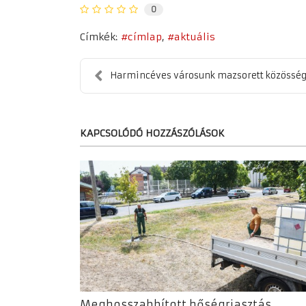
0
Címkék:
címlap
aktuális
Harmincéves városunk mazsorett közössé
KAPCSOLÓDÓ HOZZÁSZÓLÁSOK
Meghosszabbított hőségriasztás