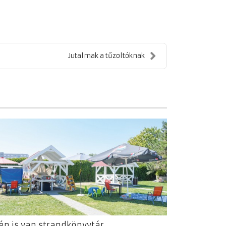
Jutalmak a tűzoltóknak
én is van strandkönyvtár