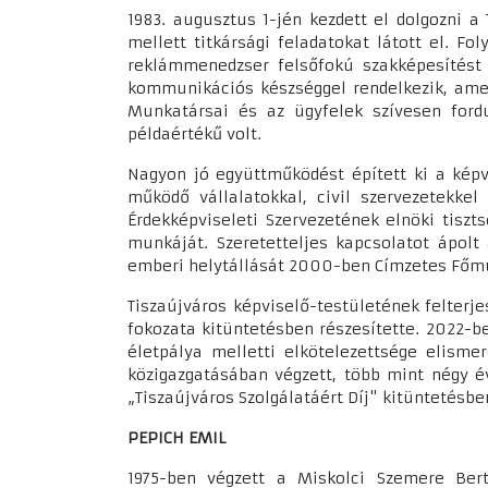
1983. augusztus 1-jén kezdett el dolgozni a
mellett titkársági feladatokat látott el. 
reklámmenedzser felsőfokú szakképesítést s
kommunikációs készséggel rendelkezik, amel
Munkatársai és az ügyfelek szívesen ford
példaértékű volt.
Nagyon jó együttműködést épített ki a képv
működő vállalatokkal, civil szervezetekkel
Érdekképviseleti Szervezetének elnöki tiszts
munkáját. Szeretetteljes kapcsolatot ápolt
emberi helytállását 2000-ben Címzetes Főmun
Tiszaújváros képviselő-testületének felter
fokozata kitüntetésben részesítette. 2022-b
életpálya melletti elkötelezettsége elisme
közigazgatásában végzett, több mint négy 
„Tiszaújváros Szolgálatáért Díj" kitüntetésbe
PEPICH EMIL
1975-ben végzett a Miskolci Szemere Bert