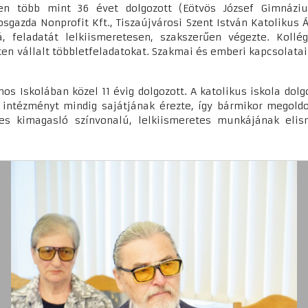
ben több mint 36 évet dolgozott (Eötvös József Gimnázi
sgazda Nonprofit Kft., Tiszaújvárosi Szent István Katolikus 
, feladatát lelkiismeretesen, szakszerűen végezte. Kollé
n vállalt többletfeladatokat. Szakmai és emberi kapcsolatai
nos Iskolában közel 11 évig dolgozott. A katolikus iskola dolg
z intézményt mindig sajátjának érezte, így bármikor megoldot
es kimagasló színvonalú, lelkiismeretes munkájának elism