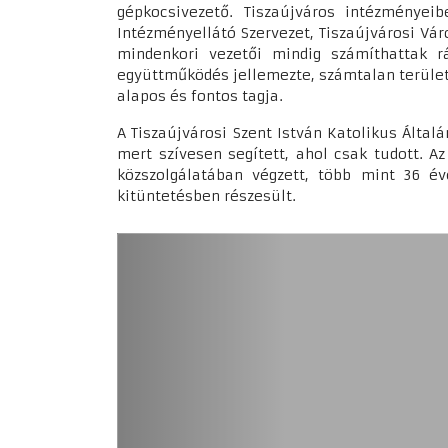
gépkocsivezető. Tiszaújváros intézményei
Intézményellátó Szervezet, Tiszaújvárosi Váro
mindenkori vezetői mindig számíthattak rá
együttműködés jellemezte, számtalan területe
alapos és fontos tagja.
A Tiszaújvárosi Szent István Katolikus Általá
mert szívesen segített, ahol csak tudott. A
közszolgálatában végzett, több mint 36 év
kitüntetésben részesült.