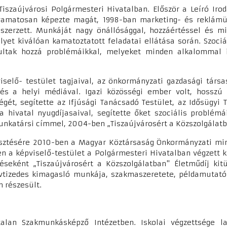
 Tiszaújvárosi Polgármesteri Hivatalban. Először a Leíró Iro
Folyamatosan képezte magát, 1998-ban marketing- és reklám
zerzett. Munkáját nagy önállósággal, hozzáértéssel és mi
yet kiválóan kamatoztatott feladatai ellátása során. Szociá
ultak hozzá problémáikkal, melyeket minden alkalommal 
iselő- testület tagjaival, az önkormányzati gazdasági társa
 és a helyi médiával. Igazi közösségi ember volt, hosszú
égét, segítette az Ifjúsági Tanácsadó Testület, az Idősügyi 
 a hivatal nyugdíjasaival, segítette őket szociális problé
katársi címmel, 2004-ben „Tiszaújvárosért a Közszolgálatban
jesztésére 2010-ben a Magyar Köztársaság Önkormányzati mi
en a képviselő-testület a Polgármesteri Hivatalban végzett
réseként „Tiszaújvárosért a Közszolgálatban" Életműdíj kit
évtizedes kimagasló munkája, szakmaszeretete, példamutató
n részesült.
alan Szakmunkásképző Intézetben. Iskolai végzettsége lak