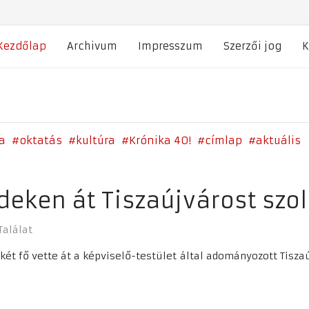
Kezdőlap
Archivum
Impresszum
Szerzői jog
K
a
oktatás
kultúra
Krónika 40!
címlap
aktuális
deken át Tiszaújvárost szo
Találat
 fő vette át a képviselő-testület által adományozott Tiszaúj