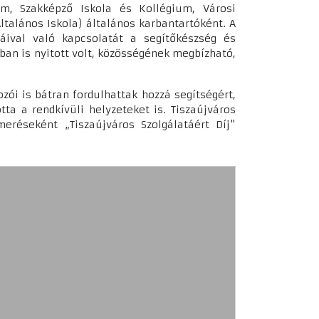
um, Szakképző Iskola és Kollégium, Városi
Általános Iskola) általános karbantartóként. A
gáival való kapcsolatát a segítőkészség és
ban is nyitott volt, közösségének megbízható,
ozói is bátran fordulhattak hozzá segítségért,
ta a rendkívüli helyzeteket is. Tiszaújváros
eréseként „Tiszaújváros Szolgálatáért Díj"