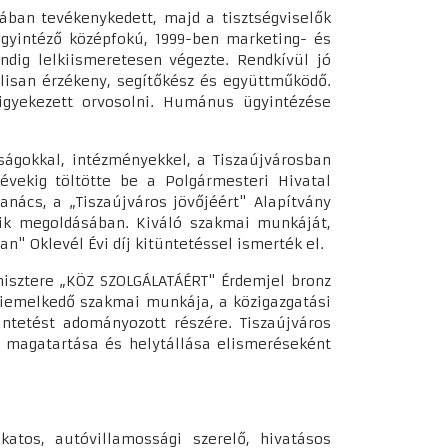
dában tevékenykedett, majd a tisztségviselők
ügyintéző középfokú, 1999-ben marketing- és
ndig lelkiismeretesen végezte. Rendkívül jó
lisan érzékeny, segítőkész és együttműködő.
igyekezett orvosolni. Humánus ügyintézése
ságokkal, intézményekkel, a Tiszaújvárosban
 évekig töltötte be a Polgármesteri Hivatal
Tanács, a „Tiszaújváros jövőjéért" Alapítvány
máik megoldásában. Kiváló szakmai munkáját,
" Oklevél Évi díj kitüntetéssel ismerték el.
nisztere „KÖZ SZOLGÁLATÁÉRT" Érdemjel bronz
 kiemelkedő szakmai munkája, a közigazgatási
üntetést adományozott részére. Tiszaújváros
 magatartása és helytállása elismeréseként
atos, autóvillamossági szerelő, hivatásos