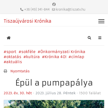
+36 (49) 341-844
kronika@tiszatv.hu
Tiszaújvárosi Krónika
Home
Search
sport
sokféle
Önkormányzati Krónika
oktatás
kultúra
Krónika 40!
címlap
aktuális
Nyomtatás
Épül a pumpapálya
2023. év
30. hét
2023. július 28. Péntek
1500 Találat