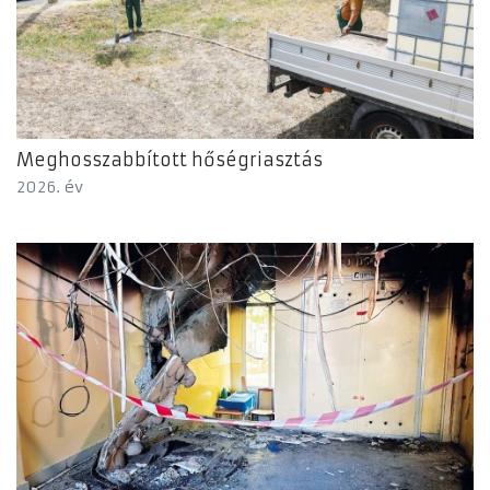
Meghosszabbított hőségriasztás
2026. év