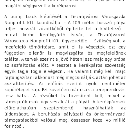
magától végigvezeti a kerékpárost.
A pump track kiépítését a Tiszaújvárosi Városgazda
Nonprofit Kft. koordinálja. - A 109 méter hosszú pálya
teljes hosszát zúzottkőből építette fel a kivitelező -
mutat körbe Kerékgyártó István, a Tiszaújvárosi
Városgazda Nonprofit Kft. ügyvezetője. - Szükség volt a
megfelelő tömörítésre, amit el is végeztek, ezt egy
független ellenőr is megvizsgálta és megfelelőnek
találta. A tervek szerint a jövő héten lesz majd egy próba
az aszfaltozás előtt. A tesztet a kerékpáros szövetség
egyik tagja fogja elvégezni. Ha valamit még kell majd
rajta igazítani akkor azt még megcsinálják, aztán jöhet az
aszfaltterítés. Az előírás szerint nyolc centiméter
kopóréteget kap. Ezt követően már csak a tereprendezés
lesz hátra. A rézsűket is füvesíteni kell, mivel a
támogatók csak úgy veszik át a pályát. A kerékpárosok
előreláthatóan szeptembertől használhatják az
újdonságot. A beruházás pályázati és önkormányzati
támogatásokból valósul meg, összesen közel 45 millió
forintból.