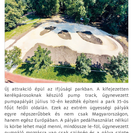
Új attrakció épül az Ifjúsági parkban. A kifejezetten
kerékpárosoknak készülő pump track, úgynevezett
pumpapályát július 10-én kezdték építeni a park 35-ös
főút felőli oldalán. Ezek az extrém ügyességi pályák
egyre népszerűbbek és nem csak Magyarországon,
hanem egész Európában. A pályán pedálhasználat nélkül
is körbe lehet majd menni, mindössze le-föl, úgynevezett
pumpáló mozgásra van csak szükség és a pálya szinte