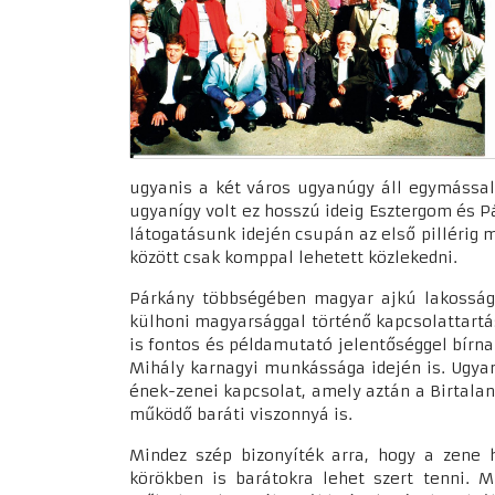
ugyanis a két város ugyanúgy áll egymással
ugyanígy volt ez hosszú ideig Esztergom és Pá
látogatásunk idején csupán az első pillérig m
között csak komppal lehetett közlekedni.
Párkány többségében magyar ajkú lakossága 
külhoni magyarsággal történő kapcsolattartá
is fontos és példamutató jelentőséggel bírna
Mihály karnagyi munkássága idején is. Ugyan
ének-zenei kapcsolat, amely aztán a Birtalan
működő baráti viszonnyá is.
Mindez szép bizonyíték arra, hogy a zene 
körökben is barátokra lehet szert tenni. 