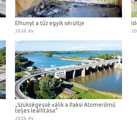
Elhunyt a tűz egyik sérültje
Id
2026. év
20
„Szükségessé válik a Paksi Atomerőmű
teljes leállítása”
2026. év