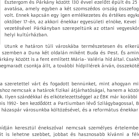
Esztergom és Párkány között 130 évvel ezelőtt épült és 25 é
avatása, amely egyben a két szomszédos ország összefo
volt. Ennek kapcsán egy igen emlékezetes és értékes egyko
október 17-én, az akkori énekkar egyesületi elnöke, Keve
vezetésével Párkányban szerepeltünk az ottani vegyeskór
helyi kultúrházban.
Utunk e határon túli városkába természetesen és elkerül
 szemben a Duna két oldalán miként Buda és Pest. És amint 
rkány között is a fent említett Mária- Valéria híd által. Csak
egmaradt csonkja állt, a további hídpillérek árván, összeköté
szeretettel várt és fogadott bennünket, mint ahogyan mi i
shoz nemcsak a határok fizikai átjárhatóságai, hanem a közös
k. Ilyen szándékkal és elkötelezettséggel az ÉBK már korábbi
is 1992- ben kezdődött a Partiumban lévő Szilágybagossal, Bi
 házaspár városunkba költözésével, és a református énekkar lé
hídján keresztül énekszóval nemcsak személyes értelembe
Mit is lehetne szebbet, jobbat és hasznosabb kívánni a fé