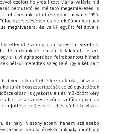
vvel ezelőtt helyreállított Mária-Valéria híd
gását bemutató és méltató megemlékezés is
ri fellépésünk jutott eszembe, ugyanis 1999.
i Fülöp szervezésében és Kerek Gábor karnagy
us meghívására, és velük együtt fellépve a
hetetlenül Esztergomon keresztül vezetett,
a fővárosunk két oldalát hidak kötik össze,
hogy a II. világháborúban felrobbantott hídnak
sek nélkül meredtek az ég felé, így a két part
s ilyen lelkülettel érkeztünk oda, hiszen a
 kultúránk összetartozását célzó együttlétek
 időszakában is gyakorta élt és működött Kéry
rtalan József zeneszerzőnk szülőfalujával az
trejöttével teljesedett ki és vált oda-vissza
n, és helyi viszonylatban, hanem szélesebb
lévszázados városi énekkarunknak, minthogy