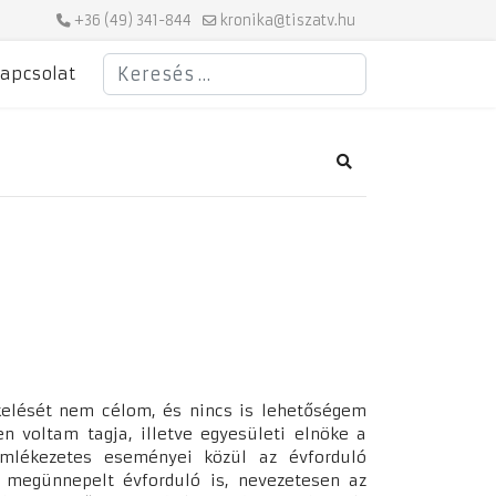
+36 (49) 341-844
kronika@tiszatv.hu
Keresés
apcsolat
Search
kelését nem célom, és nincs is lehetőségem
n voltam tagja, illetve egyesületi elnöke a
emlékezetes eseményei közül az évforduló
 megünnepelt évforduló is, nevezetesen az