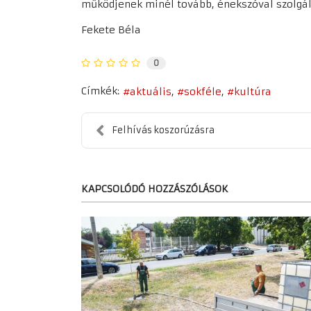
működjenek minél tovább, énekszóval szolgál
Fekete Béla
0
Címkék:
aktuális
sokféle
kultúra
Felhívás koszorúzásra
KAPCSOLÓDÓ HOZZÁSZÓLÁSOK