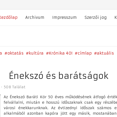
Kezdőlap
Archivum
Impresszum
Szerzői jog
K
a
oktatás
kultúra
Krónika 40!
címlap
aktuális
Énekszó és barátságok
508 Találat
Az Énekszó Baráti Kör 50 éves működésének átfogó érté
felvállalni, miután e hosszú időszaknak csak egy részébe
városi énekkarunknak. Az évtizednyi időszak számos 
alkalmából azonban kapóra jött egy másik, mostanában