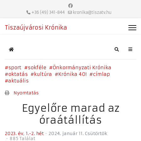
+36 (49) 341-844
kronika@tiszatv.hu
Tiszaújvárosi Krónika
Home
Search
sport
sokféle
Önkormányzati Krónika
oktatás
kultúra
Krónika 40!
címlap
aktuális
Nyomtatás
Egyelőre marad az
óraátállítás
2023. év
1.-2. hét
2024. január 11. Csütörtök
885 Találat