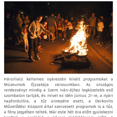
Hársillatú kellemes nyárestén kínált programokat a
Múzeumok Éjszakája városunkban. Az országos
rendezvényt mindig a Szent Iván-éjhez legközelebb eső
szombaton tartják, és mivel ez idén június 21-re, a nyári
napfordulóra, a tűz ünnepére esett, a Derkovits
Művelődési Központ által szervezett programok is a tűz,
a fény jegyében teltek. Már este hét óra előtt gyülekezni