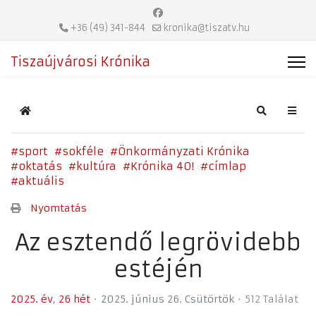
+36 (49) 341-844
kronika@tiszatv.hu
Tiszaújvárosi Krónika
Home
Search
sport
sokféle
Önkormányzati Krónika
oktatás
kultúra
Krónika 40!
címlap
aktuális
Nyomtatás
Az esztendő legrövidebb
estéjén
2025. év
26 hét
2025. június 26. Csütörtök
512 Találat