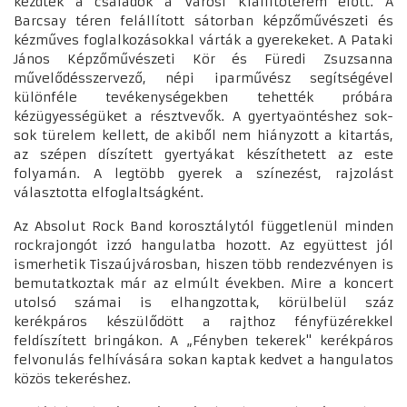
kezdtek a családok a Városi Kiállítóterem előtt. A
Barcsay téren felállított sátorban képzőművészeti és
kézműves foglalkozásokkal várták a gyerekeket. A Pataki
János Képzőművészeti Kör és Füredi Zsuzsanna
művelődésszervező, népi iparművész segítségével
különféle tevékenységekben tehették próbára
kézügyességüket a résztvevők. A gyertyaöntéshez sok-
sok türelem kellett, de akiből nem hiányzott a kitartás,
az szépen díszített gyertyákat készíthetett az este
folyamán. A legtöbb gyerek a színezést, rajzolást
választotta elfoglaltságként.
Az Absolut Rock Band korosztálytól függetlenül minden
rockrajongót izzó hangulatba hozott. Az együttest jól
ismerhetik Tiszaújvárosban, hiszen több rendezvényen is
bemutatkoztak már az elmúlt években. Mire a koncert
utolsó számai is elhangzottak, körülbelül száz
kerékpáros készülődött a rajthoz fényfüzérekkel
feldíszített bringákon. A „Fényben tekerek" kerékpáros
felvonulás felhívására sokan kaptak kedvet a hangulatos
közös tekeréshez.