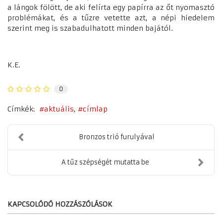
a lángok fölött, de aki felírta egy papírra az őt nyomasztó
problémákat, és a tűzre vetette azt, a népi hiedelem
szerint meg is szabadulhatott minden bajától.
K.E.
0
Címkék:
aktuális
címlap
Bronzos trió furulyával
A tűz szépségét mutatta be
KAPCSOLÓDÓ HOZZÁSZÓLÁSOK