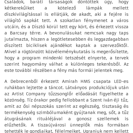
Családok, baráti társaságok döntöttek úgy, hogy
kétkerekűiket a kötelező lámpák mellett
díszkivilágítással is ellátják, de akadt, aki a fejére is
világító sapkát tett. A szokatlan fénymenet a város
utcáin, és a Dísztó körül tett egy kört, és érkezett vissza
a Barcsay térre. A bevonulásukat nemcsak nagy taps
jutalmazta, hiszen a legötletesebben és leggazdagabban
díszített biciklisek ajándékot kaptak a szervezőktől.
Mivel a rögtönzött közvéleménykutatás is megerősítette,
hogy a program mindenki tetszését elnyerte, a tervek
szerint hagyomány válhat a különleges tekerésből. Az
este további részében a fény más formái jelentek meg.
A Debrecenből érkezett Amirah HMS csapata LED-es
ruhákban lejtette a táncot. Látványos produkciójuk után
az Artist Company tűzzsonglőr előadását figyelhette a
közönség. Tíz órakor pedig fellobbant a Szent Iván éji tűz,
amit az ősi népszokás szerint az egészség, tisztaság és
termékenység szimbólumaként gyújtanak meg, sőt, a tűz
átugrásának rituáléjával a gonosz szellemek is
elűzhetők. A tiszaújvárosi ünneplők más formában
tehették le gondjaikat, félelmeiket. Ugraniuk nem kellett