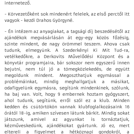
internetező.
- Körvezetőként sok mindenért felelek, az első perctől itt
vagyok - kezdi Drahos Györgyné.
- Én intézem az anyagiakat, a tagsági díj beszedésétől az
ajándékok megvásárlásán át egy-egy közös főzésig,
szinte mindent, de nagy örömmel teszem. Ahova csak
tudunk, elmegyünk. A Szederkényi Ki Mit Tud-ra,
vetélkedőkre, a Derkovits Művelődési Központ és a
könyvtár programjaira, bár sokszor nem egyszerű innen
bejutni, nem túl jó a tömegközlekedés, de együtt
megoldunk mindent. Megoszthatjuk egymással a
problémáinkat, mindig meghallgatjuk a másikat,
odafigyelünk egymásra, segítünk mindenkinek, szólunk,
ha baj van. Volt, hogy 9 embernek hoztam gyógyszert,
ahol tudunk, segítünk, erről szól ez a klub. Minden
kedden és csütörtökön vannak klubfoglalkozásaink 16
órától 18-ig, amiken szívesen látunk bárkit. Mindig sokat
játszunk, amivel az agyunkat is tornáztatjuk,
kézműveskedünk, ajándékokat gyártunk. Jó ez, mert
eltereli a figyelmet a hétköznapi gondokról, a