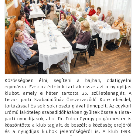
Közösségben élni, segíteni a bajban, odafigyelni
egymásra. Ezek az értékek tartják össze azt a nyugdíjas
klubot, amely e héten tartotta 25. születésnapját. A
Tisza- parti Szabadidőház Önszerveződő Köre ebéddel,
tortázással és sok-sok nosztalgiával ünnepelt. Az egykori
Erőmű lakótelep szabadidőházában gyűltek össze a Tisza-
parti nyugdíjasok, ahol Dr. Fülöp György polgármester is
köszöntötte a klub tagjait, de beszélt a közösség erejéről
és a nyugdíjas klubok jelentőségéről is. A klub 1998.