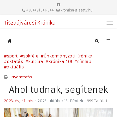
+36 (49) 341-844
kronika@tiszatv.hu
Tiszaújvárosi Krónika
Home
Search
sport
sokféle
Önkormányzati Krónika
oktatás
kultúra
Krónika 40!
címlap
aktuális
Nyomtatás
Ahol tudnak, segítenek
2023. év
41. hét
2023. október 13. Péntek
999 Találat