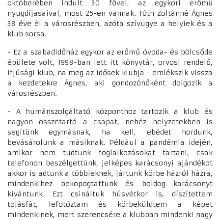
októberében indult 30 fővel, az egykori erőmű
nyugdíjasaival, most 25-en vannak. Tóth Zoltánné Ágnes
38 éve él a városrészben, azóta szívügye a helyiek és a
klub sorsa.
- Ez a szabadidőház egykor az erőmű óvoda- és bölcsőde
épülete volt, 1998-ban lett itt könyvtár, orvosi rendelő,
ifjúsági klub, na meg az idősek klubja - emlékszik vissza
a kezdetekre Ágnes, aki gondozónőként dolgozik a
városrészben.
- A humánszolgáltató központhoz tartozik a klub és
nagyon összetartó a csapat, nehéz helyzetekben is
segítünk egymásnak, ha kell, ebédet hordunk,
bevásárolunk a másiknak. Például a pandémia idején,
amikor nem tudtunk foglalkozásokat tartani, csak
telefonon beszélgettünk, jelképes karácsonyi ajándékot
akkor is adtunk a többieknek, jártunk körbe házról házra,
mindenkihez bekopogtattunk és boldog karácsonyt
kívántunk. Ezt csináltuk húsvétkor is, díszítettem
tojásfát, lefotóztam és körbeküldtem a képet
mindenkinek, mert szerencsére a klubban mindenki nagy