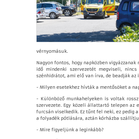
vérnyomásuk.
Nagyon fontos, hogy napközben vigyázzanak m
idő mindenki szervezetét megviseli, ninc
szénhidrátot, ami elő van írva, de beadják az i
- Milyen esetekhez hívták a mentősöket a n
- Különböző munkahelyeken is voltak rosszu
szervezete. Egy közeli állattartó telepen az 
furcsán viselkedik. Ez tűnt fel neki, ez pedig
a folyadék pótlására, aztán kórházba szállítju
- Mire figyeljünk a leginkább?