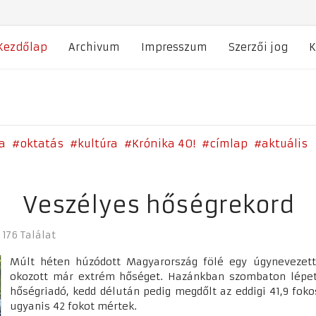
Kezdőlap
Archivum
Impresszum
Szerzői jog
K
a
oktatás
kultúra
Krónika 40!
címlap
aktuális
Veszélyes hőségrekord
176 Találat
Múlt héten húzódott Magyarország fölé egy úgynevezet
okozott már extrém hőséget. Hazánkban szombaton lépet
hőségriadó, kedd délután pedig megdőlt az eddigi 41,9 fo
ugyanis 42 fokot mértek.