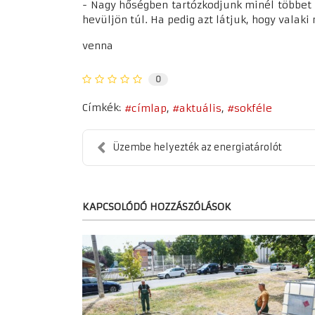
- Nagy hőségben tartózkodjunk minél többet h
hevüljön túl. Ha pedig azt látjuk, hogy valaki
venna
0
Címkék:
címlap
aktuális
sokféle
Üzembe helyezték az energiatárolót
KAPCSOLÓDÓ HOZZÁSZÓLÁSOK