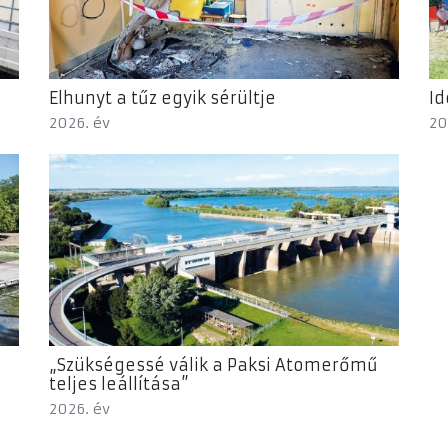
Elhunyt a tűz egyik sérültje
Id
2026. év
20
„Szükségessé válik a Paksi Atomerőmű
teljes leállítása”
2026. év