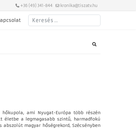
+36 (49) 341-844
kronika@tiszatv.hu
Keresés
apcsolat
Search
t hőkupola, ami Nyugat-Európa több részén
t életbe a legmagasabb szintű, harmadfokú
kos abszolút magyar hőségrekord, Szécsényben