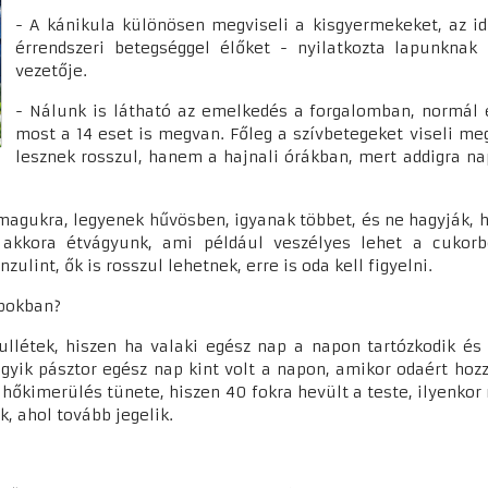
- A kánikula különösen megviseli a kisgyermekeket, az id
érrendszeri betegséggel élőket - nyilatkozta lapunknak 
vezetője.
- Nálunk is látható az emelkedés a forgalomban, normá
most a 14 eset is megvan. Főleg a szívbetegeket viseli m
lesznek rosszul, hanem a hajnali órákban, mert addigra n
agukra, legyenek hűvösben, igyanak többet, és ne hagyják, h
s akkora étvágyunk, ami például veszélyes lehet a cukor
nzulint, ők is rosszul lehetnek, erre is oda kell figyelni.
apokban?
llétek, hiszen ha valaki egész nap a napon tartózkodik és 
egyik pásztor egész nap kint volt a napon, amikor odaért hozz
 a hőkimerülés tünete, hiszen 40 fokra hevült a teste, ilyenkor
k, ahol tovább jegelik.