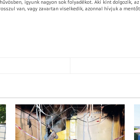
űvösben, igyunk nagyon sok folyadékot. Aki kint dolgozik, az 
 rosszul van, vagy zavartan viselkedik, azonnal hívjuk a mentőt