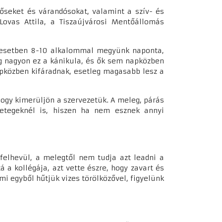
őseket és várandósokat, valamint a szív- és
Lovas Attila, a Tiszaújvárosi Mentőállomás
l esetben 8-10 alkalommal megyünk naponta,
eg nagyon ez a kánikula, és ők sem napközben
apközben kifáradnak, esetleg magasabb lesz a
ogy kimerüljön a szervezetük. A meleg, párás
betegeknél is, hiszen ha nem esznek annyi
felhevül, a melegtől nem tudja azt leadni a
á a kollégája, azt vette észre, hogy zavart és
 mi egyből hűtjük vizes törölközővel, figyelünk