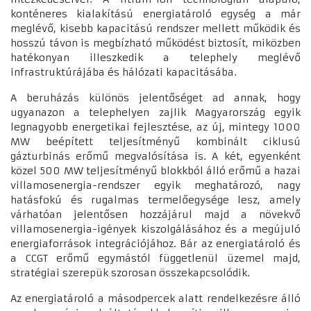
konténeres kialakítású energiatároló egység a már
meglévő, kisebb kapacitású rendszer mellett működik és
hosszú távon is megbízható működést biztosít, miközben
hatékonyan illeszkedik a telephely meglévő
infrastruktúrájába és hálózati kapacitásába.
A beruházás különös jelentőséget ad annak, hogy
ugyanazon a telephelyen zajlik Magyarország egyik
legnagyobb energetikai fejlesztése, az új, mintegy 1000
MW beépített teljesítményű kombinált ciklusú
gázturbinás erőmű megvalósítása is. A két, egyenként
közel 500 MW teljesítményű blokkból álló erőmű a hazai
villamosenergia-rendszer egyik meghatározó, nagy
hatásfokú és rugalmas termelőegysége lesz, amely
várhatóan jelentősen hozzájárul majd a növekvő
villamosenergia-igények kiszolgálásához és a megújuló
energiaforrások integrációjához. Bár az energiatároló és
a CCGT erőmű egymástól függetlenül üzemel majd,
stratégiai szerepük szorosan összekapcsolódik.
Az energiatároló a másodpercek alatt rendelkezésre álló