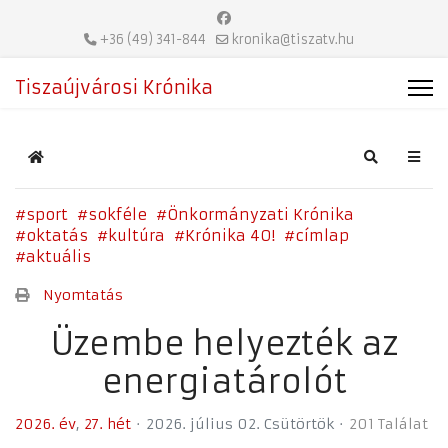
+36 (49) 341-844
kronika@tiszatv.hu
Tiszaújvárosi Krónika
Home
Search
sport
sokféle
Önkormányzati Krónika
oktatás
kultúra
Krónika 40!
címlap
aktuális
Nyomtatás
Üzembe helyezték az
energiatárolót
2026. év
27. hét
2026. július 02. Csütörtök
201 Találat