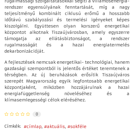
rugalmassági szolgáltatásokkal segíti a villamosenergia-
rendszer egyensúlyának fenntartását, míg a nagy
teljesítményű kombinált ciklusú erőmű a hosszabb
időtávú szabályozási és termelési igényeket képes
kiszolgálni. Együttesen olyan korszerű energetikai
központot alkotnak Tiszaújvárosban, amely egyszerre
támogatja az ellátásbiztonságot, a rendszer
rugalmasságát és a hazai energiatermelés
dekarbonizációját.
A fejlesztések nemcsak energetikai- technológiai, hanem
gazdasági szempontból is jelentős értéket teremtenek a
térségben. Az új beruházások erősítik Tiszaújváros
szerepét Magyarország egyik legfontosabb energetikai
központjaként, miközben hozzájárulnak a hazai
energiafüggetlenség növeléséhez és a
klímasemlegességi célok eléréséhez.
0
Címkék:
címlap
aktuális
sokféle