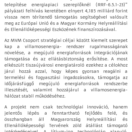
telepítése energiapiaci szereplőknél (RRF-6.5.1-23)"
pályázati felhívás keretében elnyert 4,185 milliárd forint
vissza nem térítendő támogatás segítségével valósult
meg az Európai Unió és a Magyar Kormány Helyreállítási
és Ellenállóképességi Eszközének finanszírozásával.
Az MVM Csoport stratégiai céljai között kiemelt szerepet
kap a villamosenergia- rendszer rugalmasságának
növelése, a megújuló energiaforrások integrációjának
támogatása és az ellátásbiztonság erősítése. A most
elkészült tiszaújvárosi energiatároló ezekhez a célokhoz
járul hozzá azzal, hogy képes gyorsan reagálni a
termelési és fogyasztási ingadozásokra, támogatja az
időjárásfüggő megújuló energiaforrások rendszerbe
illesztését, valamint hozzájárul a villamosenergia-
hálózat stabil működéséhez.
A projekt nem csak technológiai innováció, hanem
jelentős lépés a fenntartható fejlődés felé, és
összhangban áll Magyarország Helyreállítási és
Ellenállóképességi Tervének zöld átállást támogató
intézkedéseivel. A lítium-ion technológián alapuló,