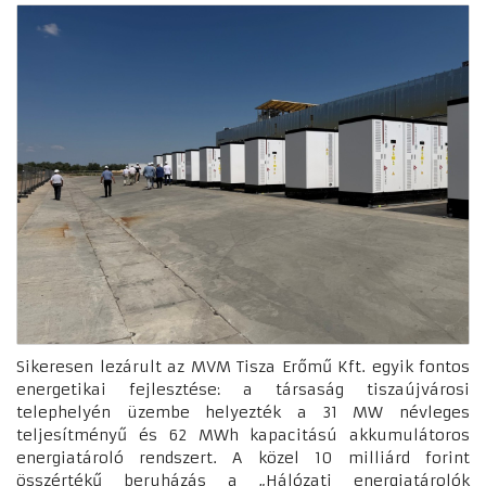
Sikeresen lezárult az MVM Tisza Erőmű Kft. egyik fontos
energetikai fejlesztése: a társaság tiszaújvárosi
telephelyén üzembe helyezték a 31 MW névleges
teljesítményű és 62 MWh kapacitású akkumulátoros
energiatároló rendszert. A közel 10 milliárd forint
összértékű beruházás a „Hálózati energiatárolók