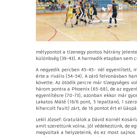
mélypontot a tizenegy pontos hátrány jelentet
különbség (39-43). A harmadik etapban sem c
A negyedik percben 45-45- nél egyenlített, 
érte a rivális (54-54). A záró felvonásban ha
követte. Az ötödik percre már tízegységes v
három pontra a Phoenix (65-68), de az egyen
egyenlítésre (70-73), azonban ekkor már gyo
Lakatos Máté (16/6 pont, 5 lepattanó, 1 szerze
kiharcolt fault) zárt, de 16 pontot ért el Gáspá
Lekli József: Gratulálok a Dávid Kornél Kosá
amit szerettünk volna, jól védekeztünk, de 
megvoltak a helyzeteink, és ez most sajnos 