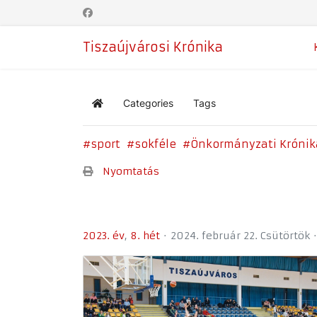
Tiszaújvárosi Krónika
Categories
Tags
Home
sport
sokféle
Önkormányzati Krónik
Nyomtatás
2023. év
8. hét
2024. február 22. Csütörtök