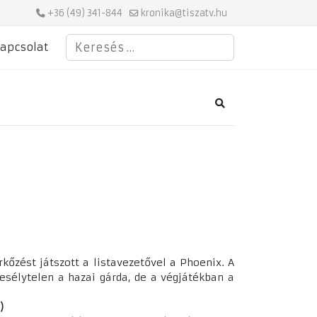
+36 (49) 341-844
kronika@tiszatv.hu
Keresés
apcsolat
Search
kőzést játszott a listavezetővel a Phoenix. A
esélytelen a hazai gárda, de a végjátékban a
)