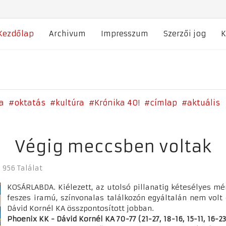
Kezdőlap
Archivum
Impresszum
Szerzői jog
K
a
oktatás
kultúra
Krónika 40!
címlap
aktuális
Végig meccsben voltak
956 Találat
KOSÁRLABDA. Kiélezett, az utolsó pillanatig kétesélyes mér
feszes iramú, színvonalas találkozón egyáltalán nem volt 
Dávid Kornél KA összpontosított jobban.
Phoenix KK - Dávid Kornél KA 70-77 (21-27, 18-16, 15-11, 16-23