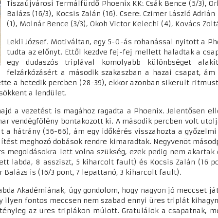
Tiszaújvárosi Termálfürdő Phoenix KK: Csák Bence (5/3), Orl
Balázs (16/3), Kocsis Zalán (16). Csere: Czimer László Adrián
(1), Molnár Bence (3/3), Okoh Victor Kelechi (4), Kovács Zol
Lekli József. Motiváltan, egy 5-0-ás rohanással nyitott a Ph
tudta az előnyt. Ettől kezdve fej-fej mellett haladtak a c
egy dudaszós triplával komolyabb különbséget alakít
felzárkózásért a második szakaszban a hazai csapat, ám 
te a hetedik percben (28-39), ekkor azonban sikerült ritmust 
sökkent a lendület.
majd a vezetést is magához ragadta a Phoenix. Jelentősen ell
mar vendégfölény bontakozott ki. A második percben volt utol
olt a hátrány (56-66), ám egy időkérés visszahozta a győzel
lítést meghozó dobások rendre kimaradtak. Negyvenöt másodpe
rs megoldásokra lett volna szükség, ezek pedig nem akartak ö
tt labda, 8 assziszt, 5 kiharcolt fault) és Kocsis Zalán (16 pon
r Balázs is (16/3 pont, 7 lepattanó, 3 kiharcolt fault).
rlabda Akadémiának, úgy gondolom, hogy nagyon jó meccset ját
egy ilyen fontos meccsen nem szabad ennyi üres triplát kihag
tényleg az üres triplákon múlott. Gratulálok a csapatnak, me