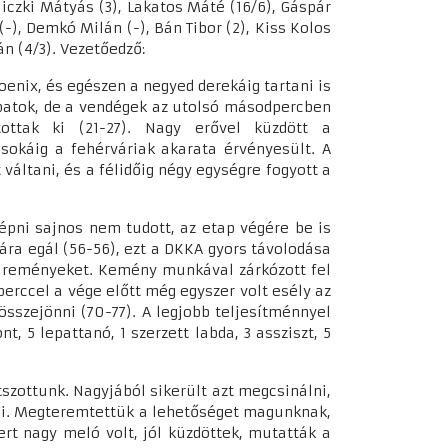
iczki Mátyás (3), Lakatos Máté (16/6), Gáspár
 (-), Demkó Milán (-), Bán Tibor (2), Kiss Kolos
tán (4/3). Vezetőedző:
oenix, és egészen a negyed derekáig tartani is
sapatok, de a vendégek az utolsó másodpercben
ottak ki (21-27). Nagy erővel küzdött a
sokáig a fehérváriak akarata érvényesült. A
váltani, és a félidőig négy egységre fogyott a
épni sajnos nem tudott, az etap végére be is
jára egál (56-56), ezt a DKKA gyors távolodása
mi reményeket. Kemény munkával zárkózott fel
rccel a vége előtt még egyszer volt esély az
sszejönni (70-77). A legjobb teljesítménnyel
t, 5 lepattanó, 1 szerzett labda, 3 assziszt, 5
szottunk. Nagyjából sikerült azt megcsinálni,
yni. Megteremtettük a lehetőséget magunknak,
rt nagy meló volt, jól küzdöttek, mutatták a