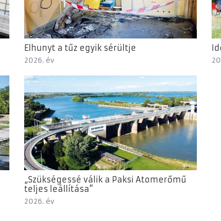
Elhunyt a tűz egyik sérültje
Id
2026. év
20
„Szükségessé válik a Paksi Atomerőmű
teljes leállítása”
2026. év